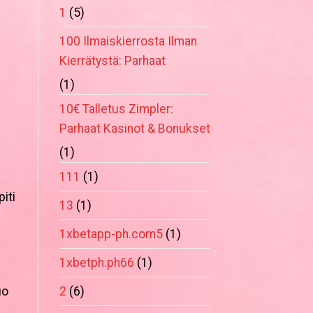
1
(5)
100 Ilmaiskierrosta Ilman
Kierrätystä: Parhaat
(1)
10€ Talletus Zimpler:
Parhaat Kasinot & Bonukset
(1)
111
(1)
iti
13
(1)
1xbetapp-ph.com5
(1)
1xbetph.ph66
(1)
2
(6)
uo