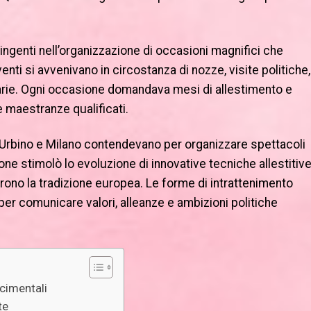
ingenti nell’organizzazione di occasioni magnifici che
nti si avvenivano in circostanza di nozze, visite politiche,
tarie. Ogni occasione domandava mesi di allestimento e
 e maestranze qualificati.
a, Urbino e Milano contendevano per organizzare spettacoli
ne stimolò lo evoluzione di innovative tecniche allestitive
rono la tradizione europea. Le forme di intrattenimento
er comunicare valori, alleanze e ambizioni politiche
scimentali
te