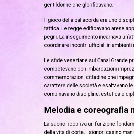
gentildonne che glorificavano.
Il gioco della pallacorda era uno disci
tattica. Le regge edificavano arene app
pegni. La inseguimento incarnava un’atti
coordinare incontri ufficiali in ambienti r
Le sfide veneziane sul Canal Grande prop
competevano con imbarcazioni imprezios
commemorazioni cittadine che impegna
carattere delle società e esaltavano le
combinavano discipline, estetica e dip
Melodia e coreografia n
La suono ricopriva un funzione fondamen
della vita di corte. I signori casino 