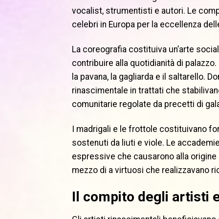
vocalist, strumentisti e autori. Le com
celebri in Europa per la eccellenza de
La coreografia costituiva un’arte soci
contribuire alla quotidianità di palazzo
la pavana, la gagliarda e il saltarello.
rinascimentale in trattati che stabilivan
comunitarie regolate da precetti di gal
I madrigali e le frottole costituivano fo
sostenuti da liuti e viole. Le accadem
espressive che causarono alla origine
mezzo di a virtuosi che realizzavano r
Il compito degli artisti 