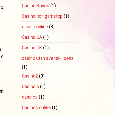
Casino Bonus
(1)
do
Casino non gamstop
(1)
i
casino online
(3)
Casino UA
(1)
Casino UK
(1)
e
 di
casino utan svensk licens
(1)
Casino2
(3)
Casinolo
(1)
nti
casinos
(1)
Casinos online
(1)