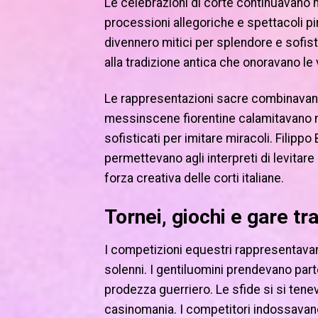
Le celebrazioni di corte continuavano
processioni allegoriche e spettacoli pir
divennero mitici per splendore e sofisti
alla tradizione antica che onoravano le
Le rappresentazioni sacre combinavano 
messinscene fiorentine calamitavano m
sofisticati per imitare miracoli. Filippo
permettevano agli interpreti di levitar
forza creativa delle corti italiane.
Tornei, giochi e gare tra
I competizioni equestri rappresentavan
solenni. I gentiluomini prendevano part
prodezza guerriero. Le sfide si si tenev
casinomania. I competitori indossavan