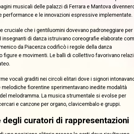
pagini musicali delle palazzi di Ferrara e Mantova divenner
lle performance e le innovazioni espressive implementate.
ale cruciale che i gentiluomini dovevano padroneggiare per
. I insegnanti di danza istruivano coreografie elaborate co
 Domenico da Piacenza codificò i regole della danza
o figure e movimenti. Le balli di collettivo favorivano relaz
ateo.
rme vocali graditi nei circoli elitari dove i signori intonavan
ie melodiche fiorentine sperimentavano inedite modalità
 del melodramma. La musica strumentale si evolse per
icercari e canzone per organo, clavicembalo e gruppi.
e degli curatori di rappresentazioni