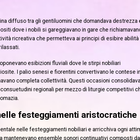
plina diffuso tra gli gentiluomini che domandava destrezza 
ositi dove i nobili si gareggiavano in gare che richiamavan
vità ricreativa che permetteva ai principi di esibire abilità
ilassati.
onevano esibizioni fluviali dove le stirpi nobiliari
ite. I palio senesi e fiorentini convertivano le contese i
vano completa collettività. Questi occasioni consolidav
 consuetudini regionali per mezzo di liturgie competitivi c
lomazia.
elle festeggiamenti aristocratiche
tale nelle festeggiamenti nobiliari e arricchiva ogni atti
mania mantenevano ensemble sonori continuativi composti da