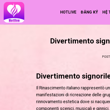
Skip
to
HOTLIVE
ĐĂNG KÝ
HỆ 
content
Divertimento sign
POS
Divertimento signoril
Il Rinascimento italiano rappresentò un
manifestazioni di ricreazione delle grup
rinnovamento estetica dove si nacquer
componenti scenici, musicali e ginnici