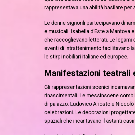
rappresentava una abilità basilare per a
Le donne signorili partecipavano dinamic
e musicali. Isabella d’Este a Mantova e
che raccoglievano letterati. Le legami ci
eventi di intrattenimento facilitavano la 
le stirpi nobiliari italiane ed europee.
Manifestazioni teatrali 
Gli rappresentazioni scenici incarnavan
rinascimentali. Le messinscene combinav
di palazzo. Ludovico Ariosto e Niccolò
celebrazioni. Le decorazioni progettat
spaziali che incantavano il astanti casi