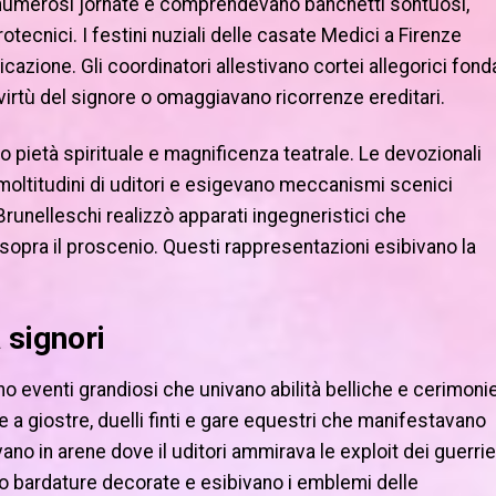
 numerosi jornate e comprendevano banchetti sontuosi,
otecnici. I festini nuziali delle casate Medici a Firenze
cazione. Gli coordinatori allestivano cortei allegorici fond
 virtù del signore o omaggiavano ricorrenze ereditari.
pietà spirituale e magnificenza teatrale. Le devozionali
oltitudini di uditori e esigevano meccanismi scenici
 Brunelleschi realizzò apparati ingegneristici che
e sopra il proscenio. Questi rappresentazioni esibivano la
 signori
o eventi grandiosi che univano abilità belliche e cerimoni
e a giostre, duelli finti e gare equestri che manifestavano
ano in arene dove il uditori ammirava le exploit dei guerrie
o bardature decorate e esibivano i emblemi delle