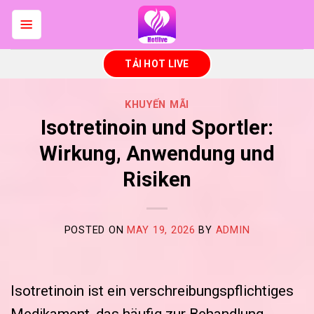
Skip
to
content
TẢI HOT LIVE
KHUYẾN MÃI
Isotretinoin und Sportler:
Wirkung, Anwendung und
Risiken
POSTED ON
MAY 19, 2026
BY
ADMIN
Isotretinoin ist ein verschreibungspflichtiges