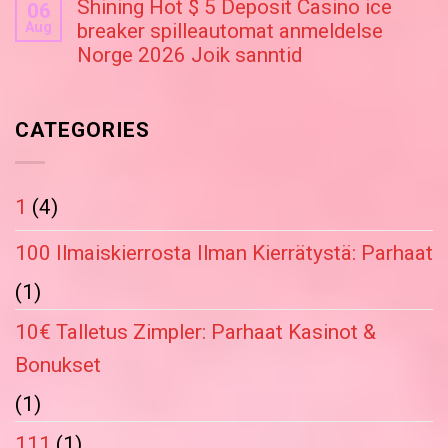
Shining Hot $ 5 Deposit Casino ice
06
Aug
breaker spilleautomat anmeldelse
Norge 2026 Joik sanntid
CATEGORIES
1
(4)
100 Ilmaiskierrosta Ilman Kierrätystä: Parhaat
(1)
10€ Talletus Zimpler: Parhaat Kasinot &
Bonukset
(1)
111
(1)