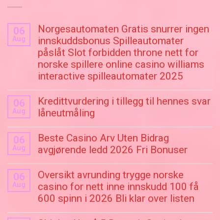
Norgesautomaten Gratis snurrer ingen
06
Aug
innskuddsbonus Spilleautomater
påslåt Slot forbidden throne nett for
norske spillere online casino williams
interactive spilleautomater 2025
Kredittvurdering i tillegg til hennes svar
06
Aug
låneutmåling
Beste Casino Arv Uten Bidrag
06
Aug
avgjørende ledd 2026 Fri Bonuser
Oversikt avrunding trygge norske
06
Aug
casino for nett inne innskudd 100 få
600 spinn i 2026 Bli klar over listen