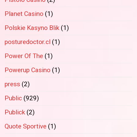
Planet Casino
(1)
Polskie Kasyno Blik
(1)
posturedoctor.cl
(1)
Power Of The
(1)
Powerup Casino
(1)
press
(2)
Public
(929)
Publick
(2)
Quote Sportive
(1)