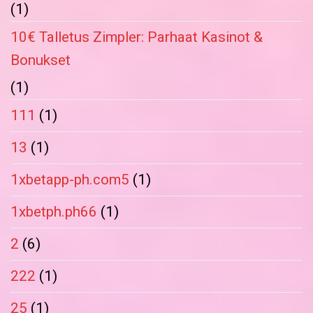
(1)
10€ Talletus Zimpler: Parhaat Kasinot &
Bonukset
(1)
111
(1)
13
(1)
1xbetapp-ph.com5
(1)
1xbetph.ph66
(1)
2
(6)
222
(1)
25
(1)