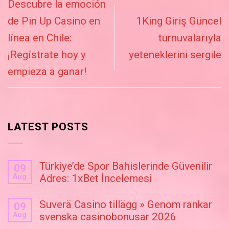
Descubre la emoción
de Pin Up Casino en
1King Giriş Güncel
línea en Chile:
turnuvalarıyla
¡Regístrate hoy y
yeteneklerini sergile
empieza a ganar!
LATEST POSTS
Türkiye’de Spor Bahislerinde Güvenilir
09
Aug
Adres: 1xBet İncelemesi
Suverä Casino tillägg » Genom rankar
09
Aug
svenska casinobonusar 2026