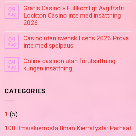
Gratis Casino » Fullkomligt Avgiftsfri
09
Aug
Lockton Casino inte med insättning
2026
Casino utan svensk licens 2026 Prova
09
Aug
inte med spelpaus
Online casinon utan förutsättning
09
Aug
kungen insättning
CATEGORIES
1
(5)
100 Ilmaiskierrosta Ilman Kierrätystä: Parhaat