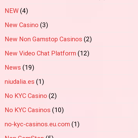
NEW
(4)
New Casino
(3)
New Non Gamstop Casinos
(2)
New Video Chat Platform
(12)
News
(19)
niudalia.es
(1)
No KYC Casino
(2)
No KYC Casinos
(10)
no-kyc-casinos.eu.com
(1)