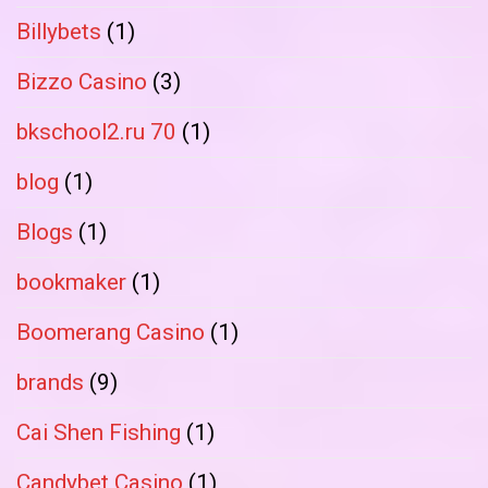
Billybets
(1)
Bizzo Casino
(3)
bkschool2.ru 70
(1)
blog
(1)
Blogs
(1)
bookmaker
(1)
Boomerang Casino
(1)
brands
(9)
Cai Shen Fishing
(1)
Candybet Casino
(1)