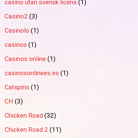
casino utan svensk licens
(1)
Casino2
(3)
Casinolo
(1)
casinos
(1)
Casinos online
(1)
casinosonlinees.es
(1)
Catspins
(1)
CH
(3)
Chicken Road
(32)
Chicken Road 2
(11)