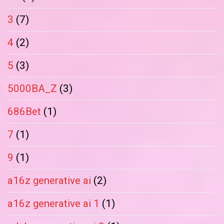
3
(7)
4
(2)
5
(3)
5000BA_Z
(3)
686Bet
(1)
7
(1)
9
(1)
a16z generative ai
(2)
a16z generative ai 1
(1)