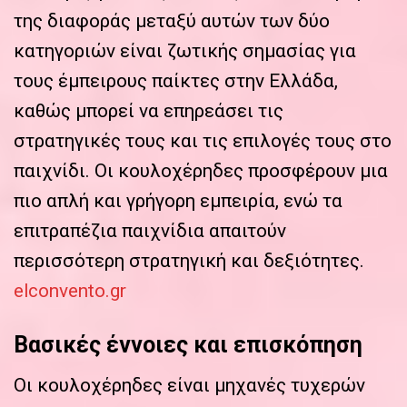
της διαφοράς μεταξύ αυτών των δύο
κατηγοριών είναι ζωτικής σημασίας για
τους έμπειρους παίκτες στην Ελλάδα,
καθώς μπορεί να επηρεάσει τις
στρατηγικές τους και τις επιλογές τους στο
παιχνίδι. Οι κουλοχέρηδες προσφέρουν μια
πιο απλή και γρήγορη εμπειρία, ενώ τα
επιτραπέζια παιχνίδια απαιτούν
περισσότερη στρατηγική και δεξιότητες.
elconvento.gr
Βασικές έννοιες και επισκόπηση
Οι κουλοχέρηδες είναι μηχανές τυχερών