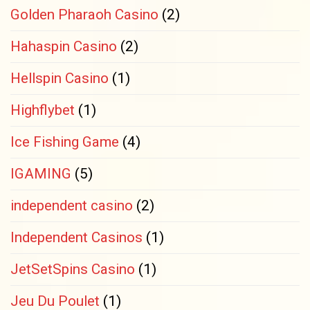
Golden Pharaoh Casino
(2)
Hahaspin Casino
(2)
Hellspin Casino
(1)
Highflybet
(1)
Ice Fishing Game
(4)
IGAMING
(5)
independent casino
(2)
Independent Casinos
(1)
JetSetSpins Casino
(1)
Jeu Du Poulet
(1)