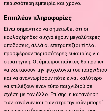
περισσότερη εμπειρία και χρόνο.
Επιπλέον πληροφορίες
Είναι σημαντικό να σημειωθεί ότι οι
κουλοχέρηδες συχνά έχουν μεγαλύτερες
αποδόσεις, αλλά οι επιτραπέζιοι τίτλοι
προσφέρουν περισσότερες ευκαιρίες για
στρατηγική. Οι έμπειροι παίκτες θα πρέπει
να εξετάσουν την ψυχολογία του παιχνιδιού
και να αναγνωρίσουν πότε είναι καλύτερο
να επιλέξουν έναν τύπο παιχνιδιού σε
σχέση με τον άλλο. Επίσης, η κατανόηση
των κανόνων και των στρατηγικών μπορεί
να κάνει τη διαφορά στην επιτυχία τους.