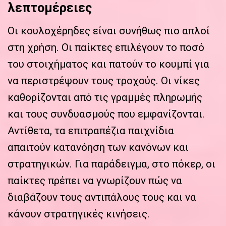
λεπτομέρειες
Οι κουλοχέρηδες είναι συνήθως πιο απλοί
στη χρήση. Οι παίκτες επιλέγουν το ποσό
του στοιχήματος και πατούν το κουμπί για
να περιστρέψουν τους τροχούς. Οι νίκες
καθορίζονται από τις γραμμές πληρωμής
και τους συνδυασμούς που εμφανίζονται.
Αντίθετα, τα επιτραπέζια παιχνίδια
απαιτούν κατανόηση των κανόνων και
στρατηγικών. Για παράδειγμα, στο πόκερ, οι
παίκτες πρέπει να γνωρίζουν πώς να
διαβάζουν τους αντιπάλους τους και να
κάνουν στρατηγικές κινήσεις.