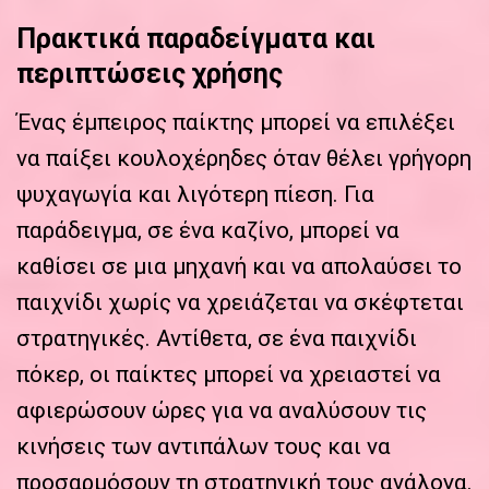
Πρακτικά παραδείγματα και
περιπτώσεις χρήσης
Ένας έμπειρος παίκτης μπορεί να επιλέξει
να παίξει κουλοχέρηδες όταν θέλει γρήγορη
ψυχαγωγία και λιγότερη πίεση. Για
παράδειγμα, σε ένα καζίνο, μπορεί να
καθίσει σε μια μηχανή και να απολαύσει το
παιχνίδι χωρίς να χρειάζεται να σκέφτεται
στρατηγικές. Αντίθετα, σε ένα παιχνίδι
πόκερ, οι παίκτες μπορεί να χρειαστεί να
αφιερώσουν ώρες για να αναλύσουν τις
κινήσεις των αντιπάλων τους και να
προσαρμόσουν τη στρατηγική τους ανάλογα.