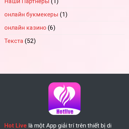
Наши Партнеры
(1)
онлайн букмекеры
(1)
онлайн казино
(6)
Текста
(52)
Hot Live
là một App giải trí trên thiết bị di