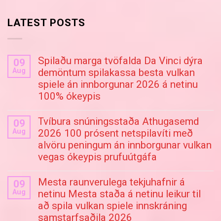
LATEST POSTS
Spilaðu marga tvöfalda Da Vinci dýra
09
Aug
demöntum spilakassa besta vulkan
spiele án innborgunar 2026 á netinu
100% ókeypis
Tvíbura snúningsstaða Athugasemd
09
Aug
2026 100 prósent netspilavíti með
alvöru peningum án innborgunar vulkan
vegas ókeypis prufuútgáfa
Mesta raunverulega tekjuhafnir á
09
Aug
netinu Mesta staða á netinu leikur til
að spila vulkan spiele innskráning
samstarfsaðila 2026