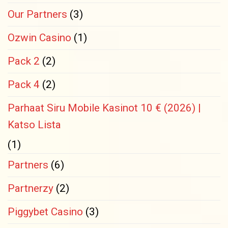
Our Partners
(3)
Ozwin Casino
(1)
Pack 2
(2)
Pack 4
(2)
Parhaat Siru Mobile Kasinot 10 € (2026) |
Katso Lista
(1)
Partners
(6)
Partnerzy
(2)
Piggybet Casino
(3)