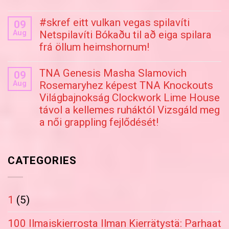
#skref eitt vulkan vegas spilavíti
09
Aug
Netspilavíti Bókaðu til að eiga spilara
frá öllum heimshornum!
TNA Genesis Masha Slamovich
09
Aug
Rosemaryhez képest TNA Knockouts
Világbajnokság Clockwork Lime House
távol a kellemes ruháktól Vizsgáld meg
a női grappling fejlődését!
CATEGORIES
1
(5)
100 Ilmaiskierrosta Ilman Kierrätystä: Parhaat