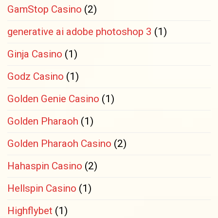
GamStop Casino
(2)
generative ai adobe photoshop 3
(1)
Ginja Casino
(1)
Godz Casino
(1)
Golden Genie Casino
(1)
Golden Pharaoh
(1)
Golden Pharaoh Casino
(2)
Hahaspin Casino
(2)
Hellspin Casino
(1)
Highflybet
(1)