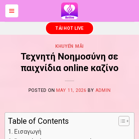
Skip
to
content
TẢI HOT LIVE
KHUYẾN MÃI
Τεχνητή Νοημοσύνη σε
παιχνίδια online καζίνο
POSTED ON
MAY 11, 2026
BY
ADMIN
Table of Contents
Εισαγωγή