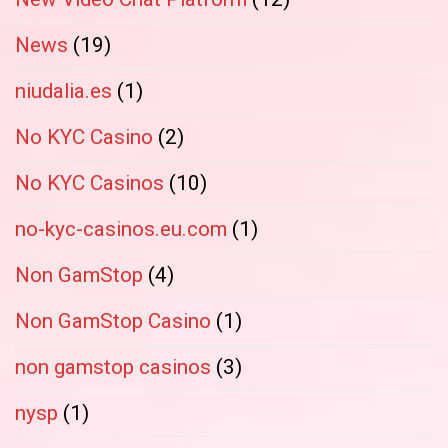
News
(19)
niudalia.es
(1)
No KYC Casino
(2)
No KYC Casinos
(10)
no-kyc-casinos.eu.com
(1)
Non GamStop
(4)
Non GamStop Casino
(1)
non gamstop casinos
(3)
nysp
(1)