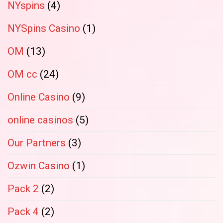
NYspins
(4)
NYSpins Casino
(1)
OM
(13)
OM cc
(24)
Online Casino
(9)
online casinos
(5)
Our Partners
(3)
Ozwin Casino
(1)
Pack 2
(2)
Pack 4
(2)