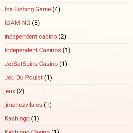
Ice Fishing Game
(4)
IGAMING
(5)
independent casino
(2)
Independent Casinos
(1)
JetSetSpins Casino
(1)
Jeu Du Poulet
(1)
jeux
(2)
jimenezvila.es
(1)
Kachingo
(1)
Kachingo Casino
(1)