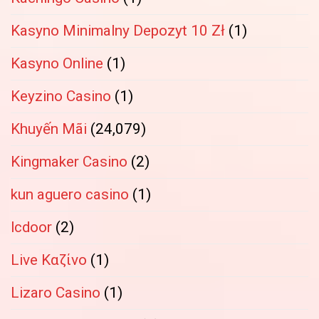
Kasyno Minimalny Depozyt 10 Zł
(1)
Kasyno Online
(1)
Keyzino Casino
(1)
Khuyến Mãi
(24,079)
Kingmaker Casino
(2)
kun aguero casino
(1)
lcdoor
(2)
Live Καζίνο
(1)
Lizaro Casino
(1)