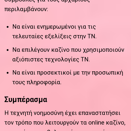
περιλαμβάνουν:
Να είναι ενημερωμένοι για τις
τελευταίες εξελίξεις στην ΤΝ.
Να επιλέγουν καζίνο που χρησιμοποιούν
αξιόπιστες τεχνολογίες ΤΝ.
Να είναι προσεκτικοί με την προσωπική
τους πληροφορία.
Συμπέρασμα
Η τεχνητή νοημοσύνη έχει επαναστατήσει
τον τρόπο που λειτουργούν τα online καζίνο,