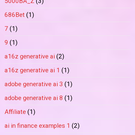
5000BA_Z
(3)
686Bet
(1)
7
(1)
9
(1)
a16z generative ai
(2)
a16z generative ai 1
(1)
adobe generative ai 3
(1)
adobe generative ai 8
(1)
Affiliate
(1)
ai in finance examples 1
(2)