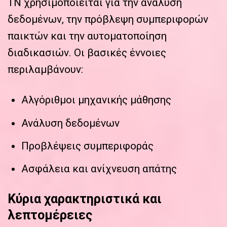
ΤΝ χρησιμοποιείται για την ανάλυση
δεδομένων, την πρόβλεψη συμπεριφορών
παικτών και την αυτοματοποίηση
διαδικασιών. Οι βασικές έννοιες
περιλαμβάνουν:
Αλγόριθμοι μηχανικής μάθησης
Ανάλυση δεδομένων
Προβλέψεις συμπεριφοράς
Ασφάλεια και ανίχνευση απάτης
Κύρια χαρακτηριστικά και
λεπτομέρειες