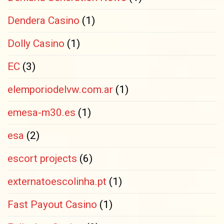
Dendera Casino
(1)
Dolly Casino
(1)
EC
(3)
elemporiodelvw.com.ar
(1)
emesa-m30.es
(1)
esa
(2)
escort projects
(6)
externatoescolinha.pt
(1)
Fast Payout Casino
(1)