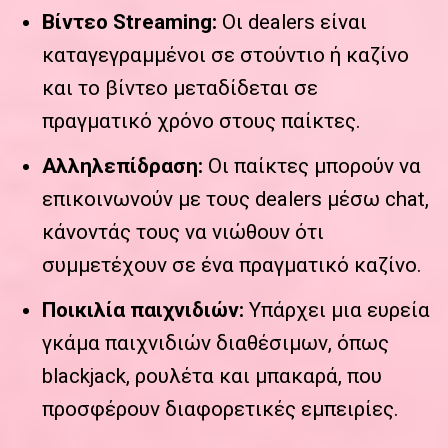
Βίντεο Streaming:
Οι dealers είναι
καταγεγραμμένοι σε στούντιο ή καζίνο
και το βίντεο μεταδίδεται σε
πραγματικό χρόνο στους παίκτες.
Αλληλεπίδραση:
Οι παίκτες μπορούν να
επικοινωνούν με τους dealers μέσω chat,
κάνοντάς τους να νιώθουν ότι
συμμετέχουν σε ένα πραγματικό καζίνο.
Ποικιλία παιχνιδιών:
Υπάρχει μια ευρεία
γκάμα παιχνιδιών διαθέσιμων, όπως
blackjack, ρουλέτα και μπακαρά, που
προσφέρουν διαφορετικές εμπειρίες.