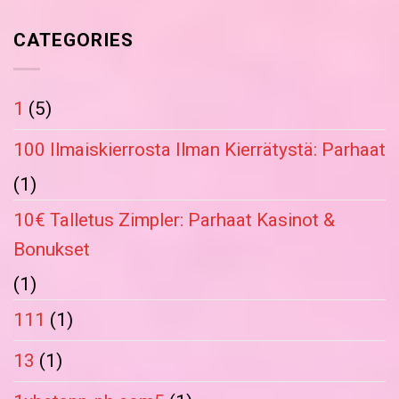
CATEGORIES
1
(5)
100 Ilmaiskierrosta Ilman Kierrätystä: Parhaat
(1)
10€ Talletus Zimpler: Parhaat Kasinot &
Bonukset
(1)
111
(1)
13
(1)