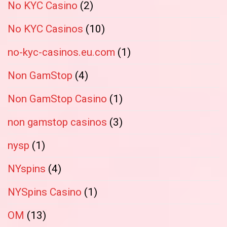
No KYC Casino
(2)
No KYC Casinos
(10)
no-kyc-casinos.eu.com
(1)
Non GamStop
(4)
Non GamStop Casino
(1)
non gamstop casinos
(3)
nysp
(1)
NYspins
(4)
NYSpins Casino
(1)
OM
(13)