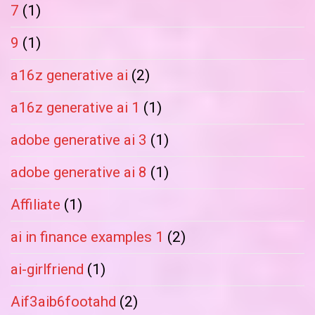
7
(1)
9
(1)
a16z generative ai
(2)
a16z generative ai 1
(1)
adobe generative ai 3
(1)
adobe generative ai 8
(1)
Affiliate
(1)
ai in finance examples 1
(2)
ai-girlfriend
(1)
Aif3aib6footahd
(2)