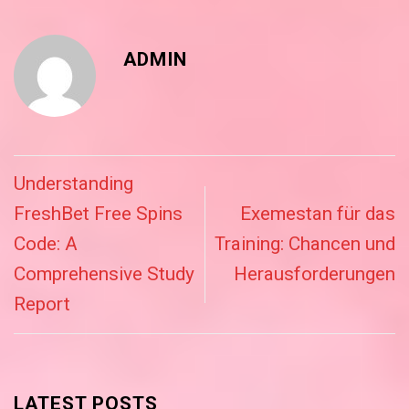
ADMIN
Understanding
FreshBet Free Spins
Exemestan für das
Code: A
Training: Chancen und
Comprehensive Study
Herausforderungen
Report
LATEST POSTS