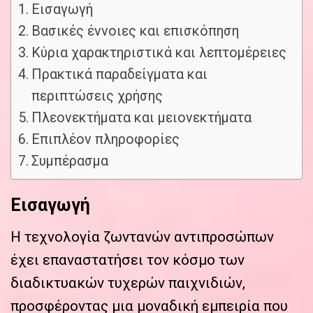
Εισαγωγή
Βασικές έννοιες και επισκόπηση
Κύρια χαρακτηριστικά και λεπτομέρειες
Πρακτικά παραδείγματα και
περιπτώσεις χρήσης
Πλεονεκτήματα και μειονεκτήματα
Επιπλέον πληροφορίες
Συμπέρασμα
Εισαγωγή
Η τεχνολογία ζωντανών αντιπροσώπων
έχει επαναστατήσει τον κόσμο των
διαδικτυακών τυχερών παιχνιδιών,
προσφέροντας μια μοναδική εμπειρία που