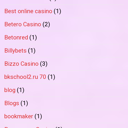
Best online casino
(1)
Betero Casino
(2)
Betonred
(1)
Billybets
(1)
Bizzo Casino
(3)
bkschool2.ru 70
(1)
blog
(1)
Blogs
(1)
bookmaker
(1)