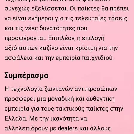
συνεχώς εξελίσσεται. Οι παίκτες θα πρέπει
να είναι ενήμεροι για τις τελευταίες τάσεις
και τις νέες δυνατότητες που
προσφέρονται. Επιπλέον, η επιλογή
αξιόπιστων καζίνο είναι κρίσιμη για την
ασφάλεια και την εμπειρία παιχνιδιού.
Συμπέρασμα
Η τεχνολογία ζωντανών αντιπροσώπων
προσφέρει μια μοναδική και αυθεντική
εμπειρία για τους τακτικούς παίκτες στην
Ελλάδα. Με την ικανότητα να
αλληλεπιδρούν με dealers και άλλους