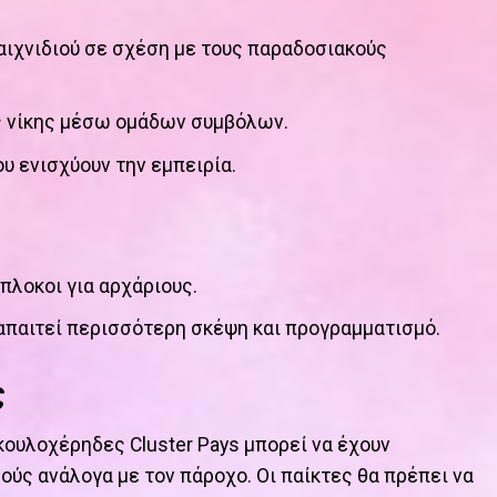
αιχνιδιού σε σχέση με τους παραδοσιακούς
ς νίκης μέσω ομάδων συμβόλων.
υ ενισχύουν την εμπειρία.
ίπλοκοι για αρχάριους.
 απαιτεί περισσότερη σκέψη και προγραμματισμό.
ς
 κουλοχέρηδες Cluster Pays μπορεί να έχουν
ούς ανάλογα με τον πάροχο. Οι παίκτες θα πρέπει να