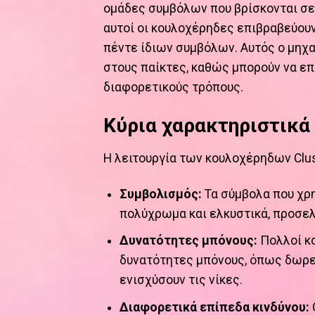
ομάδες συμβόλων που βρίσκονται σε 
αυτοί οι κουλοχέρηδες επιβραβεύου
πέντε ίδιων συμβόλων. Αυτός ο μηχ
στους παίκτες, καθώς μπορούν να επ
διαφορετικούς τρόπους.
Κύρια χαρακτηριστικά
Η λειτουργία των κουλοχέρηδων Clus
Συμβολισμός:
Τα σύμβολα που χρη
πολύχρωμα και ελκυστικά, προσε
Δυνατότητες μπόνους:
Πολλοί κο
δυνατότητες μπόνους, όπως δωρε
ενισχύσουν τις νίκες.
Διαφορετικά επίπεδα κινδύνου: