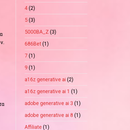
4
(2)
5
(3)
5000BA_Z
(3)
να
ν.
686Bet
(1)
7
(1)
9
(1)
a16z generative ai
(2)
a16z generative ai 1
(1)
adobe generative ai 3
(1)
τα
adobe generative ai 8
(1)
Affiliate
(1)