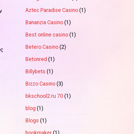
Aztec Paradise Casino
(1)
ν
Bananzia Casino
(1)
Best online casino
(1)
Betero Casino
(2)
υς
Betonred
(1)
Billybets
(1)
Bizzo Casino
(3)
bkschool2.ru 70
(1)
blog
(1)
Blogs
(1)
bookmaker
(1)