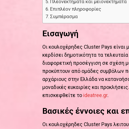
Πλεονεκτήματα και μειονεκτήματα
Επιπλέον πληροφορίες
Συμπέρασμα
Εισαγωγή
Οι κουλοχέρηδες Cluster Pays είναι
κερδίσει δημοτικότητα τα τελευταία
διαφορετική προσέγγιση σε σχέση μ
προκύπτουν από ομάδες συμβόλων που
αρχάριους στην Ελλάδα να κατανοήσ
μοναδικές ευκαιρίες και προκλήσεις
επισκεφθείτε το
ideatree.gr
.
Βασικές έννοιες και 
Οι κουλοχέρηδες Cluster Pays λειτου