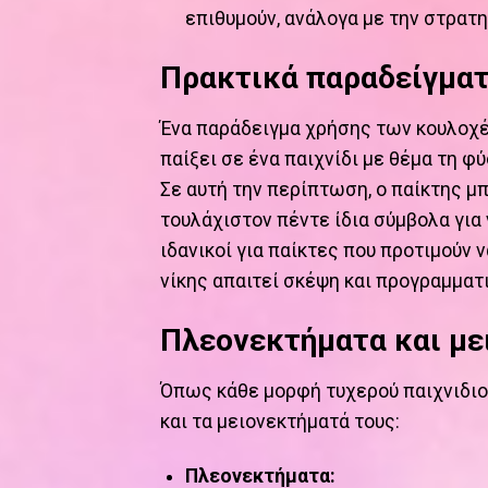
επιθυμούν, ανάλογα με την στρατηγ
Πρακτικά παραδείγματ
Ένα παράδειγμα χρήσης των κουλοχέρ
παίξει σε ένα παιχνίδι με θέμα τη φ
Σε αυτή την περίπτωση, ο παίκτης μ
τουλάχιστον πέντε ίδια σύμβολα για 
ιδανικοί για παίκτες που προτιμούν 
νίκης απαιτεί σκέψη και προγραμματ
Πλεονεκτήματα και με
Όπως κάθε μορφή τυχερού παιχνιδιού
και τα μειονεκτήματά τους:
Πλεονεκτήματα: