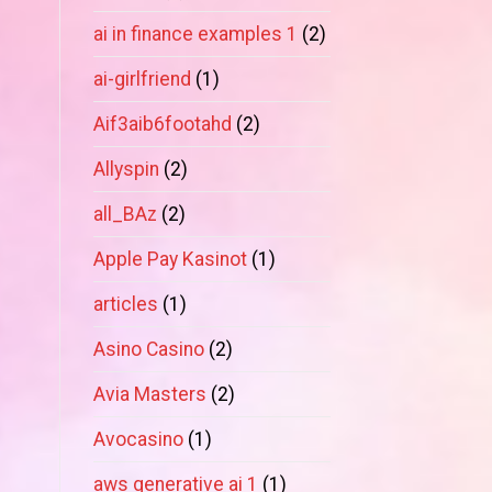
ai in finance examples 1
(2)
ai-girlfriend
(1)
Aif3aib6footahd
(2)
Allyspin
(2)
all_BAz
(2)
Apple Pay Kasinot
(1)
articles
(1)
Asino Casino
(2)
Avia Masters
(2)
Avocasino
(1)
aws generative ai 1
(1)