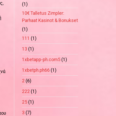
ς,
(1)
10€ Talletus Zimpler:
ή
Parhaat Kasinot & Bonukset
(1)
111
(1)
13
(1)
1xbetapp-ph.com5
(1)
1xbetph.ph66
(1)
χνά
2
(6)
222
(1)
25
(1)
3
(7)
που