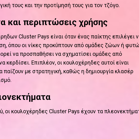
ική τους και την προτίμησή τους για τον τζόγο.
α και περιπτώσεις χρήσης
ηδων Cluster Pays είναι όταν ένας παίκτης επιλέγει 
ύση, όπου οι νίκες προκύπτουν από ομάδες ζώων ή φυτώ
πορεί να προσπαθήσει να σχηματίσει ομάδες από
να κερδίσει. Επιπλέον, οι κουλοχέρηδες αυτοί είναι
να παίζουν με στρατηγική, καθώς η δημιουργία κλασέρ
ισμό.
ιονεκτήματα
, οι κουλοχέρηδες Cluster Pays έχουν τα πλεονεκτήμα