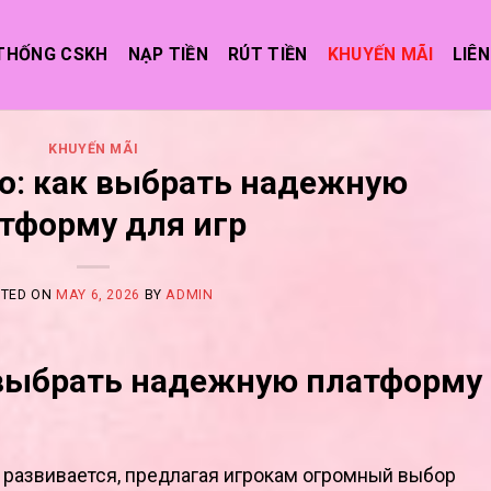
THỐNG CSKH
NẠP TIỀN
RÚT TIỀN
KHUYẾN MÃI
LIÊN
KHUYẾN MÃI
о: как выбрать надежную
тформу для игр
STED ON
MAY 6, 2026
BY
ADMIN
 выбрать надежную платформу
 развивается, предлагая игрокам огромный выбор