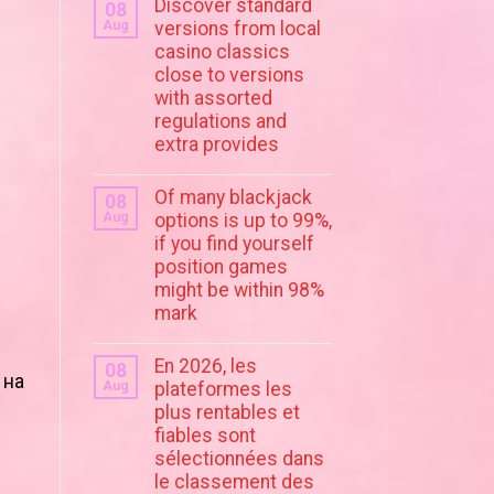
Discover standard
08
Aug
versions from local
casino classics
close to versions
with assorted
regulations and
extra provides
Of many blackjack
08
Aug
options is up to 99%,
if you find yourself
position games
might be within 98%
mark
En 2026, les
08
 на
Aug
plateformes les
plus rentables et
fiables sont
sélectionnées dans
le classement des