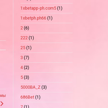
1xbetapp-ph.com5
(1)
1xbetph.ph66
(1)
2
(6)
222
(1)
25
(1)
3
(7)
4
(2)
5
(3)
5000BA_Z
(3)
рмы
686Bet
(1)
7
(1)