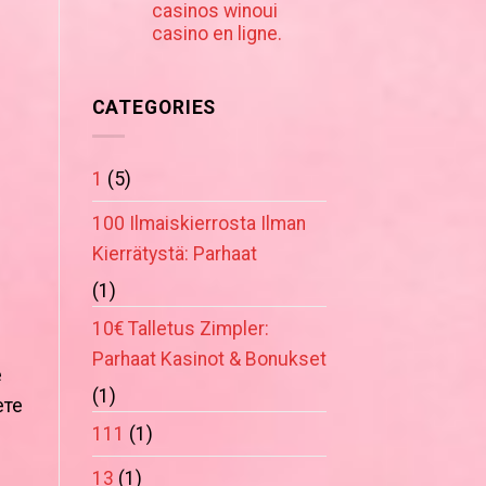
casinos winoui
casino en ligne.
CATEGORIES
1
(5)
100 Ilmaiskierrosta Ilman
Kierrätystä: Parhaat
(1)
10€ Talletus Zimpler:
Parhaat Kasinot & Bonukset
е
(1)
ете
111
(1)
13
(1)