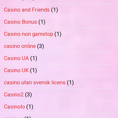
Casino and Friends
(1)
Casino Bonus
(1)
Casino non gamstop
(1)
casino online
(3)
Casino UA
(1)
Casino UK
(1)
casino utan svensk licens
(1)
Casino2
(3)
Casinolo
(1)