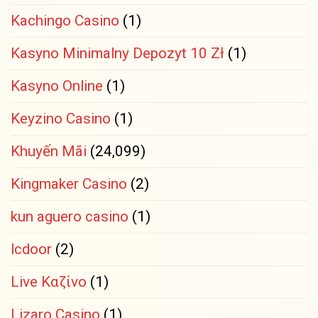
Kachingo Casino
(1)
Kasyno Minimalny Depozyt 10 Zł
(1)
Kasyno Online
(1)
Keyzino Casino
(1)
Khuyến Mãi
(24,099)
Kingmaker Casino
(2)
kun aguero casino
(1)
lcdoor
(2)
Live Καζίνο
(1)
Lizaro Casino
(1)