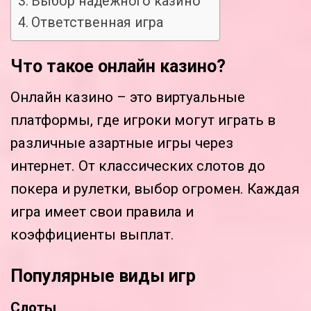
Выбор надежного казино
Ответственная игра
Что такое онлайн казино?
Онлайн казино – это виртуальные
платформы, где игроки могут играть в
различные азартные игры через
интернет. От классических слотов до
покера и рулетки, выбор огромен. Каждая
игра имеет свои правила и
коэффициенты выплат.
Популярные виды игр
Слоты