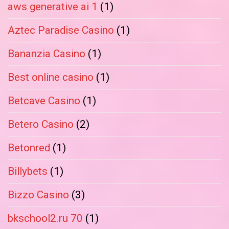
aws generative ai 1
(1)
Aztec Paradise Casino
(1)
Bananzia Casino
(1)
Best online casino
(1)
Betcave Casino
(1)
Betero Casino
(2)
Betonred
(1)
Billybets
(1)
Bizzo Casino
(3)
bkschool2.ru 70
(1)