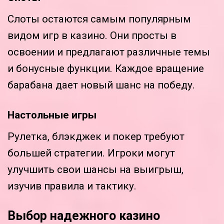
Слоты остаются самым популярным
видом игр в казино. Они просты в
освоении и предлагают различные темы
и бонусные функции. Каждое вращение
барабана дает новый шанс на победу.
Настольные игры
Рулетка, блэкджек и покер требуют
большей стратегии. Игроки могут
улучшить свои шансы на выигрыш,
изучив правила и тактику.
Выбор надежного казино