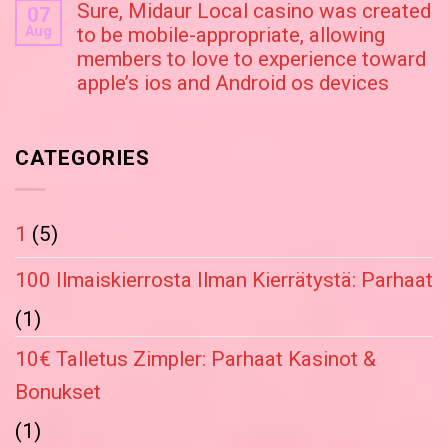
Sure, Midaur Local casino was created
07
Aug
to be mobile-appropriate, allowing
members to love to experience toward
apple’s ios and Android os devices
CATEGORIES
1
(5)
100 Ilmaiskierrosta Ilman Kierrätystä: Parhaat
(1)
10€ Talletus Zimpler: Parhaat Kasinot &
Bonukset
(1)