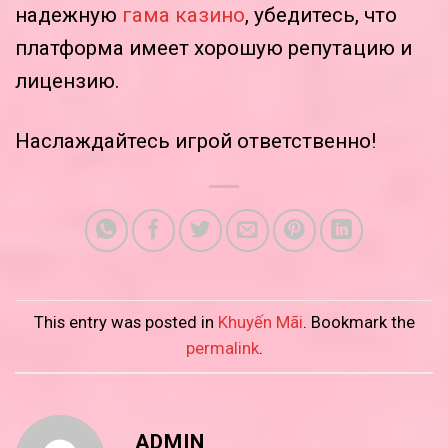
надежную
гама казино
, убедитесь, что
платформа имеет хорошую репутацию и
лицензию.
Наслаждайтесь игрой ответственно!
This entry was posted in
Khuyến Mãi
. Bookmark the
permalink
.
ADMIN