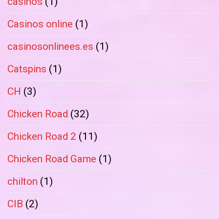
casinos
(1)
Casinos online
(1)
casinosonlinees.es
(1)
Catspins
(1)
CH
(3)
Chicken Road
(32)
Chicken Road 2
(11)
Chicken Road Game
(1)
chilton
(1)
CIB
(2)