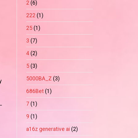
2
(6)
222
(1)
25
(1)
3
(7)
4
(2)
5
(3)
5000BA_Z
(3)
у
686Bet
(1)
7
(1)
–
9
(1)
a16z generative ai
(2)