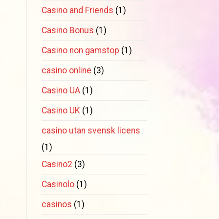
Casino and Friends
(1)
Casino Bonus
(1)
Casino non gamstop
(1)
casino online
(3)
Casino UA
(1)
Casino UK
(1)
casino utan svensk licens
(1)
Casino2
(3)
Casinolo
(1)
casinos
(1)