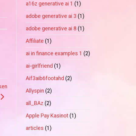
a16z generative ai 1
(1)
adobe generative ai 3
(1)
adobe generative ai 8
(1)
Affiliate
(1)
ai in finance examples 1
(2)
ai-girlfriend
(1)
Aif3aib6footahd
(2)
ken
Allyspin
(2)
all_BAz
(2)
Apple Pay Kasinot
(1)
articles
(1)