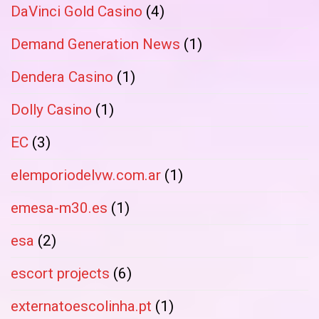
DaVinci Gold Casino
(4)
Demand Generation News
(1)
Dendera Casino
(1)
Dolly Casino
(1)
EC
(3)
elemporiodelvw.com.ar
(1)
emesa-m30.es
(1)
esa
(2)
escort projects
(6)
externatoescolinha.pt
(1)