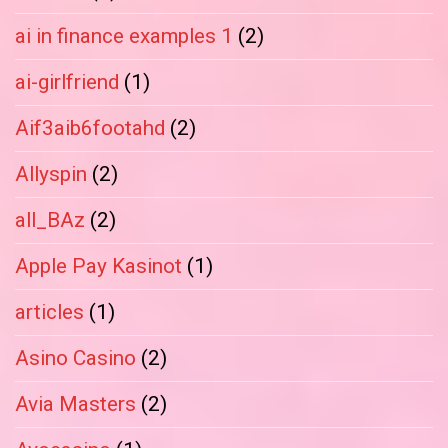
ai in finance examples 1
(2)
ai-girlfriend
(1)
Aif3aib6footahd
(2)
Allyspin
(2)
all_BAz
(2)
Apple Pay Kasinot
(1)
articles
(1)
Asino Casino
(2)
Avia Masters
(2)