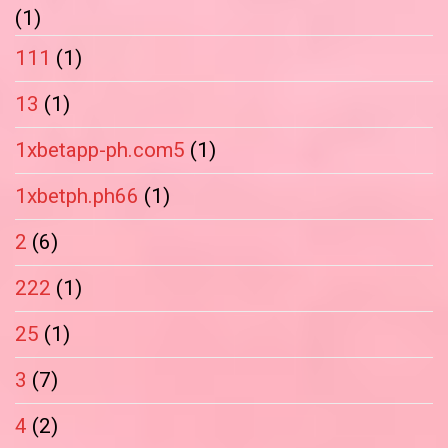
(1)
111
(1)
13
(1)
1xbetapp-ph.com5
(1)
1xbetph.ph66
(1)
2
(6)
222
(1)
25
(1)
3
(7)
4
(2)