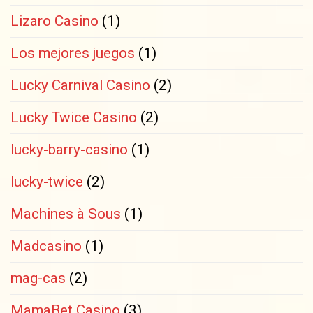
Lizaro Casino
(1)
Los mejores juegos
(1)
Lucky Carnival Casino
(2)
Lucky Twice Casino
(2)
lucky-barry-casino
(1)
lucky-twice
(2)
Machines à Sous
(1)
Madcasino
(1)
mag-cas
(2)
MamaBet Casino
(3)