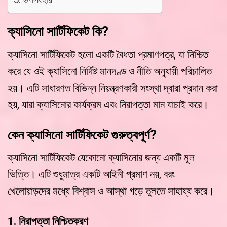
ক্যাসিনো সার্টিফিকেট কি?
ক্যাসিনো সার্টিফিকেট হলো একটি বৈধতা প্রমাণপত্র, যা নিশ্চিত
করে যে ওই ক্যাসিনো নির্দিষ্ট মানদণ্ড ও নীতি অনুযায়ী পরিচালিত
হয়। এটি সাধারণত বিভিন্ন নিয়ন্ত্রণকারী সংস্থা দ্বারা প্রদান করা
হয়, যারা ক্যাসিনোর কার্যক্রম এবং নিরাপত্তা মান যাচাই করে।
কেন ক্যাসিনো সার্টিফিকেট গুরুত্বপূর্ণ?
ক্যাসিনো সার্টিফিকেট যেকোনো ক্যাসিনোর জন্য একটি মূল
ভিত্তি। এটি শুধুমাত্র একটি আইনী প্রমাণ নয়, বরং
খেলোয়াড়দের মধ্যে বিশ্বাস ও আস্থা গড়ে তুলতে সাহায্য করে।
1. নিরাপত্তা নিশ্চিতকরণ