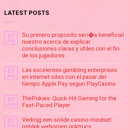
LATEST POSTS
Su primero proposito seri�a beneficial
07
Aug
nuestro acerca de explicar
conclusiones claras y utiles con el fin
de los jugadores
Las excelentes gambling enterprises
07
Aug
en internet sites con el pasar del
tiempo Apple Pay segun PlayCasino
ThePokies: Quick‑Hit Gaming for the
07
Aug
Fast‑Paced Player
Verkrijg een solide casino-mindset:
07
Aug
ontdek verborgen goktrucs