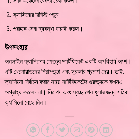
সার্টিফিকেটের বৈধতা চেক করুন।
ক্যাসিনোর রিভিউ পড়ুন।
গ্রাহক সেবা ব্যবস্থা যাচাই করুন।
উপসংহার
অনলাইন ক্যাসিনোর ক্ষেত্রে সার্টিফিকেট একটি অপরিহার্য অংশ।
এটি খেলোয়াড়দের নিরাপত্তা এবং সুরক্ষার প্রমাণ দেয়। তাই,
ক্যাসিনো নির্বাচন করার সময় সার্টিফিকেটের গুরুত্বকে কখনও
অগ্রাহ্য করবেন না। নিরাপদ এবং স্বচ্ছ খেলাধুলার জন্য সঠিক
ক্যাসিনো বেছে নিন।