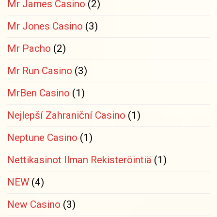
Mr James Casino
(2)
Mr Jones Casino
(3)
Mr Pacho
(2)
Mr Run Casino
(3)
MrBen Casino
(1)
Nejlepší Zahraniční Casino
(1)
Neptune Casino
(1)
Nettikasinot Ilman Rekisteröintiä
(1)
NEW
(4)
New Casino
(3)