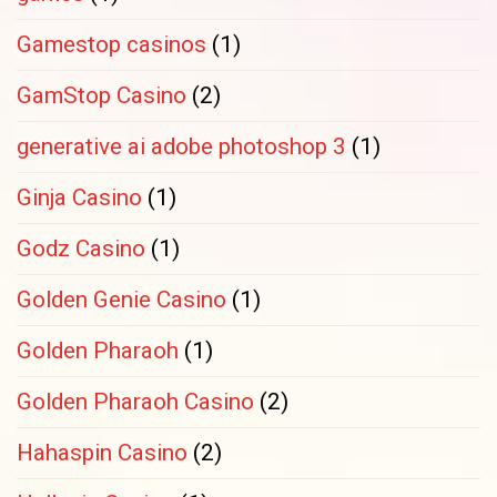
Gamestop casinos
(1)
GamStop Casino
(2)
generative ai adobe photoshop 3
(1)
Ginja Casino
(1)
Godz Casino
(1)
Golden Genie Casino
(1)
Golden Pharaoh
(1)
Golden Pharaoh Casino
(2)
Hahaspin Casino
(2)