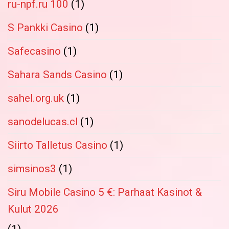
ru-npf.ru 100
(1)
S Pankki Casino
(1)
Safecasino
(1)
Sahara Sands Casino
(1)
sahel.org.uk
(1)
sanodelucas.cl
(1)
Siirto Talletus Casino
(1)
simsinos3
(1)
Siru Mobile Casino 5 €: Parhaat Kasinot &
Kulut 2026
(1)