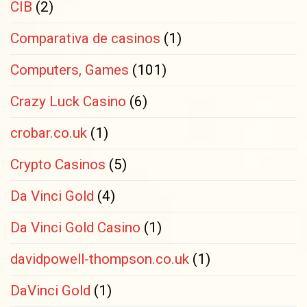
CIB
(2)
Comparativa de casinos
(1)
Computers, Games
(101)
Crazy Luck Casino
(6)
crobar.co.uk
(1)
Crypto Casinos
(5)
Da Vinci Gold
(4)
Da Vinci Gold Casino
(1)
davidpowell-thompson.co.uk
(1)
DaVinci Gold
(1)