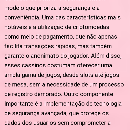
modelo que prioriza a segurança e a
conveniência. Uma das características mais
notáveis é a utilização de criptomoedas
como meio de pagamento, que não apenas
facilita transações rápidas, mas também
garante o anonimato do jogador. Além disso,
esses cassinos costumam oferecer uma
ampla gama de jogos, desde slots até jogos
de mesa, sem a necessidade de um processo
de registro demorado. Outro componente
importante é a implementação de tecnologia
de segurança avançada, que protege os
dados dos usuários sem comprometer a