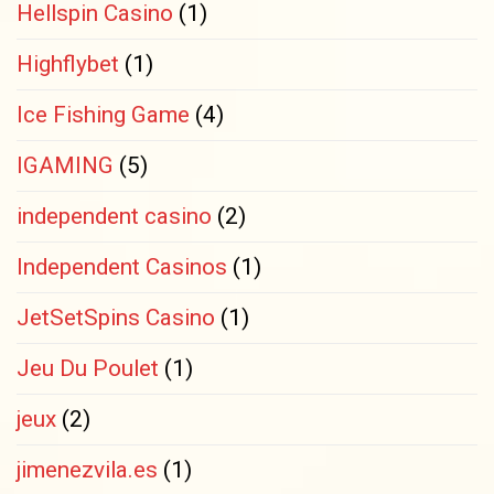
Hellspin Casino
(1)
Highflybet
(1)
Ice Fishing Game
(4)
IGAMING
(5)
independent casino
(2)
Independent Casinos
(1)
JetSetSpins Casino
(1)
Jeu Du Poulet
(1)
jeux
(2)
jimenezvila.es
(1)