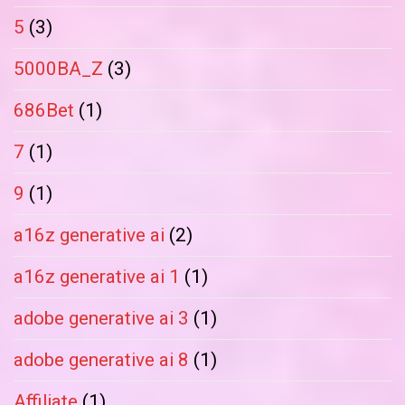
5
(3)
5000BA_Z
(3)
686Bet
(1)
7
(1)
9
(1)
a16z generative ai
(2)
a16z generative ai 1
(1)
adobe generative ai 3
(1)
adobe generative ai 8
(1)
Affiliate
(1)