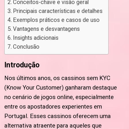
Conceitos-chave e visão geral
Principais características e detalhes
Exemplos práticos e casos de uso
Vantagens e desvantagens
Insights adicionais
Conclusão
Introdução
Nos últimos anos, os cassinos sem KYC
(Know Your Customer) ganharam destaque
no cenário de jogos online, especialmente
entre os apostadores experientes em
Portugal. Esses cassinos oferecem uma
alternativa atraente para aqueles que