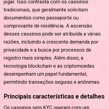
jogar. Isso contrasta com os cassinos
tradicionais, que geralmente solicitam
documentos como passaporte ou
comprovante de residência. A ascensão
desses cassinos pode ser atribuída a várias
razões, incluindo a crescente demanda por
privacidade e a busca por processos de
registro mais simples. Além disso, a
tecnologia blockchain e as criptomoedas
desempenham um papel fundamental,
permitindo transações seguras e anônimas.
Principais características e detalhes
Os cassinos sem KYC operam com um