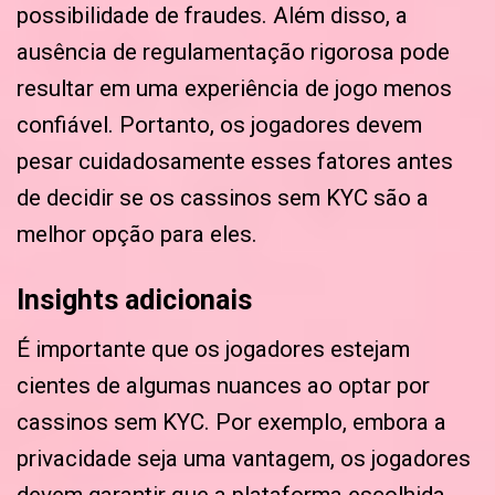
possibilidade de fraudes. Além disso, a
ausência de regulamentação rigorosa pode
resultar em uma experiência de jogo menos
confiável. Portanto, os jogadores devem
pesar cuidadosamente esses fatores antes
de decidir se os cassinos sem KYC são a
melhor opção para eles.
Insights adicionais
É importante que os jogadores estejam
cientes de algumas nuances ao optar por
cassinos sem KYC. Por exemplo, embora a
privacidade seja uma vantagem, os jogadores