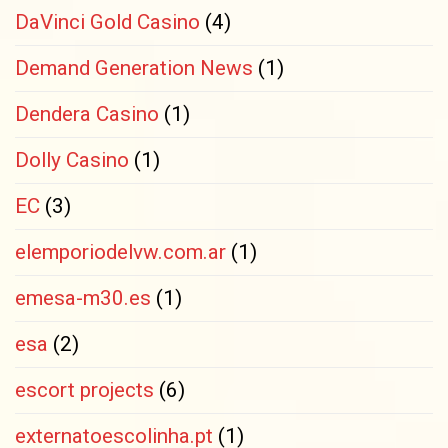
DaVinci Gold Casino
(4)
Demand Generation News
(1)
Dendera Casino
(1)
Dolly Casino
(1)
EC
(3)
elemporiodelvw.com.ar
(1)
emesa-m30.es
(1)
esa
(2)
escort projects
(6)
externatoescolinha.pt
(1)