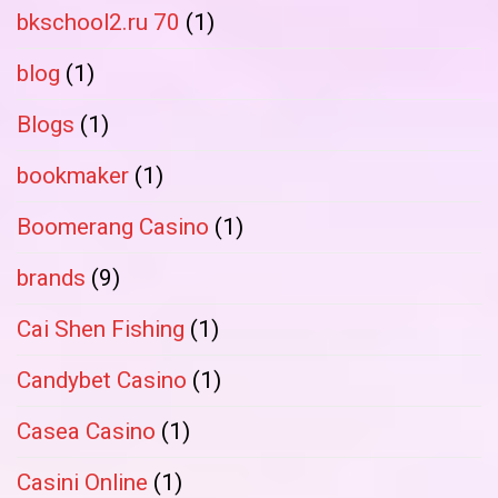
bkschool2.ru 70
(1)
blog
(1)
Blogs
(1)
bookmaker
(1)
Boomerang Casino
(1)
brands
(9)
Cai Shen Fishing
(1)
Candybet Casino
(1)
Casea Casino
(1)
Casini Online
(1)