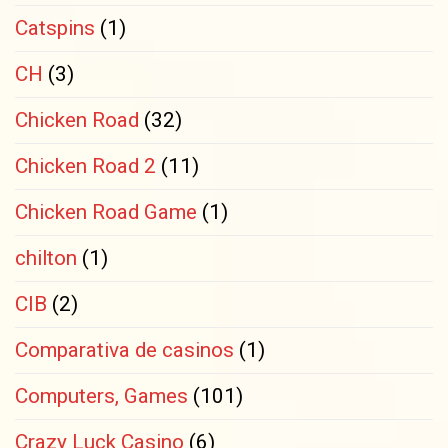
Catspins
(1)
CH
(3)
Chicken Road
(32)
Chicken Road 2
(11)
Chicken Road Game
(1)
chilton
(1)
CIB
(2)
Comparativa de casinos
(1)
Computers, Games
(101)
Crazy Luck Casino
(6)