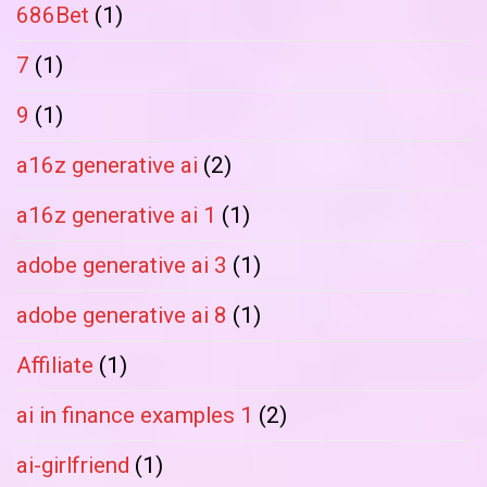
686Bet
(1)
7
(1)
9
(1)
a16z generative ai
(2)
a16z generative ai 1
(1)
adobe generative ai 3
(1)
adobe generative ai 8
(1)
Affiliate
(1)
ai in finance examples 1
(2)
ai-girlfriend
(1)