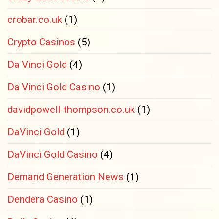
crobar.co.uk
(1)
Crypto Casinos
(5)
Da Vinci Gold
(4)
Da Vinci Gold Casino
(1)
davidpowell-thompson.co.uk
(1)
DaVinci Gold
(1)
DaVinci Gold Casino
(4)
Demand Generation News
(1)
Dendera Casino
(1)