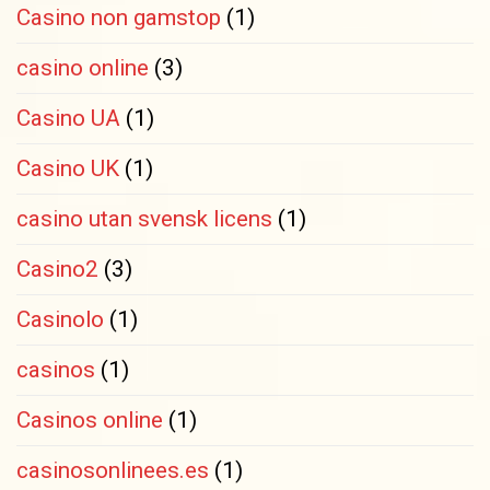
Casino non gamstop
(1)
casino online
(3)
Casino UA
(1)
Casino UK
(1)
casino utan svensk licens
(1)
Casino2
(3)
Casinolo
(1)
casinos
(1)
Casinos online
(1)
casinosonlinees.es
(1)