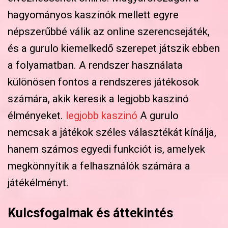
hagyományos kaszinók mellett egyre
népszerűbbé válik az online szerencsejáték,
és a gurulo kiemelkedő szerepet játszik ebben
a folyamatban. A rendszer használata
különösen fontos a rendszeres játékosok
számára, akik keresik a legjobb kaszinó
élményeket.
legjobb kaszinó
A gurulo
nemcsak a játékok széles választékát kínálja,
hanem számos egyedi funkciót is, amelyek
megkönnyítik a felhasználók számára a
játékélményt.
Kulcsfogalmak és áttekintés