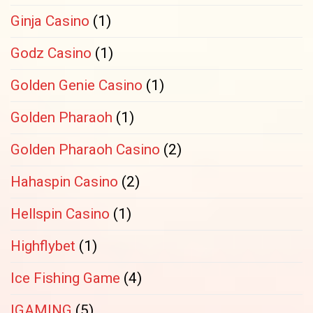
Ginja Casino
(1)
Godz Casino
(1)
Golden Genie Casino
(1)
Golden Pharaoh
(1)
Golden Pharaoh Casino
(2)
Hahaspin Casino
(2)
Hellspin Casino
(1)
Highflybet
(1)
Ice Fishing Game
(4)
IGAMING
(5)