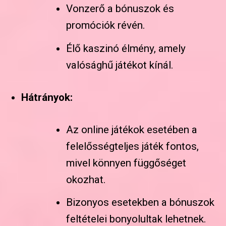
Vonzerő a bónuszok és
promóciók révén.
Élő kaszinó élmény, amely
valósághű játékot kínál.
Hátrányok:
Az online játékok esetében a
felelősségteljes játék fontos,
mivel könnyen függőséget
okozhat.
Bizonyos esetekben a bónuszok
feltételei bonyolultak lehetnek.