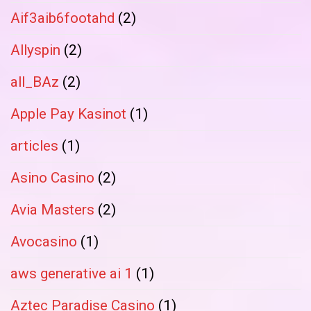
Aif3aib6footahd
(2)
Allyspin
(2)
all_BAz
(2)
Apple Pay Kasinot
(1)
articles
(1)
Asino Casino
(2)
Avia Masters
(2)
Avocasino
(1)
aws generative ai 1
(1)
Aztec Paradise Casino
(1)