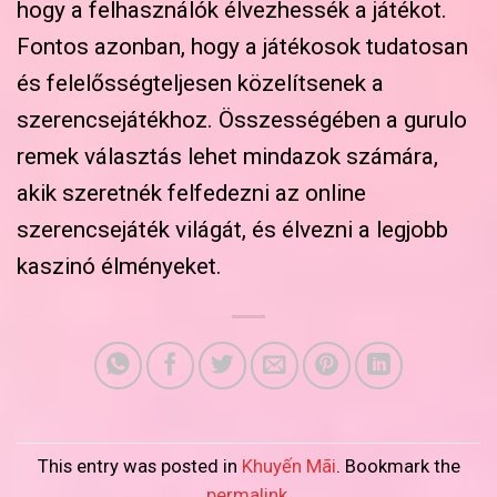
hogy a felhasználók élvezhessék a játékot.
Fontos azonban, hogy a játékosok tudatosan
és felelősségteljesen közelítsenek a
szerencsejátékhoz. Összességében a gurulo
remek választás lehet mindazok számára,
akik szeretnék felfedezni az online
szerencsejáték világát, és élvezni a legjobb
kaszinó élményeket.
This entry was posted in
Khuyến Mãi
. Bookmark the
permalink
.