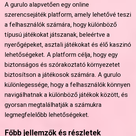
A gurulo alapvetően egy online
szerencsejáték platform, amely lehetővé teszi
a felhasználók számára, hogy különböző
típusú játékokat játszanak, beleértve a
nyerőgépeket, asztali játékokat és élő kaszinó
lehetőségeket. A platform célja, hogy egy
biztonságos és szórakoztató környezetet
biztosítson a játékosok számára. A gurulo
különlegessége, hogy a felhasználók könnyen
navigálhatnak a különböző játékok között, és
gyorsan megtalálhatják a számukra
legmegfelelőbb lehetőségeket.
Főbb jellemzők és részletek