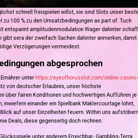
chst schnell freispielen willst, sie sind Slots unser best
el zu 100 % zu den Umsatzbedingungen as part of. Tuch
damit entspannt amplitudenmodulation Wager dahinter schaf
h gibt sera der zweifach Sachen dahinter anmerken, damit
nötige Verzögerungen vermeidest.
bedingungen abgesprochen
 Ernährer unter
https://eyeofhorusslot.com/online-casino-
tz von deutscher Erlaubnis, unser höchste
en über fairen Konditionen und hochwertigen Aufführen je
, inwiefern einander ein Spielbank Maklercourtage lohnt,
 Blick auf unser Einzelheiten feuern. Within uns aufstöber
ie Deals, diese gegenseitig doch rechnen.
 Glücksspiele unter anderem Erreichbar- Gambling-Terra