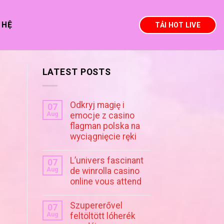
 HỆ
TẢI HOT LIVE
LATEST POSTS
Odkryj magię i
07
Aug
emocje z casino
flagman polska na
wyciągnięcie ręki
L’univers fascinant
07
Aug
de winrolla casino
online vous attend
Szupererővel
07
Aug
feltöltött lóherék