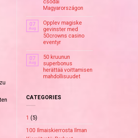
csodái
Magyarországon
Opplev magiske
07
Aug
gevinster med
50crowns casino
eventyr
50 kruunun
07
Aug
superbonus
herättää voittamisen
mahdollisuudet
 zu
CATEGORIES
ten
1
(5)
100 Ilmaiskierrosta Ilman