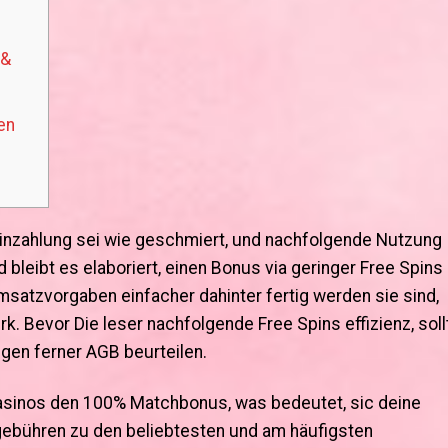
 &
en
Einzahlung sei wie geschmiert, und nachfolgende Nutzung
 bleibt es elaboriert, einen Bonus via geringer Free Spins
atzvorgaben einfacher dahinter fertig werden sie sind,
erk.
Bevor Die leser nachfolgende Free Spins effizienz, soll
gen ferner AGB beurteilen.
Casinos den 100% Matchbonus, was bedeutet, sic deine
gebühren zu den beliebtesten und am häufigsten