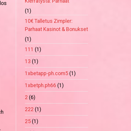
Kierrätystä: Parhaat
los
(1)
10€ Talletus Zimpler:
Parhaat Kasinot & Bonukset
(1)
111
(1)
13
(1)
1xbetapp-ph.com5
(1)
1xbetph.ph66
(1)
2
(6)
222
(1)
ch
25
(1)
.