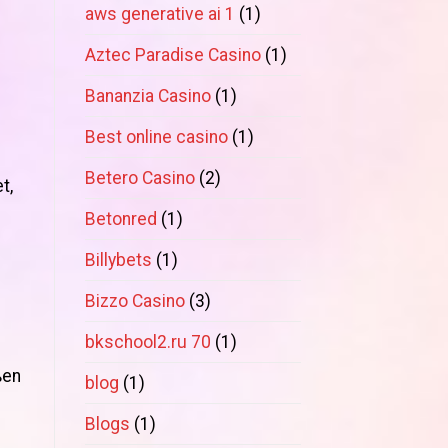
aws generative ai 1
(1)
Aztec Paradise Casino
(1)
Bananzia Casino
(1)
Best online casino
(1)
Betero Casino
(2)
t,
Betonred
(1)
Billybets
(1)
Bizzo Casino
(3)
bkschool2.ru 70
(1)
ßen
blog
(1)
Blogs
(1)