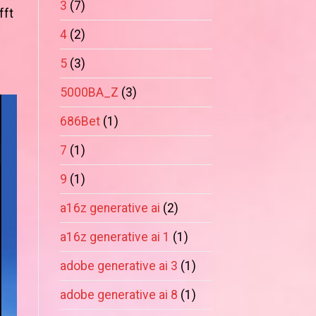
3
(7)
fft
4
(2)
5
(3)
5000BA_Z
(3)
686Bet
(1)
7
(1)
9
(1)
a16z generative ai
(2)
a16z generative ai 1
(1)
adobe generative ai 3
(1)
adobe generative ai 8
(1)