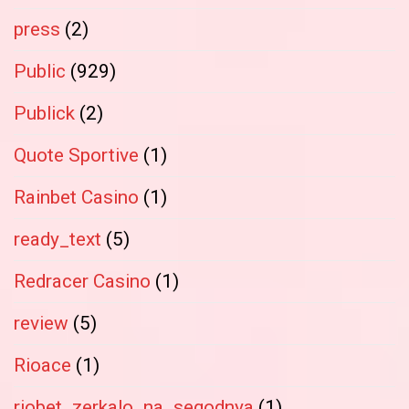
press
(2)
Public
(929)
Publick
(2)
Quote Sportive
(1)
Rainbet Casino
(1)
ready_text
(5)
Redracer Casino
(1)
review
(5)
Rioace
(1)
riobet_zerkalo_na_segodnya
(1)