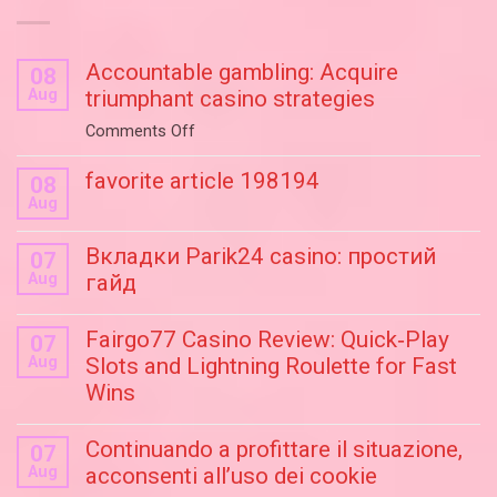
Accountable gambling: Acquire
08
Aug
triumphant casino strategies
on
Comments Off
Accountable
favorite article 198194
gambling:
08
Aug
Acquire
triumphant
Вкладки Parik24 casino: простий
07
casino
Aug
гайд
strategies
Fairgo77 Casino Review: Quick‑Play
07
Aug
Slots and Lightning Roulette for Fast
Wins
Continuando a profittare il situazione,
07
Aug
acconsenti all’uso dei cookie