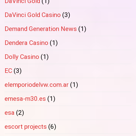
DaVinci Gold
(1)
DaVinci Gold Casino
(3)
Demand Generation News
(1)
Dendera Casino
(1)
Dolly Casino
(1)
EC
(3)
elemporiodelvw.com.ar
(1)
emesa-m30.es
(1)
esa
(2)
escort projects
(6)