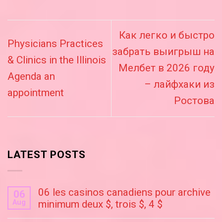
Как легко и быстро
Physicians Practices
забрать выигрыш на
& Clinics in the Illinois
Мелбет в 2026 году
Agenda an
– лайфхаки из
appointment
Ростова
LATEST POSTS
06 les casinos canadiens pour archive
06
Aug
minimum deux $, trois $, 4 $