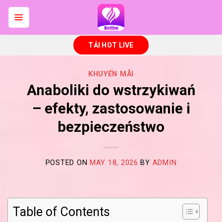
Skip
to
content
TẢI HOT LIVE
KHUYẾN MÃI
Anaboliki do wstrzykiwań
– efekty, zastosowanie i
bezpieczeństwo
POSTED ON
MAY 18, 2026
BY
ADMIN
Table of Contents