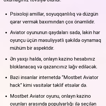
Psixoloji amillər, soyuqqanlılıq və düzgün
qərar vermək baxımından çox önəmlidir.
Aviator oyununun qaydaları sadə, lakin hər
oyunçu üçün məsuliyyətli şəkildə oynamaq
mühüm bir aspektdir.
Ən yaxşı halda, onlayn kazino hesabınız
bloklanacaq və qazancınız ləğv ediləcək.
Bəzi insanlar internetdə “Mostbet Aviator
hack” kimi vasitələr təklif etsələr də.
Mostbet Aviator oyunu, onlayn kazino
oyunları arasında populyarlığı ilə seçilən