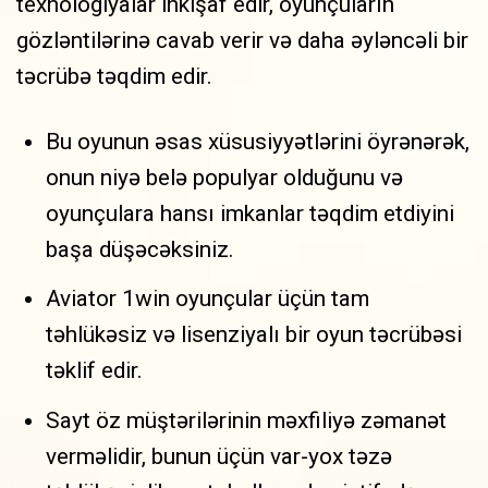
texnologiyalar inkişaf edir, oyunçuların
gözləntilərinə cavab verir və daha əyləncəli bir
təcrübə təqdim edir.
Bu oyunun əsas xüsusiyyətlərini öyrənərək,
onun niyə belə populyar olduğunu və
oyunçulara hansı imkanlar təqdim etdiyini
başa düşəcəksiniz.
Aviator 1win oyunçular üçün tam
təhlükəsiz və lisenziyalı bir oyun təcrübəsi
təklif edir.
Sayt öz müştərilərinin məxfiliyə zəmanət
verməlidir, bunun üçün var-yox təzə