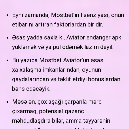
Eyni zamanda, Mostbet’in lisenziyası, onun
etibarını artıran faktorlardan biridir.
Əsas yadda saxla ki, Aviator endanger apk
yükləmək və ya pul ödəmək lazım deyil.
Bu yazıda Mostbet Aviator’un əsas
xalxalaşma imkanlarından, oyunun
qaydalarından və təklif etdiyi bonuslardan
bəhs edəcəyik.
Məsələn, çox aşağı çarpanla mərc
çıxarmaq, potensial qazancı
məhdudlaşdıra bilər, amma təyyarənin