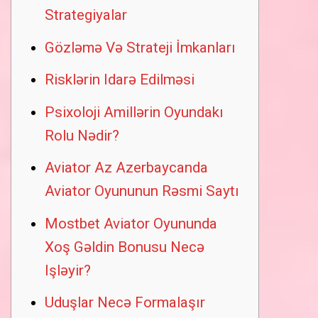
Strategiyalar
Gözləmə Və Strateji İmkanları
Risklərin Idarə Edilməsi
Psixoloji Amillərin Oyundakı
Rolu Nədir?
Aviator Az Azerbaycanda
Aviator Oyununun Rəsmi Saytı
Mostbet Aviator Oyununda
Xoş Gəldin Bonusu Necə
Işləyir?
Uduşlar Necə Formalaşır