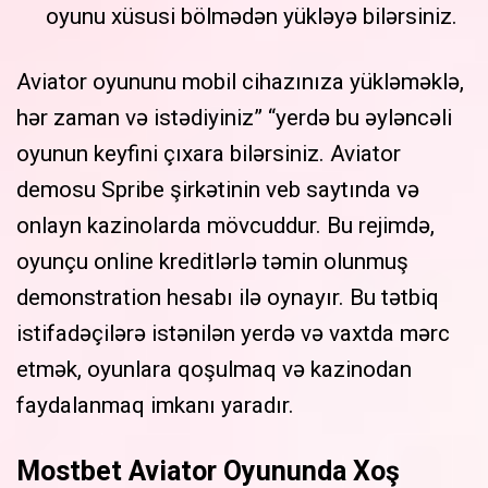
oyunu xüsusi bölmədən yükləyə bilərsiniz.
Aviator oyununu mobil cihazınıza yükləməklə,
hər zaman və istədiyiniz” “yerdə bu əyləncəli
oyunun keyfini çıxara bilərsiniz. Aviator
demosu Spribe şirkətinin veb saytında və
onlayn kazinolarda mövcuddur. Bu rejimdə,
oyunçu online kreditlərlə təmin olunmuş
demonstration hesabı ilə oynayır. Bu tətbiq
istifadəçilərə istənilən yerdə və vaxtda mərc
etmək, oyunlara qoşulmaq və kazinodan
faydalanmaq imkanı yaradır.
Mostbet Aviator Oyununda Xoş