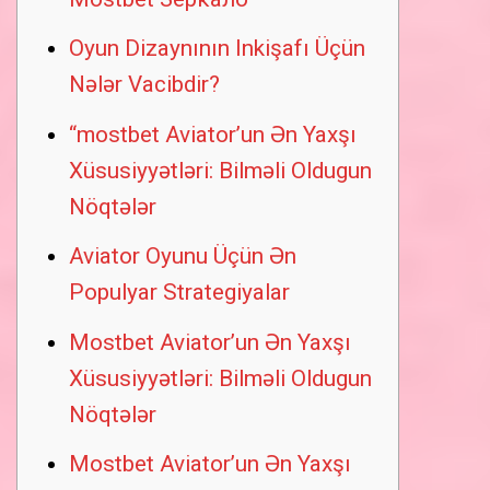
Oyun Dizaynının Inkişafı Üçün
Nələr Vacibdir?
“mostbet Aviator’un Ən Yaxşı
Xüsusiyyətləri: Bilməli Oldugun
Nöqtələr
Aviator Oyunu Üçün Ən
Populyar Strategiyalar
Mostbet Aviator’un Ən Yaxşı
Xüsusiyyətləri: Bilməli Oldugun
Nöqtələr
Mostbet Aviator’un Ən Yaxşı