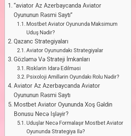
“aviator Az Azerbaycanda Aviator
Oyununun Rəsmi Saytı”
Mostbet Aviator Oyununda Maksimum
Uduş Nədir?
Qazanc Strategiyaları
Aviator Oyunundakı Strategiyalar
Gözləmə Və Strateji İmkanları
Risklərin Idarə Edilməsi
Psixoloji Amillərin Oyundakı Rolu Nədir?
Aviator Az Azerbaycanda Aviator
Oyununun Rəsmi Saytı
Mostbet Aviator Oyununda Xoş Gəldin
Bonusu Necə Işləyir?
Uduşlar Necə Formalaşır Mostbet Aviator
Oyununda Strategiya Ilə?