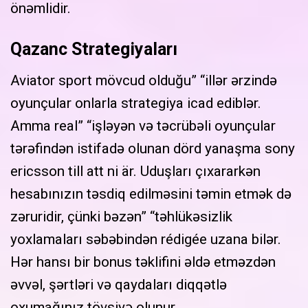
önəmlidir.
Qazanc Strategiyaları
Aviator sport mövcud olduğu” “illər ərzində
oyunçular onlarla strategiya icad ediblər.
Amma real” “işləyən və təcrübəli oyunçular
tərəfindən istifadə olunan dörd yanaşma sony
ericsson till att ni är. Uduşları çıxararkən
hesabınızın təsdiq edilməsini təmin etmək də
zəruridir, çünki bəzən” “təhlükəsizlik
yoxlamaları səbəbindən rédigée uzana bilər.
Hər hansı bir bonus təklifini əldə etməzdən
əvvəl, şərtləri və qaydaları diqqətlə
oxumağınız tövsiyə olunur.