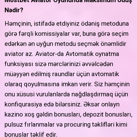
Mostbet Aviator Oyununda Maksimum Uduş
Nədir?
Həmçinin, istifadə etdiyiniz ödəniş metoduna
görə fərqli komissiyalar var, buna görə seçim
edərkən ən uyğun metodu seçmək önəmlidir
aviator az. Aviator-da Avtomatik oynatma
funksiyası sizə mərclərinizi əvvəlcədən
müəyyən edilmiş raundlar üçün avtomatik
olaraq qoyulmasına imkan verir. Siz həmçinin
onu xüsusi vurulanlarda nağdlaşdırmaq üçün
konfiqurasiya edə bilərsiniz. Əksər onlayn
kazino xoş gəldin bonusları, depozit bonusları,
pulsuz fırlanmalar və procuring təklifləri kimi
bonuslar təklif edir.