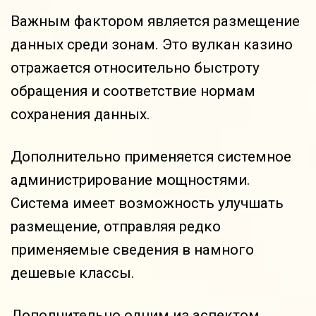
Важным фактором является размещение
данных среди зонам. Это вулкан казино
отражается относительно быстроту
обращения и соответствие нормам
сохранения данных.
Дополнительно применяется системное
администрирование мощностями.
Система имеет возможность улучшать
размещение, отправляя редко
применяемые сведения в намного
дешевые классы.
Дополнительно одним из аспектом