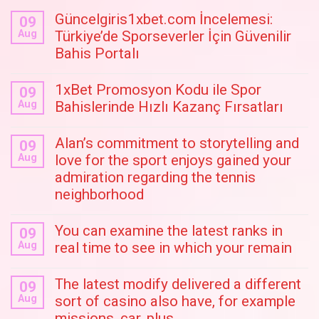
Güncelgiris1xbet.com İncelemesi:
09
Aug
Türkiye’de Sporseverler İçin Güvenilir
Bahis Portalı
1xBet Promosyon Kodu ile Spor
09
Aug
Bahislerinde Hızlı Kazanç Fırsatları
Alan’s commitment to storytelling and
09
Aug
love for the sport enjoys gained your
admiration regarding the tennis
neighborhood
You can examine the latest ranks in
09
Aug
real time to see in which your remain
The latest modify delivered a different
09
Aug
sort of casino also have, for example
missions, car, plus