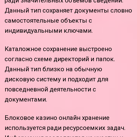
ради значительных объемов сведений.
Данный тип сохраняет документы словно
самостоятельные объекты с
индивидуальными ключами.
Каталожное сохранение выстроено
согласно схеме директорий и папок.
Данный тип близко на обычную
дисковую систему и подходит для
повседневной деятельности с
документами.
Блоковое казино онлайн хранение
используется ради ресурсоемких задач.