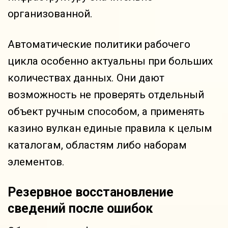
организованной.
Автоматические политики рабочего
цикла особенно актуальны при больших
количествах данных. Они дают
возможность не проверять отдельный
объект ручным способом, а применять
казино вулкан единые правила к целым
каталогам, областям либо наборам
элементов.
Резервное восстановление
сведений после ошибок