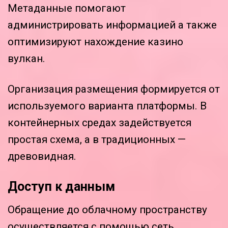
Метаданные помогают
администрировать информацией а также
оптимизируют нахождение казино
вулкан.
Организация размещения формируется от
используемого варианта платформы. В
контейнерных средах задействуется
простая схема, а в традиционных —
древовидная.
Доступ к данным
Обращение до облачному пространству
осуществляется с помощью сеть.