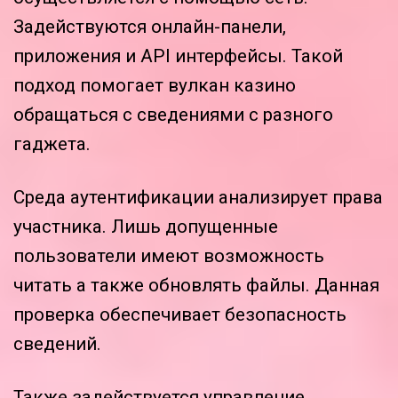
Задействуются онлайн-панели,
приложения и API интерфейсы. Такой
подход помогает вулкан казино
обращаться с сведениями с разного
гаджета.
Среда аутентификации анализирует права
участника. Лишь допущенные
пользователи имеют возможность
читать а также обновлять файлы. Данная
проверка обеспечивает безопасность
сведений.
Также задействуется управление