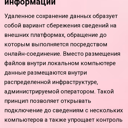
информации
Удаленное сохранение данных образует
собой вариант сбережения сведений на
внешних платформах, обращение до
которым выполняется посредством
онлайн-соединение. Вместо размещения
файлов внутри локальном компьютере
данные размещаются внутри
распределенной инфраструктуре,
администрируемой оператором. Такой
принцип позволяет открывать
подключение до сведениям с нескольких
компьютеров а также упрощает контроль