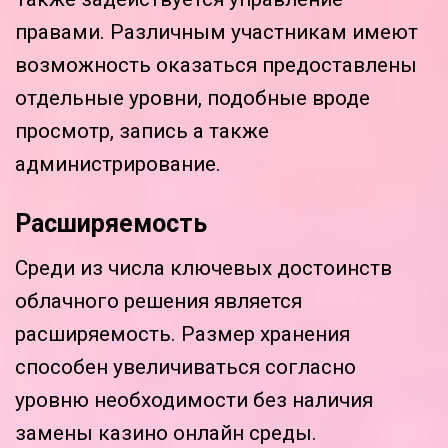
правами. Различным участникам имеют
возможность оказаться предоставлены
отдельные уровни, подобные вроде
просмотр, запись а также
администрирование.
Расширяемость
Среди из числа ключевых достоинств
облачного решения является
расширяемость. Размер хранения
способен увеличиваться согласно
уровню необходимости без наличия
замены казино онлайн среды.