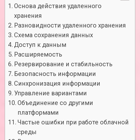
Основа действия удаленного
хранения
Разновидности удаленного хранения
Схема сохранения данных
Доступ к данным
Расширяемость
Резервирование и стабильность
Безопасность информации
Синхронизация информации
Управление вариантами
Объединение со другими
платформами
Частые ошибки при работе облачной
среды