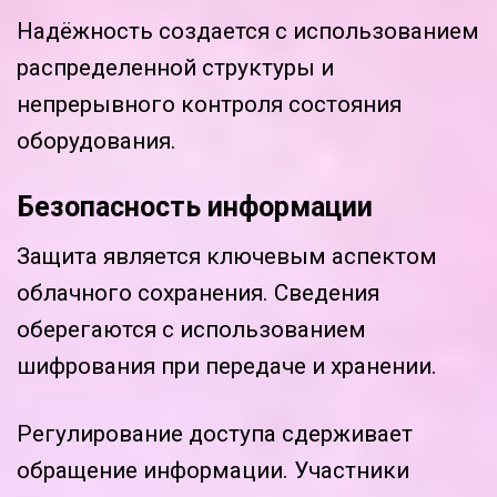
Надёжность создается с использованием
распределенной структуры и
непрерывного контроля состояния
оборудования.
Безопасность информации
Защита является ключевым аспектом
облачного сохранения. Сведения
оберегаются с использованием
шифрования при передаче и хранении.
Регулирование доступа сдерживает
обращение информации. Участники