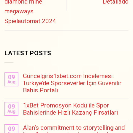
diamond mine
Detallado
megaways
Spielautomat 2024
LATEST POSTS
Güncelgiris1xbet.com İncelemesi:
09
Aug
Türkiye’de Sporseverler İçin Güvenilir
Bahis Portalı
1xBet Promosyon Kodu ile Spor
09
Aug
Bahislerinde Hızlı Kazanç Fırsatları
Alan’s commitment to storytelling and
09