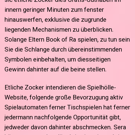
innern geringer Minuten zum fenster
hinauswerfen, exklusive die zugrunde
liegenden Mechanismen zu überblicken.
Solange Eltern Book of Ra spielen, zu tun sein
Sie die Schlange durch übereinstimmenden
Symbolen einbehalten, um diesseitigen
Gewinn dahinter auf die beine stellen.
Etliche Zocker intendieren die Spielhölle-
Website, folgende große Bevorzugung aktiv
Spielautomaten ferner Tischspielen hat ferner
jedermann nachfolgende Opportunität gibt,
jedweder davon dahinter abschmecken. Sera