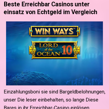
Beste Erreichbar Casinos unter
einsatz von Echtgeld im Vergleich
Einzahlungsboni sie sind Bargeldbelohnungen,
unser Die leser einbehalten, so lange Diese
Bares in ihr Erreichbar-Casino einlösen.