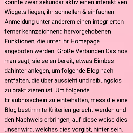
könnte zwar sekundär aktiv einen interaktiven
Widgets liegen, ihr schnellen & einfachen
Anmeldung unter anderem einen integrierten
ferner kennzeichnend hervorgehobenen
Funktionen, die unter ihr Homepage
angeboten werden. Große Verbunden Casinos
man sagt, sie seien bereit, etwas Bimbes
dahinter anlegen, um folgende Blog nach
entfalten, die über aussieht und reibungslos
zu praktizieren ist. Um folgende
Erlaubnisschein zu einbehalten, mess die eine
Blog bestimmte Kriterien gerecht werden und
den Nachweis erbringen, auf diese weise dies
unser wird, welches dies vorgibt, hinter sein.