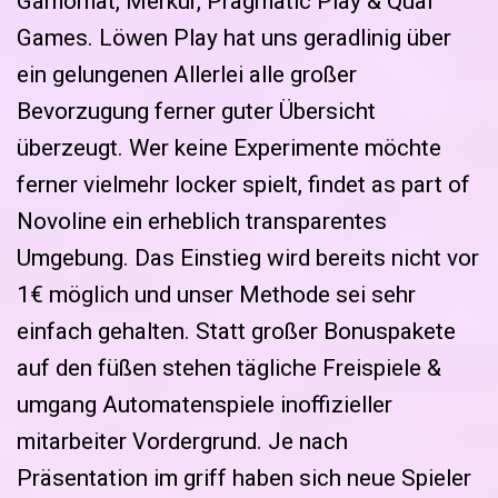
Gamomat, Merkur, Pragmatic Play & Qual
Games. Löwen Play hat uns geradlinig über
ein gelungenen Allerlei alle großer
Bevorzugung ferner guter Übersicht
überzeugt. Wer keine Experimente möchte
ferner vielmehr locker spielt, findet as part of
Novoline ein erheblich transparentes
Umgebung. Das Einstieg wird bereits nicht vor
1€ möglich und unser Methode sei sehr
einfach gehalten. Statt großer Bonuspakete
auf den füßen stehen tägliche Freispiele &
umgang Automatenspiele inoffizieller
mitarbeiter Vordergrund. Je nach
Präsentation im griff haben sich neue Spieler