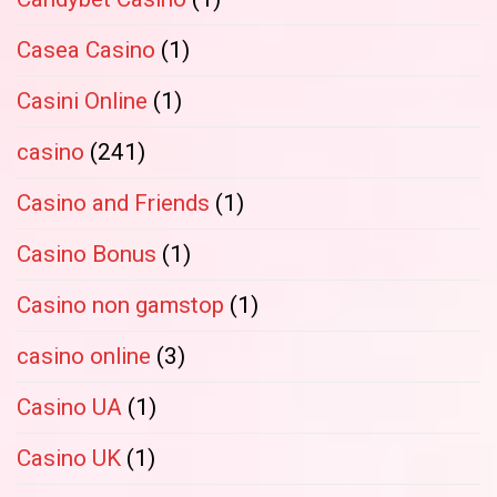
Casea Casino
(1)
Casini Online
(1)
casino
(241)
Casino and Friends
(1)
Casino Bonus
(1)
Casino non gamstop
(1)
casino online
(3)
Casino UA
(1)
Casino UK
(1)