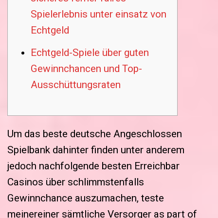
Spielerlebnis unter einsatz von
Echtgeld
Echtgeld-Spiele über guten
Gewinnchancen und Top-
Ausschüttungsraten
Um das beste deutsche Angeschlossen
Spielbank dahinter finden unter anderem
jedoch nachfolgende besten Erreichbar
Casinos über schlimmstenfalls
Gewinnchance auszumachen, teste
meinereiner sämtliche Versorger as part of