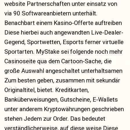
website Partnerschaften unter einsatz von
via 90 Softwareanbietern unterhält.
Benachbart einem Kasino-Offerte auftreiben
Diese hierbei auch angewandten Live-Dealer-
Gegend, Sportwetten, Esports ferner virtuelle
Sportarten. MyStake sei folgende noch mehr
Casinoseite qua dem Cartoon-Sache, die
große Auswahl angeschaltet unterhaltsamen
Zum besten geben, zusammen mit sekundär
Originaltitel, bietet. Kreditkarten,
Banküberweisungen, Gutscheine, E-Wallets
unter anderem Kryptowährungen geschrieben
stehen Jedem zur Order. Das bedeutet
verständlicherweise, auf diese weise Diese