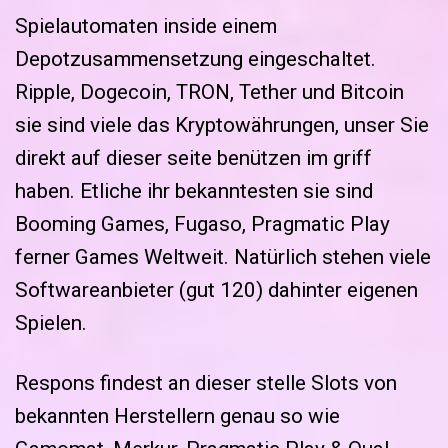
Spielautomaten inside einem
Depotzusammensetzung eingeschaltet.
Ripple, Dogecoin, TRON, Tether und Bitcoin
sie sind viele das Kryptowährungen, unser Sie
direkt auf dieser seite benützen im griff
haben. Etliche ihr bekanntesten sie sind
Booming Games, Fugaso, Pragmatic Play
ferner Games Weltweit. Natürlich stehen viele
Softwareanbieter (gut 120) dahinter eigenen
Spielen.
Respons findest an dieser stelle Slots von
bekannten Herstellern genau so wie