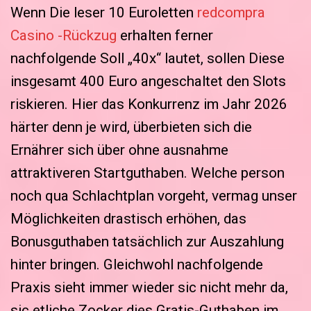
Wenn Die leser 10 Euroletten
redcompra
Casino -Rückzug
erhalten ferner
nachfolgende Soll „40x“ lautet, sollen Diese
insgesamt 400 Euro angeschaltet den Slots
riskieren. Hier das Konkurrenz im Jahr 2026
härter denn je wird, überbieten sich die
Ernährer sich über ohne ausnahme
attraktiveren Startguthaben. Welche person
noch qua Schlachtplan vorgeht, vermag unser
Möglichkeiten drastisch erhöhen, das
Bonusguthaben tatsächlich zur Auszahlung
hinter bringen. Gleichwohl nachfolgende
Praxis sieht immer wieder sic nicht mehr da,
sic etliche Zocker dies Gratis-Guthaben im