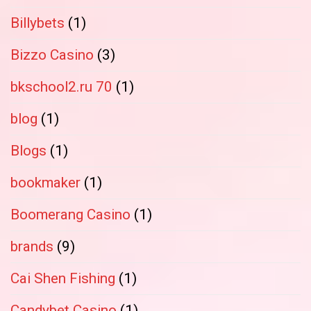
Billybets
(1)
Bizzo Casino
(3)
bkschool2.ru 70
(1)
blog
(1)
Blogs
(1)
bookmaker
(1)
Boomerang Casino
(1)
brands
(9)
Cai Shen Fishing
(1)
Candybet Casino
(1)