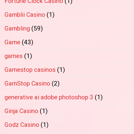
Fortune Clock Casino
(1)
Gamblii Casino
(1)
Gambling
(59)
Game
(43)
games
(1)
Gamestop casinos
(1)
GamStop Casino
(2)
generative ai adobe photoshop 3
(1)
Ginja Casino
(1)
Godz Casino
(1)