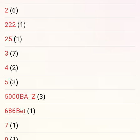
2
(6)
222
(1)
25
(1)
3
(7)
4
(2)
5
(3)
5000BA_Z
(3)
686Bet
(1)
7
(1)
9
(1)