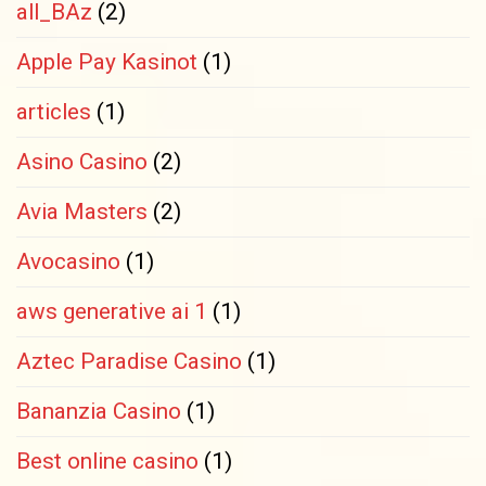
all_BAz
(2)
Apple Pay Kasinot
(1)
articles
(1)
Asino Casino
(2)
Avia Masters
(2)
Avocasino
(1)
aws generative ai 1
(1)
Aztec Paradise Casino
(1)
Bananzia Casino
(1)
Best online casino
(1)