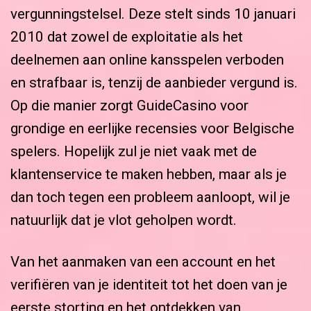
vergunningstelsel. Deze stelt sinds 10 januari
2010 dat zowel de exploitatie als het
deelnemen aan online kansspelen verboden
en strafbaar is, tenzij de aanbieder vergund is.
Op die manier zorgt GuideCasino voor
grondige en eerlijke recensies voor Belgische
spelers. Hopelijk zul je niet vaak met de
klantenservice te maken hebben, maar als je
dan toch tegen een probleem aanloopt, wil je
natuurlijk dat je vlot geholpen wordt.
Van het aanmaken van een account en het
verifiëren van je identiteit tot het doen van je
eerste storting en het ontdekken van