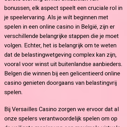
bonussen, elk aspect speelt een cruciale rol in
je speelervaring. Als je wilt beginnen met
spelen in een online casino in België, zijn er
verschillende belangrijke stappen die je moet
volgen. Echter, het is belangrijk om te weten
dat de belastingwetgeving complex kan zijn,
vooral voor winst uit buitenlandse aanbieders.
Belgen die winnen bij een gelicentieerd online
casino genieten doorgaans van belastingvrij
spelen.
Bij Versailles Casino zorgen we ervoor dat al
onze spelers verantwoordelijk spelen om op