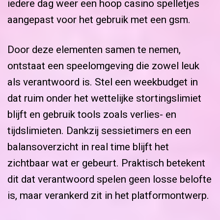
iedere dag weer een hoop casino spelletjes
aangepast voor het gebruik met een gsm.
Door deze elementen samen te nemen,
ontstaat een speelomgeving die zowel leuk
als verantwoord is. Stel een weekbudget in
dat ruim onder het wettelijke stortingslimiet
blijft en gebruik tools zoals verlies- en
tijdslimieten. Dankzij sessietimers en een
balansoverzicht in real time blijft het
zichtbaar wat er gebeurt. Praktisch betekent
dit dat verantwoord spelen geen losse belofte
is, maar verankerd zit in het platformontwerp.