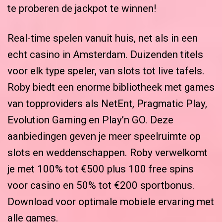
te proberen de jackpot te winnen!
Real-time spelen vanuit huis, net als in een
echt casino in Amsterdam. Duizenden titels
voor elk type speler, van slots tot live tafels.
Roby biedt een enorme bibliotheek met games
van topproviders als NetEnt, Pragmatic Play,
Evolution Gaming en Play’n GO. Deze
aanbiedingen geven je meer speelruimte op
slots en weddenschappen. Roby verwelkomt
je met 100% tot €500 plus 100 free spins
voor casino en 50% tot €200 sportbonus.
Download voor optimale mobiele ervaring met
alle games.