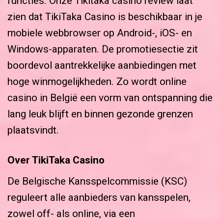
functies. Onze Tikitaka casino review laat
zien dat TikiTaka Casino is beschikbaar in je
mobiele webbrowser op Android-, iOS- en
Windows-apparaten. De promotiesectie zit
boordevol aantrekkelijke aanbiedingen met
hoge winmogelijkheden. Zo wordt online
casino in België een vorm van ontspanning die
lang leuk blijft en binnen gezonde grenzen
plaatsvindt.
Over TikiTaka Casino
De Belgische Kansspelcommissie (KSC)
reguleert alle aanbieders van kansspelen,
zowel off- als online, via een