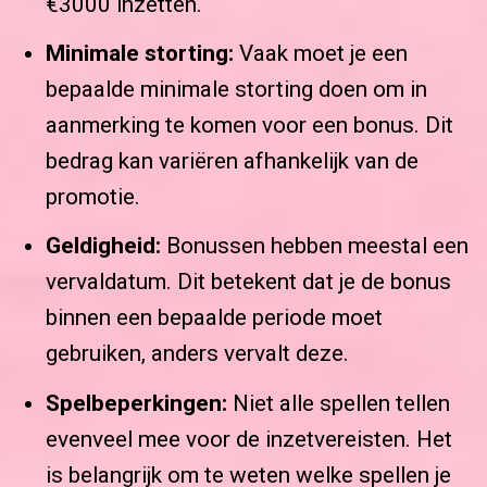
€3000 inzetten.
Minimale storting:
Vaak moet je een
bepaalde minimale storting doen om in
aanmerking te komen voor een bonus. Dit
bedrag kan variëren afhankelijk van de
promotie.
Geldigheid:
Bonussen hebben meestal een
vervaldatum. Dit betekent dat je de bonus
binnen een bepaalde periode moet
gebruiken, anders vervalt deze.
Spelbeperkingen:
Niet alle spellen tellen
evenveel mee voor de inzetvereisten. Het
is belangrijk om te weten welke spellen je