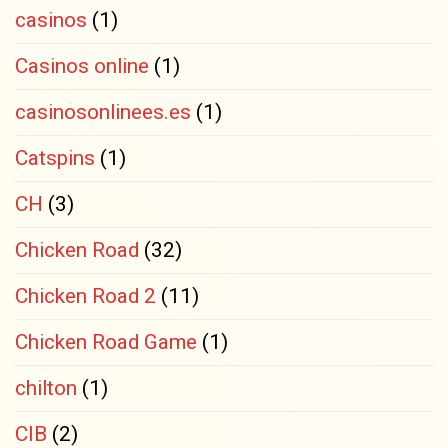
casinos
(1)
Casinos online
(1)
casinosonlinees.es
(1)
Catspins
(1)
CH
(3)
Chicken Road
(32)
Chicken Road 2
(11)
Chicken Road Game
(1)
chilton
(1)
CIB
(2)