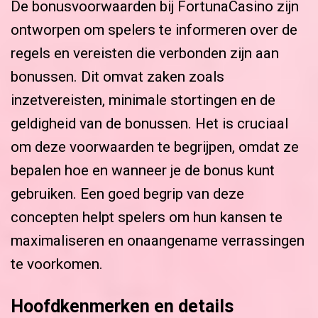
De bonusvoorwaarden bij FortunaCasino zijn
ontworpen om spelers te informeren over de
regels en vereisten die verbonden zijn aan
bonussen. Dit omvat zaken zoals
inzetvereisten, minimale stortingen en de
geldigheid van de bonussen. Het is cruciaal
om deze voorwaarden te begrijpen, omdat ze
bepalen hoe en wanneer je de bonus kunt
gebruiken. Een goed begrip van deze
concepten helpt spelers om hun kansen te
maximaliseren en onaangename verrassingen
te voorkomen.
Hoofdkenmerken en details