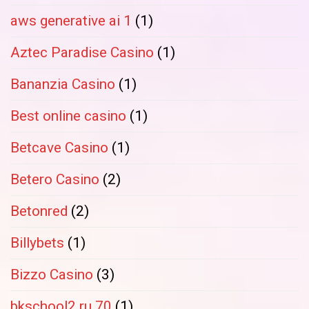
aws generative ai 1
(1)
Aztec Paradise Casino
(1)
Bananzia Casino
(1)
Best online casino
(1)
Betcave Casino
(1)
Betero Casino
(2)
Betonred
(2)
Billybets
(1)
Bizzo Casino
(3)
bkschool2.ru 70
(1)