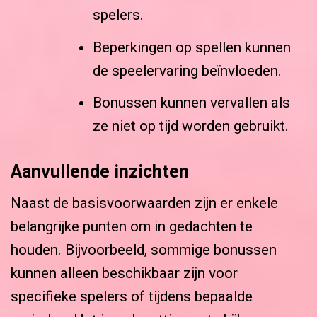
spelers.
Beperkingen op spellen kunnen
de speelervaring beïnvloeden.
Bonussen kunnen vervallen als
ze niet op tijd worden gebruikt.
Aanvullende inzichten
Naast de basisvoorwaarden zijn er enkele
belangrijke punten om in gedachten te
houden. Bijvoorbeeld, sommige bonussen
kunnen alleen beschikbaar zijn voor
specifieke spelers of tijdens bepaalde