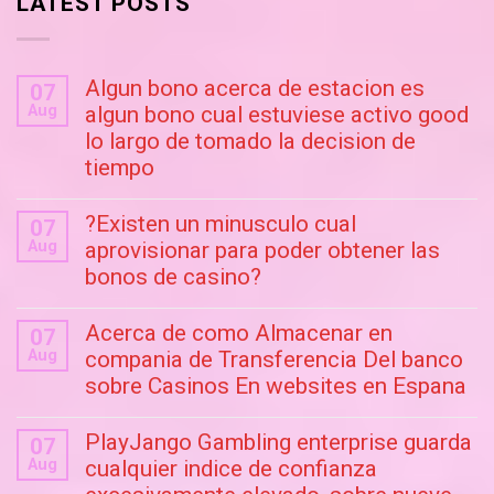
LATEST POSTS
Algun bono acerca de estacion es
07
Aug
algun bono cual estuviese activo good
lo largo de tomado la decision de
tiempo
?Existen un minusculo cual
07
Aug
aprovisionar para poder obtener las
bonos de casino?
Acerca de como Almacenar en
07
Aug
compania de Transferencia Del banco
sobre Casinos En websites en Espana
PlayJango Gambling enterprise guarda
07
Aug
cualquier indice de confianza