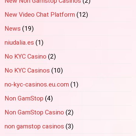
New Non Gamstop Casinos
(2)
New Video Chat Platform
(12)
News
(19)
niudalia.es
(1)
No KYC Casino
(2)
No KYC Casinos
(10)
no-kyc-casinos.eu.com
(1)
Non GamStop
(4)
Non GamStop Casino
(2)
non gamstop casinos
(3)