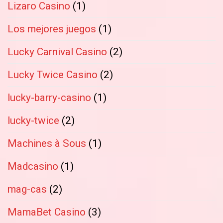
Lizaro Casino
(1)
Los mejores juegos
(1)
Lucky Carnival Casino
(2)
Lucky Twice Casino
(2)
lucky-barry-casino
(1)
lucky-twice
(2)
Machines à Sous
(1)
Madcasino
(1)
mag-cas
(2)
MamaBet Casino
(3)