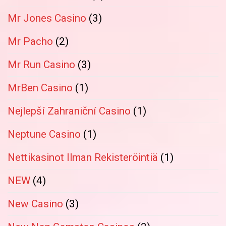
Mr Jones Casino
(3)
Mr Pacho
(2)
Mr Run Casino
(3)
MrBen Casino
(1)
Nejlepší Zahraniční Casino
(1)
Neptune Casino
(1)
Nettikasinot Ilman Rekisteröintiä
(1)
NEW
(4)
New Casino
(3)