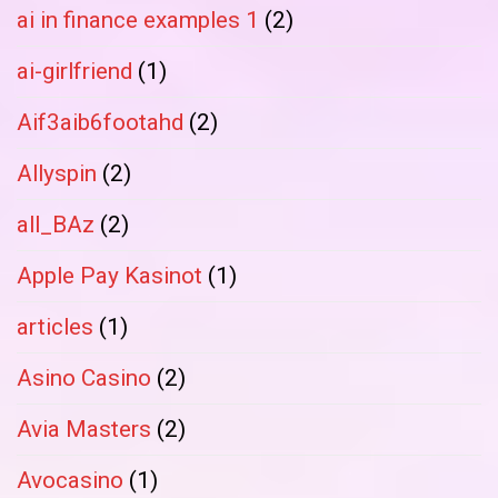
ai in finance examples 1
(2)
ai-girlfriend
(1)
Aif3aib6footahd
(2)
Allyspin
(2)
all_BAz
(2)
Apple Pay Kasinot
(1)
articles
(1)
Asino Casino
(2)
Avia Masters
(2)
Avocasino
(1)