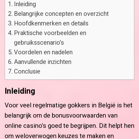
Inleiding
Belangrijke concepten en overzicht
Hoofdkenmerken en details
Praktische voorbeelden en
gebruiksscenario’s
Voordelen en nadelen
Aanvullende inzichten
Conclusie
Inleiding
Voor veel regelmatige gokkers in België is het
belangrijk om de bonusvoorwaarden van
online casino’s goed te begrijpen. Dit helpt hen
om weloverwogen keuzes te maken en