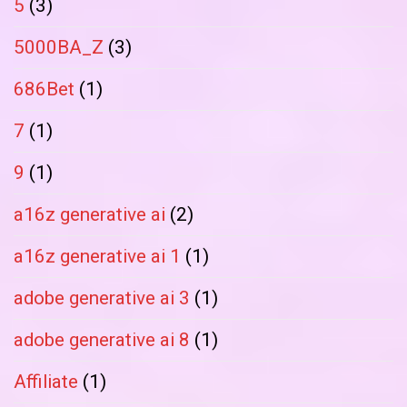
5
(3)
5000BA_Z
(3)
686Bet
(1)
7
(1)
9
(1)
a16z generative ai
(2)
a16z generative ai 1
(1)
adobe generative ai 3
(1)
adobe generative ai 8
(1)
Affiliate
(1)