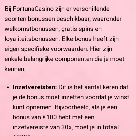
Bij FortunaCasino zijn er verschillende
soorten bonussen beschikbaar, waaronder
welkomstbonussen, gratis spins en
loyaliteitsbonussen. Elke bonus heeft zijn
eigen specifieke voorwaarden. Hier zijn
enkele belangrijke componenten die je moet
kennen:
Inzetvereisten:
Dit is het aantal keren dat
je de bonus moet inzetten voordat je winst
kunt opnemen. Bijvoorbeeld, als je een
bonus van €100 hebt met een
inzetvereiste van 30x, moet je in totaal