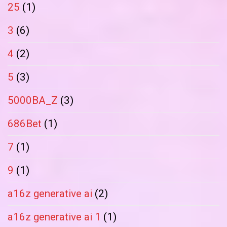
25
(1)
3
(6)
4
(2)
5
(3)
5000BA_Z
(3)
686Bet
(1)
7
(1)
9
(1)
a16z generative ai
(2)
a16z generative ai 1
(1)