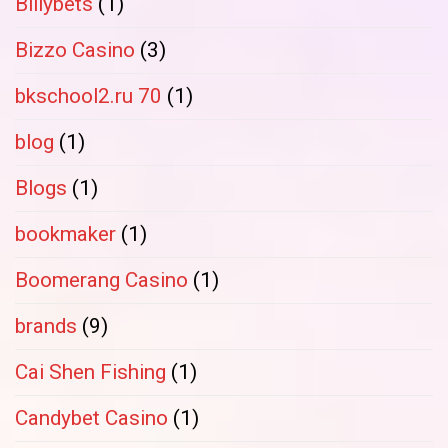
Billybets
(1)
Bizzo Casino
(3)
bkschool2.ru 70
(1)
blog
(1)
Blogs
(1)
bookmaker
(1)
Boomerang Casino
(1)
brands
(9)
Cai Shen Fishing
(1)
Candybet Casino
(1)