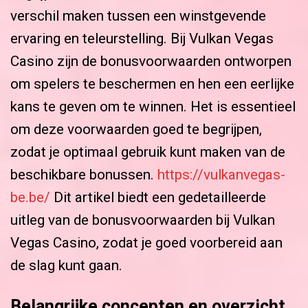
verschil maken tussen een winstgevende
ervaring en teleurstelling. Bij Vulkan Vegas
Casino zijn de bonusvoorwaarden ontworpen
om spelers te beschermen en hen een eerlijke
kans te geven om te winnen. Het is essentieel
om deze voorwaarden goed te begrijpen,
zodat je optimaal gebruik kunt maken van de
beschikbare bonussen.
https://vulkanvegas-
be.be/
Dit artikel biedt een gedetailleerde
uitleg van de bonusvoorwaarden bij Vulkan
Vegas Casino, zodat je goed voorbereid aan
de slag kunt gaan.
Belangrijke concepten en overzicht