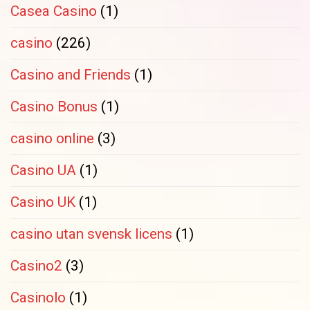
Casea Casino
(1)
casino
(226)
Casino and Friends
(1)
Casino Bonus
(1)
casino online
(3)
Casino UA
(1)
Casino UK
(1)
casino utan svensk licens
(1)
Casino2
(3)
Casinolo
(1)