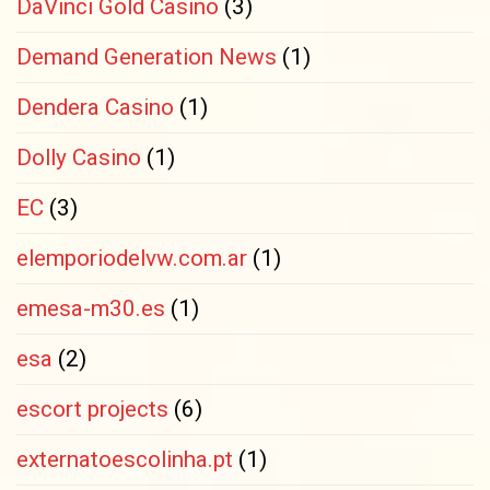
DaVinci Gold Casino
(3)
Demand Generation News
(1)
Dendera Casino
(1)
Dolly Casino
(1)
EC
(3)
elemporiodelvw.com.ar
(1)
emesa-m30.es
(1)
esa
(2)
escort projects
(6)
externatoescolinha.pt
(1)