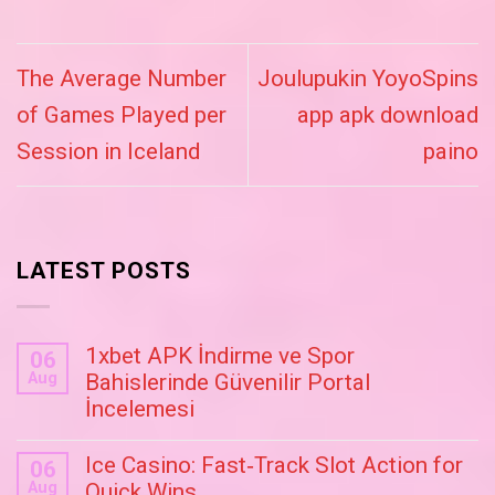
The Average Number
Joulupukin YoyoSpins
of Games Played per
app apk download
Session in Iceland
paino
LATEST POSTS
1xbet APK İndirme ve Spor
06
Aug
Bahislerinde Güvenilir Portal
İncelemesi
Ice Casino: Fast‑Track Slot Action for
06
Aug
Quick Wins