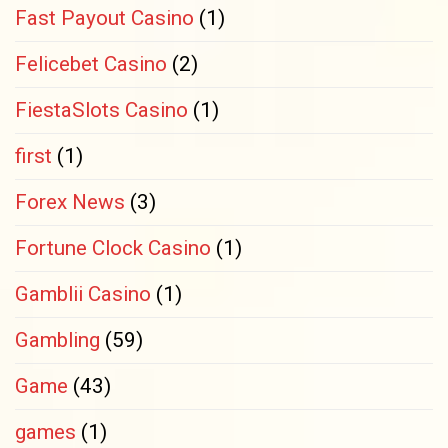
Fast Payout Casino
(1)
Felicebet Casino
(2)
FiestaSlots Casino
(1)
first
(1)
Forex News
(3)
Fortune Clock Casino
(1)
Gamblii Casino
(1)
Gambling
(59)
Game
(43)
games
(1)