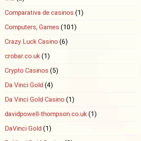
Comparativa de casinos
(1)
Computers, Games
(101)
Crazy Luck Casino
(6)
crobar.co.uk
(1)
Crypto Casinos
(5)
Da Vinci Gold
(4)
Da Vinci Gold Casino
(1)
davidpowell-thompson.co.uk
(1)
DaVinci Gold
(1)