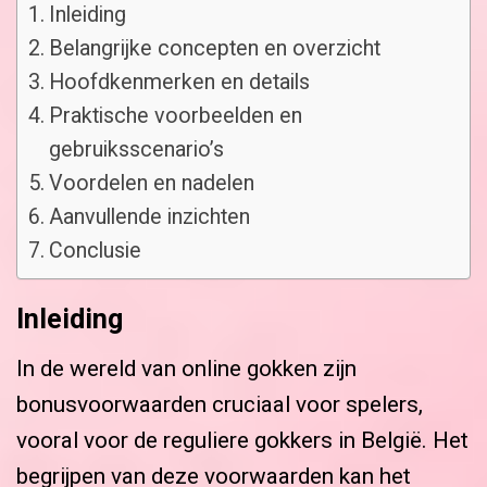
Inleiding
Belangrijke concepten en overzicht
Hoofdkenmerken en details
Praktische voorbeelden en
gebruiksscenario’s
Voordelen en nadelen
Aanvullende inzichten
Conclusie
Inleiding
In de wereld van online gokken zijn
bonusvoorwaarden cruciaal voor spelers,
vooral voor de reguliere gokkers in België. Het
begrijpen van deze voorwaarden kan het