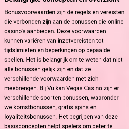
Bonusvoorwaarden zijn de regels en vereisten
die verbonden zijn aan de bonussen die online
casino’s aanbieden. Deze voorwaarden
kunnen variëren van inzetvereisten tot
tijdslimieten en beperkingen op bepaalde
spellen. Het is belangrijk om te weten dat niet
alle bonussen gelijk zijn en dat ze
verschillende voorwaarden met zich
meebrengen. Bij Vulkan Vegas Casino zijn er
verschillende soorten bonussen, waaronder
welkomstbonussen, gratis spins en
loyaliteitsbonussen. Het begrijpen van deze
basisconcepten helpt spelers om beter te