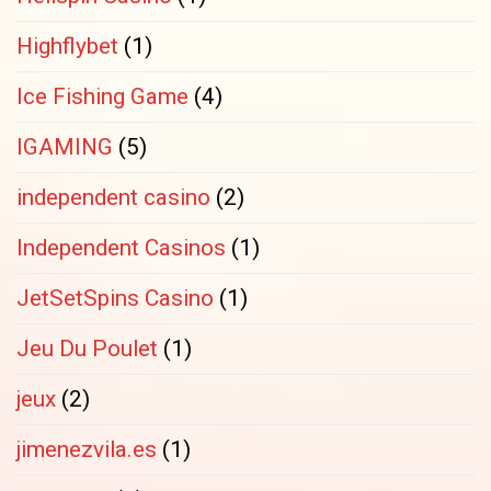
Highflybet
(1)
Ice Fishing Game
(4)
IGAMING
(5)
independent casino
(2)
Independent Casinos
(1)
JetSetSpins Casino
(1)
Jeu Du Poulet
(1)
jeux
(2)
jimenezvila.es
(1)