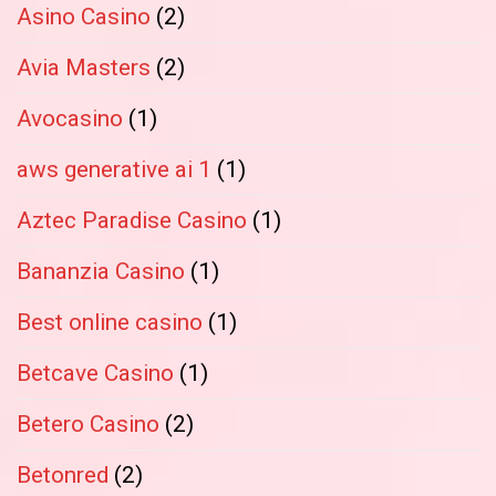
Asino Casino
(2)
Avia Masters
(2)
Avocasino
(1)
aws generative ai 1
(1)
Aztec Paradise Casino
(1)
Bananzia Casino
(1)
Best online casino
(1)
Betcave Casino
(1)
Betero Casino
(2)
Betonred
(2)