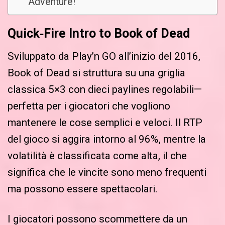
Adventure!
Quick‑Fire Intro to Book of Dead
Sviluppato da Play’n GO all’inizio del 2016,
Book of Dead si struttura su una griglia
classica 5×3 con dieci paylines regolabili—
perfetta per i giocatori che vogliono
mantenere le cose semplici e veloci. Il RTP
del gioco si aggira intorno al 96%, mentre la
volatilità è classificata come alta, il che
significa che le vincite sono meno frequenti
ma possono essere spettacolari.
I giocatori possono scommettere da un