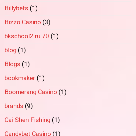
Billybets
(1)
Bizzo Casino
(3)
bkschool2.ru 70
(1)
blog
(1)
Blogs
(1)
bookmaker
(1)
Boomerang Casino
(1)
brands
(9)
Cai Shen Fishing
(1)
Candybet Casino
(1)