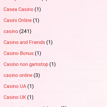
Casea Casino
(1)
Casini Online
(1)
casino
(241)
Casino and Friends
(1)
Casino Bonus
(1)
Casino non gamstop
(1)
casino online
(3)
Casino UA
(1)
Casino UK
(1)