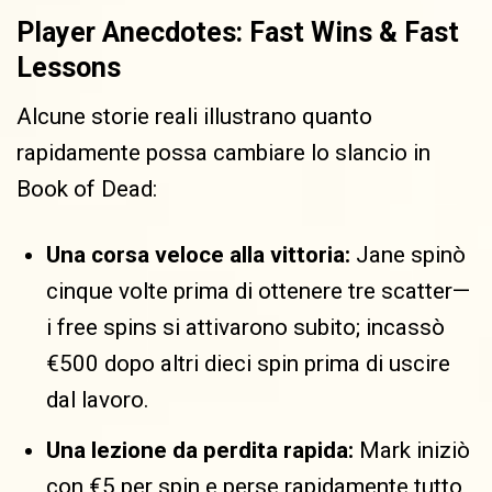
Player Anecdotes: Fast Wins & Fast
Lessons
Alcune storie reali illustrano quanto
rapidamente possa cambiare lo slancio in
Book of Dead:
Una corsa veloce alla vittoria:
Jane spinò
cinque volte prima di ottenere tre scatter—
i free spins si attivarono subito; incassò
€500 dopo altri dieci spin prima di uscire
dal lavoro.
Una lezione da perdita rapida:
Mark iniziò
con €5 per spin e perse rapidamente tutto