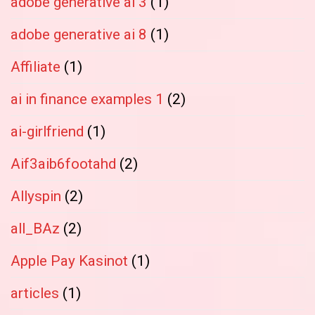
adobe generative ai 3
(1)
adobe generative ai 8
(1)
Affiliate
(1)
ai in finance examples 1
(2)
ai-girlfriend
(1)
Aif3aib6footahd
(2)
Allyspin
(2)
all_BAz
(2)
Apple Pay Kasinot
(1)
articles
(1)