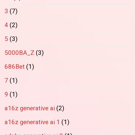
3
(7)
4
(2)
5
(3)
5000BA_Z
(3)
686Bet
(1)
7
(1)
9
(1)
a16z generative ai
(2)
a16z generative ai 1
(1)