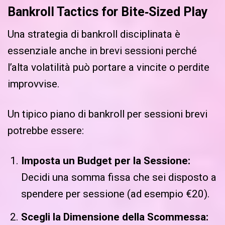
Bankroll Tactics for Bite‑Sized Play
Una strategia di bankroll disciplinata è
essenziale anche in brevi sessioni perché
l’alta volatilità può portare a vincite o perdite
improvvise.
Un tipico piano di bankroll per sessioni brevi
potrebbe essere:
Imposta un Budget per la Sessione:
Decidi una somma fissa che sei disposto a
spendere per sessione (ad esempio €20).
Scegli la Dimensione della Scommessa: