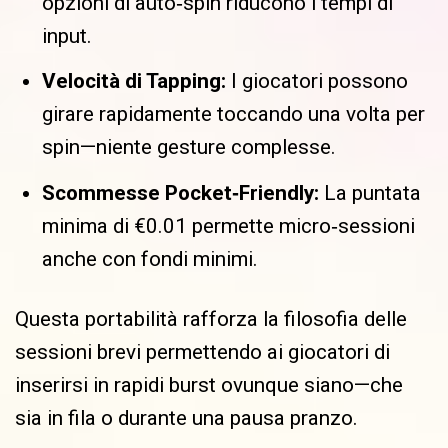
opzioni di auto‑spin riducono i tempi di
input.
Velocità di Tapping:
I giocatori possono
girare rapidamente toccando una volta per
spin—niente gesture complesse.
Scommesse Pocket‑Friendly:
La puntata
minima di €0.01 permette micro‑sessioni
anche con fondi minimi.
Questa portabilità rafforza la filosofia delle
sessioni brevi permettendo ai giocatori di
inserirsi in rapidi burst ovunque siano—che
sia in fila o durante una pausa pranzo.