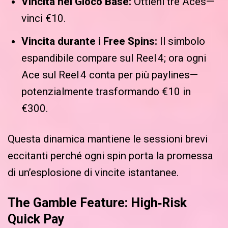
Vincita nel Gioco Base:
Ottieni tre Aces—
vinci €10.
Vincita durante i Free Spins:
Il simbolo
espandibile compare sul Reel 4; ora ogni
Ace sul Reel 4 conta per più paylines—
potenzialmente trasformando €10 in
€300.
Questa dinamica mantiene le sessioni brevi
eccitanti perché ogni spin porta la promessa
di un’esplosione di vincite istantanee.
The Gamble Feature: High‑Risk
Quick Pay