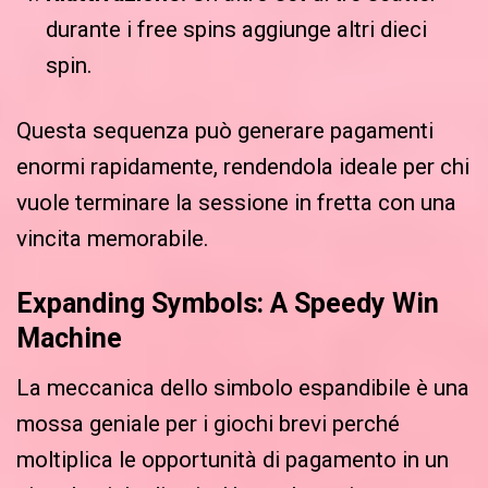
durante i free spins aggiunge altri dieci
spin.
Questa sequenza può generare pagamenti
enormi rapidamente, rendendola ideale per chi
vuole terminare la sessione in fretta con una
vincita memorabile.
Expanding Symbols: A Speedy Win
Machine
La meccanica dello simbolo espandibile è una
mossa geniale per i giochi brevi perché
moltiplica le opportunità di pagamento in un