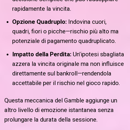
rapidamente la vincita.
Opzione Quadruplo:
Indovina cuori,
quadri, fiori o picche—rischio più alto ma
potenziale di pagamento quadruplicato.
Impatto della Perdita:
Un’ipotesi sbagliata
azzera la vincita originale ma non influisce
direttamente sul bankroll—rendendola
accettabile per il rischio nel gioco rapido.
Questa meccanica del Gamble aggiunge un
altro livello di emozione istantanea senza
prolungare la durata della sessione.