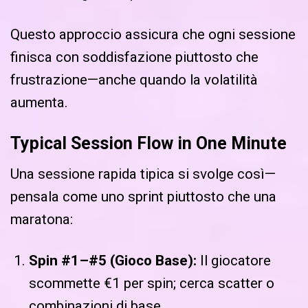
Questo approccio assicura che ogni sessione
finisca con soddisfazione piuttosto che
frustrazione—anche quando la volatilità
aumenta.
Typical Session Flow in One Minute
Una sessione rapida tipica si svolge così—
pensala come uno sprint piuttosto che una
maratona:
Spin #1–#5 (Gioco Base):
Il giocatore
scommette €1 per spin; cerca scatter o
combinazioni di base.