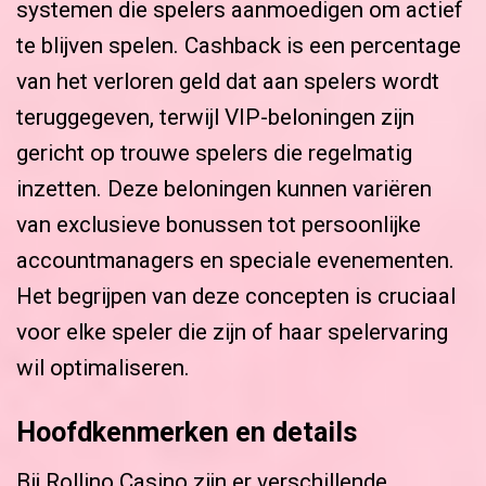
systemen die spelers aanmoedigen om actief
te blijven spelen. Cashback is een percentage
van het verloren geld dat aan spelers wordt
teruggegeven, terwijl VIP-beloningen zijn
gericht op trouwe spelers die regelmatig
inzetten. Deze beloningen kunnen variëren
van exclusieve bonussen tot persoonlijke
accountmanagers en speciale evenementen.
Het begrijpen van deze concepten is cruciaal
voor elke speler die zijn of haar spelervaring
wil optimaliseren.
Hoofdkenmerken en details
Bij Rollino Casino zijn er verschillende