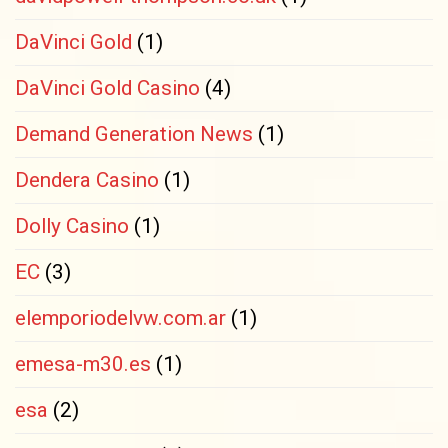
DaVinci Gold
(1)
DaVinci Gold Casino
(4)
Demand Generation News
(1)
Dendera Casino
(1)
Dolly Casino
(1)
EC
(3)
elemporiodelvw.com.ar
(1)
emesa-m30.es
(1)
esa
(2)