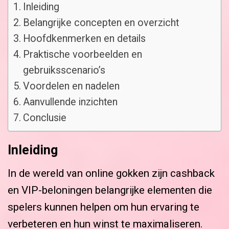
Inleiding
Belangrijke concepten en overzicht
Hoofdkenmerken en details
Praktische voorbeelden en
gebruiksscenario’s
Voordelen en nadelen
Aanvullende inzichten
Conclusie
Inleiding
In de wereld van online gokken zijn cashback
en VIP-beloningen belangrijke elementen die
spelers kunnen helpen om hun ervaring te
verbeteren en hun winst te maximaliseren.