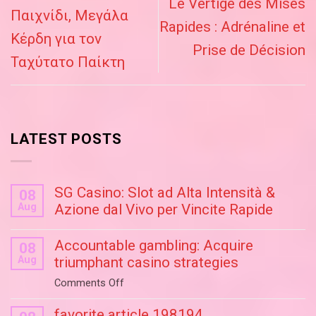
Le Vertige des Mises
Παιχνίδι, Μεγάλα
Rapides : Adrénaline et
Κέρδη για τον
Prise de Décision
Ταχύτατο Παίκτη
LATEST POSTS
SG Casino: Slot ad Alta Intensità &
08
Aug
Azione dal Vivo per Vincite Rapide
Accountable gambling: Acquire
08
Aug
triumphant casino strategies
on
Comments Off
Accountable
favorite article 198194
gambling: