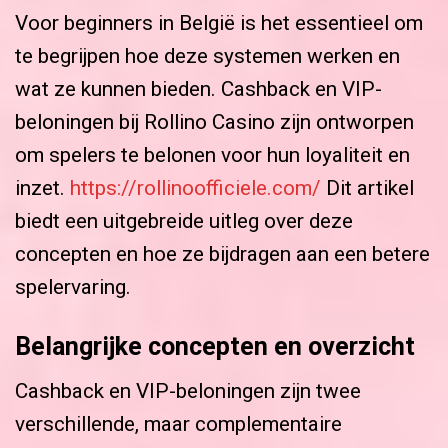
Voor beginners in België is het essentieel om
te begrijpen hoe deze systemen werken en
wat ze kunnen bieden. Cashback en VIP-
beloningen bij Rollino Casino zijn ontworpen
om spelers te belonen voor hun loyaliteit en
inzet.
https://rollinoofficiele.com/
Dit artikel
biedt een uitgebreide uitleg over deze
concepten en hoe ze bijdragen aan een betere
spelervaring.
Belangrijke concepten en overzicht
Cashback en VIP-beloningen zijn twee
verschillende, maar complementaire