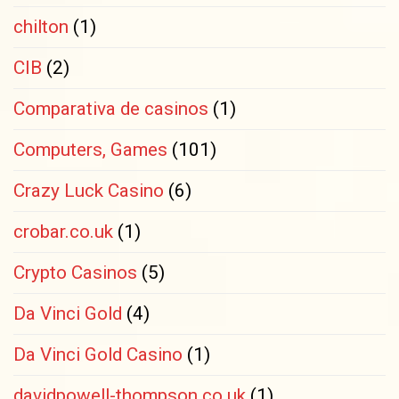
chilton
(1)
CIB
(2)
Comparativa de casinos
(1)
Computers, Games
(101)
Crazy Luck Casino
(6)
crobar.co.uk
(1)
Crypto Casinos
(5)
Da Vinci Gold
(4)
Da Vinci Gold Casino
(1)
davidpowell-thompson.co.uk
(1)