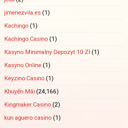
jimenezvila.es
(1)
Kachingo
(1)
Kachingo Casino
(1)
Kasyno Minimalny Depozyt 10 Zł
(1)
Kasyno Online
(1)
Keyzino Casino
(1)
Khuyến Mãi
(24,166)
Kingmaker Casino
(2)
kun aguero casino
(1)