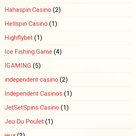
Hahaspin Casino
(2)
Hellspin Casino
(1)
Highflybet
(1)
Ice Fishing Game
(4)
IGAMING
(5)
independent casino
(2)
Independent Casinos
(1)
JetSetSpins Casino
(1)
Jeu Du Poulet
(1)
jeux
(2)