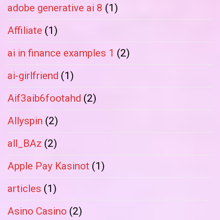
adobe generative ai 8
(1)
Affiliate
(1)
ai in finance examples 1
(2)
ai-girlfriend
(1)
Aif3aib6footahd
(2)
Allyspin
(2)
all_BAz
(2)
Apple Pay Kasinot
(1)
articles
(1)
Asino Casino
(2)