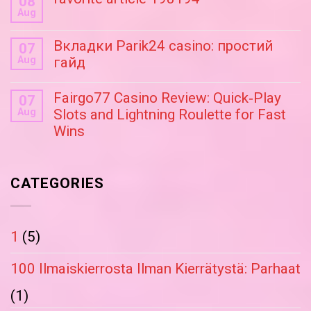
08
Aug
Acquire
triumphant
Вкладки Parik24 casino: простий
07
casino
Aug
гайд
strategies
Fairgo77 Casino Review: Quick‑Play
07
Aug
Slots and Lightning Roulette for Fast
Wins
CATEGORIES
1
(5)
100 Ilmaiskierrosta Ilman Kierrätystä: Parhaat
(1)