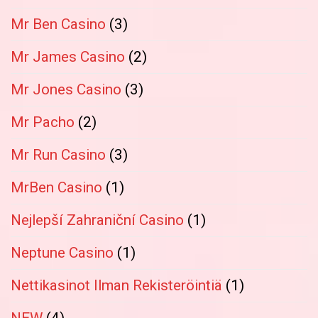
Mr Ben Casino
(3)
Mr James Casino
(2)
Mr Jones Casino
(3)
Mr Pacho
(2)
Mr Run Casino
(3)
MrBen Casino
(1)
Nejlepší Zahraniční Casino
(1)
Neptune Casino
(1)
Nettikasinot Ilman Rekisteröintiä
(1)
NEW
(4)