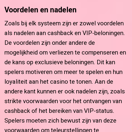
Voordelen en nadelen
Zoals bij elk systeem zijn er zowel voordelen
als nadelen aan cashback en VIP-beloningen.
De voordelen zijn onder andere de
mogelijkheid om verliezen te compenseren en
de kans op exclusieve beloningen. Dit kan
spelers motiveren om meer te spelen en hun
loyaliteit aan het casino te tonen. Aan de
andere kant kunnen er ook nadelen zijn, zoals
strikte voorwaarden voor het ontvangen van
cashback of het bereiken van VIP-status.
Spelers moeten zich bewust zijn van deze
voorwaarden om teleurstellingen te