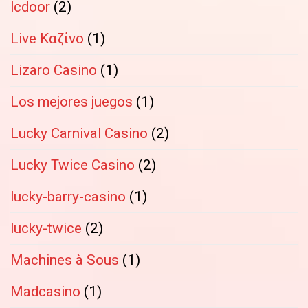
lcdoor
(2)
Live Καζίνο
(1)
Lizaro Casino
(1)
Los mejores juegos
(1)
Lucky Carnival Casino
(2)
Lucky Twice Casino
(2)
lucky-barry-casino
(1)
lucky-twice
(2)
Machines à Sous
(1)
Madcasino
(1)