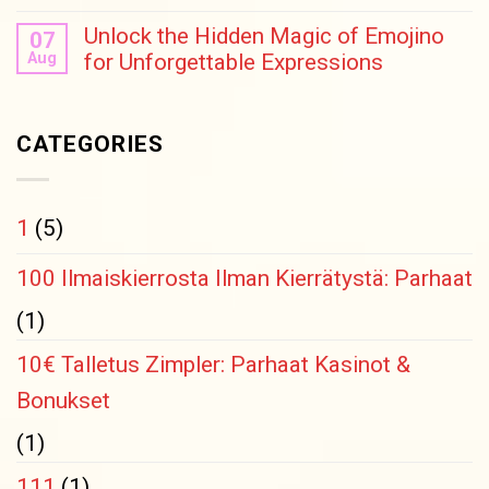
Unlock the Hidden Magic of Emojino
07
Aug
for Unforgettable Expressions
CATEGORIES
1
(5)
100 Ilmaiskierrosta Ilman Kierrätystä: Parhaat
(1)
10€ Talletus Zimpler: Parhaat Kasinot &
Bonukset
(1)
111
(1)