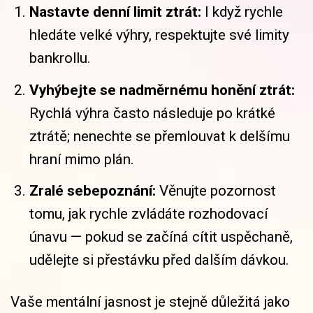
Nastavte denní limit ztrát:
I když rychle
hledáte velké výhry, respektujte své limity
bankrollu.
Vyhýbejte se nadměrnému honění ztrát:
Rychlá výhra často následuje po krátké
ztrátě; nenechte se přemlouvat k delšímu
hraní mimo plán.
Zralé sebepoznání:
Věnujte pozornost
tomu, jak rychle zvládáte rozhodovací
únavu — pokud se začíná cítit uspěchaně,
udělejte si přestávku před dalším dávkou.
Vaše mentální jasnost je stejně důležitá jako