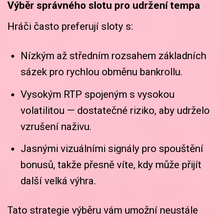
Výběr správného slotu pro udržení tempa
Hráči často preferují sloty s:
Nízkým až středním rozsahem základních
sázek pro rychlou obměnu bankrollu.
Vysokým RTP spojeným s vysokou
volatilitou — dostatečné riziko, aby udrželo
vzrušení naživu.
Jasnými vizuálními signály pro spouštění
bonusů, takže přesně víte, kdy může přijít
další velká výhra.
Tato strategie výběru vám umožní neustále