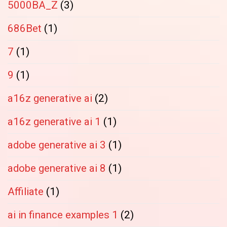
5000BA_Z
(3)
686Bet
(1)
7
(1)
9
(1)
a16z generative ai
(2)
a16z generative ai 1
(1)
adobe generative ai 3
(1)
adobe generative ai 8
(1)
Affiliate
(1)
ai in finance examples 1
(2)