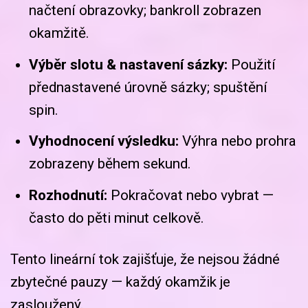
načtení obrazovky; bankroll zobrazen
okamžitě.
Výběr slotu & nastavení sázky:
Použití
přednastavené úrovně sázky; spuštění
spin.
Vyhodnocení výsledku:
Výhra nebo prohra
zobrazeny během sekund.
Rozhodnutí:
Pokračovat nebo vybrat —
často do pěti minut celkově.
Tento lineární tok zajišťuje, že nejsou žádné
zbytečné pauzy — každý okamžik je
zasloužený.