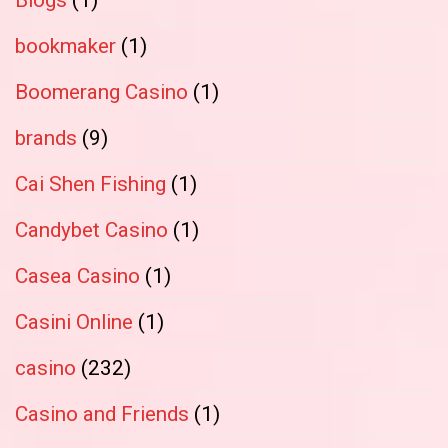
bookmaker
(1)
Boomerang Casino
(1)
brands
(9)
Cai Shen Fishing
(1)
Candybet Casino
(1)
Casea Casino
(1)
Casini Online
(1)
casino
(232)
Casino and Friends
(1)