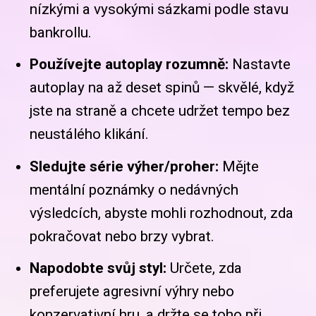
nízkými a vysokými sázkami podle stavu
bankrollu.
Používejte autoplay rozumně:
Nastavte
autoplay na až deset spinů — skvělé, když
jste na straně a chcete udržet tempo bez
neustálého klikání.
Sledujte série výher/proher:
Mějte
mentální poznámky o nedávných
výsledcích, abyste mohli rozhodnout, zda
pokračovat nebo brzy vybrat.
Napodobte svůj styl:
Určete, zda
preferujete agresivní výhry nebo
konzervativní hru, a držte se toho při