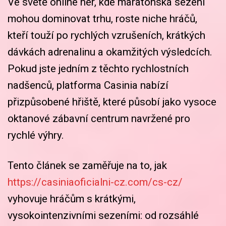
Ve světě online her, kde maratonská sezení
mohou dominovat trhu, roste niche hráčů,
kteří touží po rychlých vzrušeních, krátkých
dávkách adrenalinu a okamžitých výsledcích.
Pokud jste jedním z těchto rychlostních
nadšenců, platforma Casinia nabízí
přizpůsobené hřiště, které působí jako vysoce
oktanové zábavní centrum navržené pro
rychlé výhry.
Tento článek se zaměřuje na to, jak
https://casiniaoficialni-cz.com/cs-cz/
vyhovuje hráčům s krátkými,
vysokointenzivními sezeními: od rozsáhlé