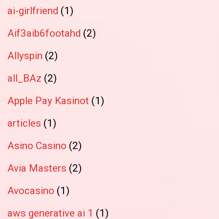
ai-girlfriend
(1)
Aif3aib6footahd
(2)
Allyspin
(2)
all_BAz
(2)
Apple Pay Kasinot
(1)
articles
(1)
Asino Casino
(2)
Avia Masters
(2)
Avocasino
(1)
aws generative ai 1
(1)