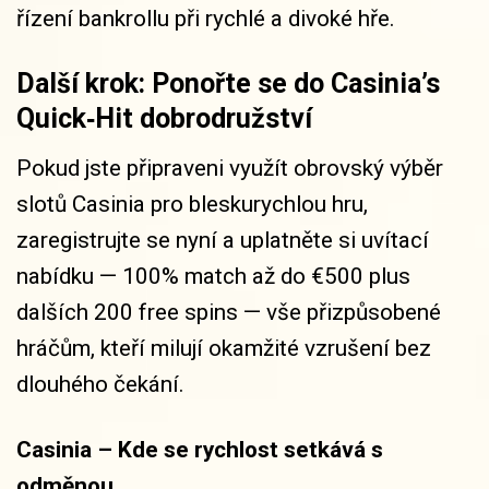
řízení bankrollu při rychlé a divoké hře.
Další krok: Ponořte se do Casinia’s
Quick‑Hit dobrodružství
Pokud jste připraveni využít obrovský výběr
slotů Casinia pro bleskurychlou hru,
zaregistrujte se nyní a uplatněte si uvítací
nabídku — 100% match až do €500 plus
dalších 200 free spins — vše přizpůsobené
hráčům, kteří milují okamžité vzrušení bez
dlouhého čekání.
Casinia – Kde se rychlost setkává s
odměnou