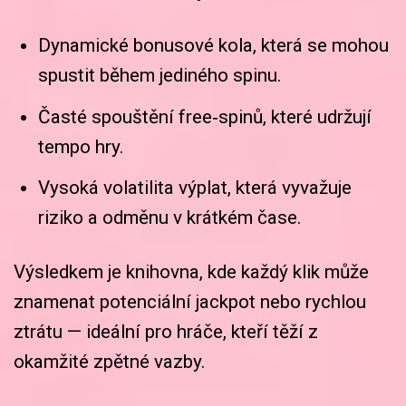
Dynamické bonusové kola, která se mohou
spustit během jediného spinu.
Časté spouštění free‑spinů, které udržují
tempo hry.
Vysoká volatilita výplat, která vyvažuje
riziko a odměnu v krátkém čase.
Výsledkem je knihovna, kde každý klik může
znamenat potenciální jackpot nebo rychlou
ztrátu — ideální pro hráče, kteří těží z
okamžité zpětné vazby.