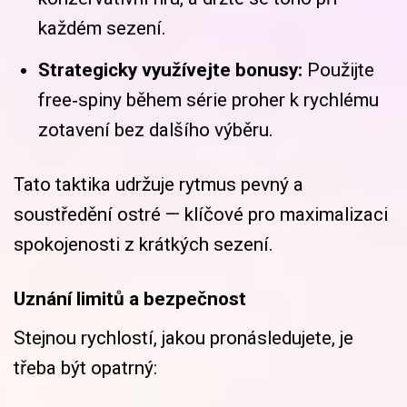
každém sezení.
Strategicky využívejte bonusy:
Použijte
free‑spiny během série proher k rychlému
zotavení bez dalšího výběru.
Tato taktika udržuje rytmus pevný a
soustředění ostré — klíčové pro maximalizaci
spokojenosti z krátkých sezení.
Uznání limitů a bezpečnost
Stejnou rychlostí, jakou pronásledujete, je
třeba být opatrný: