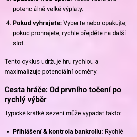
potenciálně velké výplaty.
Pokud vyhrajete:
Vyberte nebo opakujte;
pokud prohrajete, rychle přejděte na další
slot.
Tento cyklus udržuje hru rychlou a
maximalizuje potenciální odměny.
Cesta hráče: Od prvního točení po
rychlý výběr
Typické krátké sezení může vypadat takto:
Přihlášení & kontrola bankrollu:
Rychlé