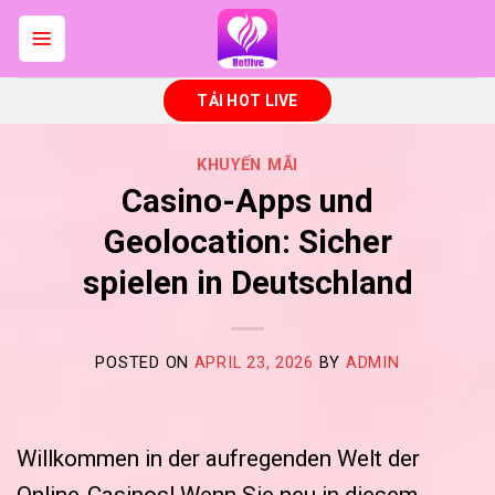
Skip
to
content
TẢI HOT LIVE
KHUYẾN MÃI
Casino-Apps und
Geolocation: Sicher
spielen in Deutschland
POSTED ON
APRIL 23, 2026
BY
ADMIN
Willkommen in der aufregenden Welt der