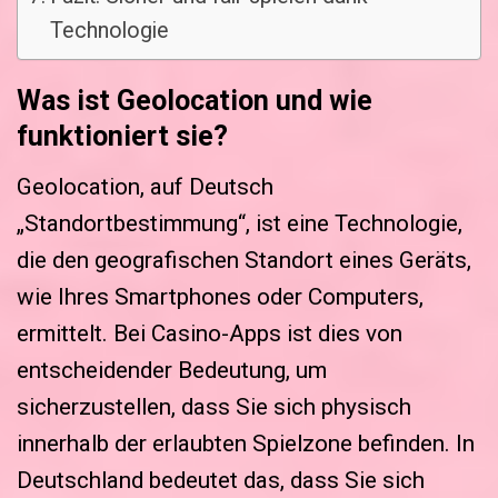
Technologie
Was ist Geolocation und wie
funktioniert sie?
Geolocation, auf Deutsch
„Standortbestimmung“, ist eine Technologie,
die den geografischen Standort eines Geräts,
wie Ihres Smartphones oder Computers,
ermittelt. Bei Casino-Apps ist dies von
entscheidender Bedeutung, um
sicherzustellen, dass Sie sich physisch
innerhalb der erlaubten Spielzone befinden. In
Deutschland bedeutet das, dass Sie sich