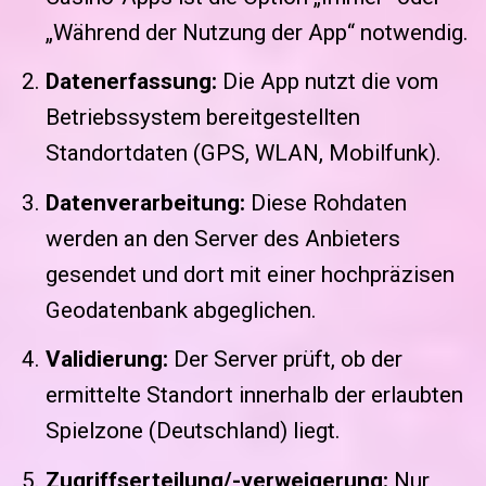
„Während der Nutzung der App“ notwendig.
Datenerfassung:
Die App nutzt die vom
Betriebssystem bereitgestellten
Standortdaten (GPS, WLAN, Mobilfunk).
Datenverarbeitung:
Diese Rohdaten
werden an den Server des Anbieters
gesendet und dort mit einer hochpräzisen
Geodatenbank abgeglichen.
Validierung:
Der Server prüft, ob der
ermittelte Standort innerhalb der erlaubten
Spielzone (Deutschland) liegt.
Zugriffserteilung/-verweigerung:
Nur