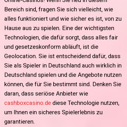
Online-Casinos! Wenn Sie neu in diesem
Bereich sind, fragen Sie sich vielleicht, wie
alles funktioniert und wie sicher es ist, von zu
Hause aus zu spielen. Eine der wichtigsten
Technologien, die dafür sorgt, dass alles fair
und gesetzeskonform abläuft, ist die
Geolocation. Sie ist entscheidend dafür, dass
Sie als Spieler in Deutschland auch wirklich in
Deutschland spielen und die Angebote nutzen
können, die für Sie bestimmt sind. Denken Sie
daran, dass seriöse Anbieter wie
cashboxcasino.de
diese Technologie nutzen,
um Ihnen ein sicheres Spielerlebnis zu
garantieren.