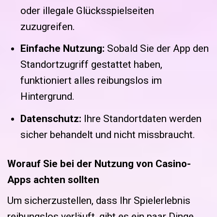
oder illegale Glücksspielseiten
zuzugreifen.
Einfache Nutzung:
Sobald Sie der App den
Standortzugriff gestattet haben,
funktioniert alles reibungslos im
Hintergrund.
Datenschutz:
Ihre Standortdaten werden
sicher behandelt und nicht missbraucht.
Worauf Sie bei der Nutzung von Casino-
Apps achten sollten
Um sicherzustellen, dass Ihr Spielerlebnis
reibungslos verläuft, gibt es ein paar Dinge,