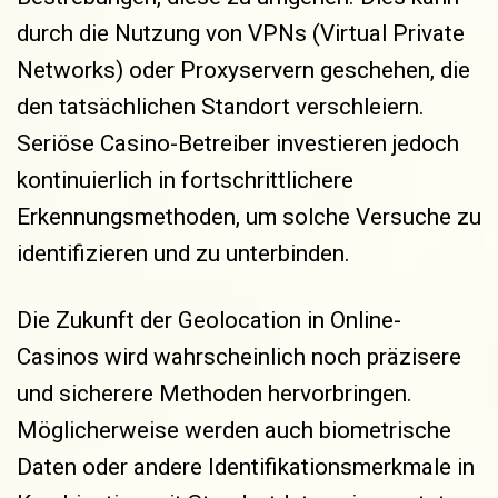
durch die Nutzung von VPNs (Virtual Private
Networks) oder Proxyservern geschehen, die
den tatsächlichen Standort verschleiern.
Seriöse Casino-Betreiber investieren jedoch
kontinuierlich in fortschrittlichere
Erkennungsmethoden, um solche Versuche zu
identifizieren und zu unterbinden.
Die Zukunft der Geolocation in Online-
Casinos wird wahrscheinlich noch präzisere
und sicherere Methoden hervorbringen.
Möglicherweise werden auch biometrische
Daten oder andere Identifikationsmerkmale in