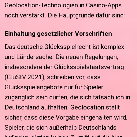
Geolocation-Technologien in Casino-Apps
noch verstärkt. Die Hauptgründe dafür sind:
Einhaltung gesetzlicher Vorschriften
Das deutsche Glücksspielrecht ist komplex
und Ländersache. Die neuen Regelungen,
insbesondere der Glücksspielstaatsvertrag
(GlüStV 2021), schreiben vor, dass
Glücksspielangebote nur für Spieler
zugänglich sein dürfen, die sich tatsächlich in
Deutschland aufhalten. Geolocation stellt
sicher, dass diese Vorgabe eingehalten wird.
Spieler, die sich außerhalb Deutschlands