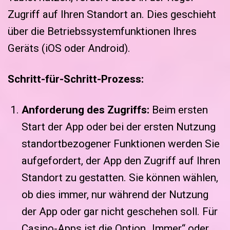
Zugriff auf Ihren Standort an. Dies geschieht
über die Betriebssystemfunktionen Ihres
Geräts (iOS oder Android).
Schritt-für-Schritt-Prozess:
Anforderung des Zugriffs:
Beim ersten
Start der App oder bei der ersten Nutzung
standortbezogener Funktionen werden Sie
aufgefordert, der App den Zugriff auf Ihren
Standort zu gestatten. Sie können wählen,
ob dies immer, nur während der Nutzung
der App oder gar nicht geschehen soll. Für
Casino-Apps ist die Option „Immer“ oder