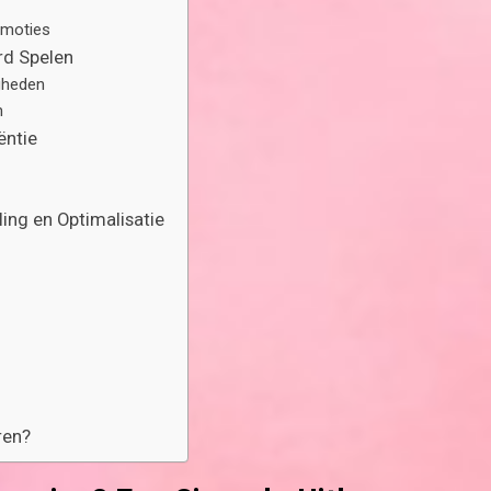
omoties
rd Spelen
gheden
n
iëntie
ing en Optimalisatie
ren?