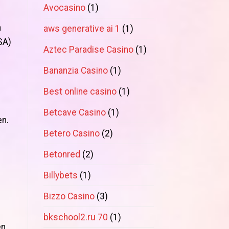
Avocasino
(1)
n
aws generative ai 1
(1)
SA)
Aztec Paradise Casino
(1)
Bananzia Casino
(1)
Best online casino
(1)
Betcave Casino
(1)
en.
Betero Casino
(2)
Betonred
(2)
Billybets
(1)
Bizzo Casino
(3)
bkschool2.ru 70
(1)
en