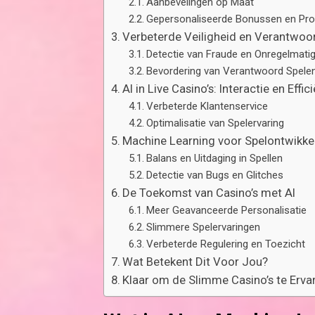
Aanbevelingen op Maat
Gepersonaliseerde Bonussen en Pr
Verbeterde Veiligheid en Verantwoo
Detectie van Fraude en Onregelmati
Bevordering van Verantwoord Spele
AI in Live Casino’s: Interactie en Effic
Verbeterde Klantenservice
Optimalisatie van Spelervaring
Machine Learning voor Spelontwikkel
Balans en Uitdaging in Spellen
Detectie van Bugs en Glitches
De Toekomst van Casino’s met AI
Meer Geavanceerde Personalisatie
Slimmere Spelervaringen
Verbeterde Regulering en Toezicht
Wat Betekent Dit Voor Jou?
Klaar om de Slimme Casino’s te Erva