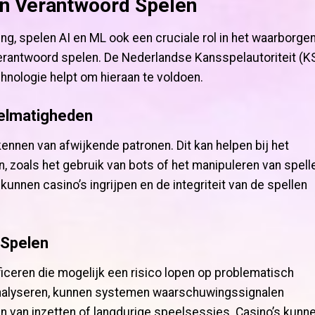
en Verantwoord Spelen
ng, spelen AI en ML ook een cruciale rol in het waarborge
verantwoord spelen. De Nederlandse Kansspelautoriteit (K
chnologie helpt om hieraan te voldoen.
gelmatigheden
kennen van afwijkende patronen. Dit kan helpen bij het
n, zoals het gebruik van bots of het manipuleren van spell
kunnen casino’s ingrijpen en de integriteit van de spellen
 Spelen
ficeren die mogelijk een risico lopen op problematisch
analyseren, kunnen systemen waarschuwingssignalen
n van inzetten of langdurige speelsessies. Casino’s kunn