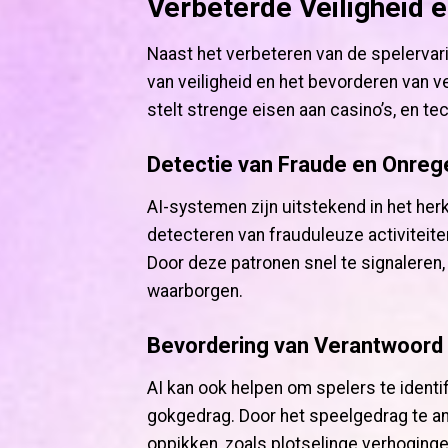
Verbeterde Veiligheid 
Naast het verbeteren van de spelervari
van veiligheid en het bevorderen van 
stelt strenge eisen aan casino’s, en te
Detectie van Fraude en Onre
AI-systemen zijn uitstekend in het her
detecteren van frauduleuze activiteite
Door deze patronen snel te signaleren, 
waarborgen.
Bevordering van Verantwoord
AI kan ook helpen om spelers te identi
gokgedrag. Door het speelgedrag te 
oppikken, zoals plotselinge verhoginge