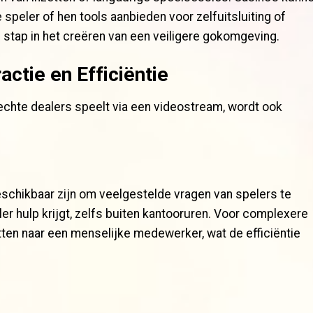
peler of hen tools aanbieden voor zelfuitsluiting of
jke stap in het creëren van een veiligere gokomgeving.
ractie en Efficiëntie
t echte dealers speelt via een videostream, wordt ook
schikbaar zijn om veelgestelde vragen van spelers te
ler hulp krijgt, zelfs buiten kantooruren. Voor complexere
en naar een menselijke medewerker, wat de efficiëntie
g