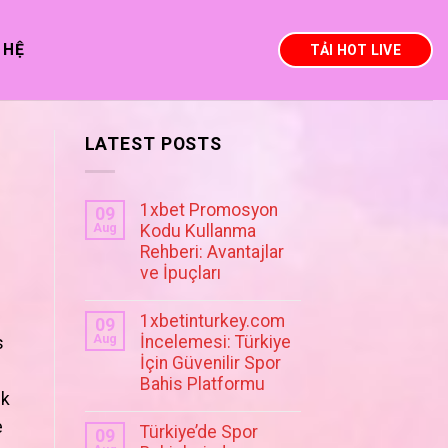
 HỆ
TẢI HOT LIVE
LATEST POSTS
1xbet Promosyon
09
Aug
Kodu Kullanma
Rehberi: Avantajlar
ve İpuçları
1xbetinturkey.com
09
Aug
İncelemesi: Türkiye
s
İçin Güvenilir Spor
Bahis Platformu
ik
e
Türkiye’de Spor
09