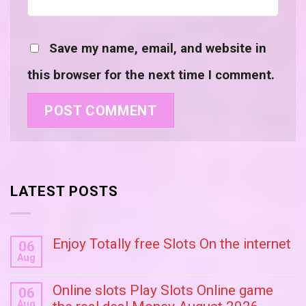
Save my name, email, and website in
this browser for the next time I comment.
LATEST POSTS
Enjoy Totally free Slots On the internet
06
Aug
Online slots Play Slots Online game
06
Aug