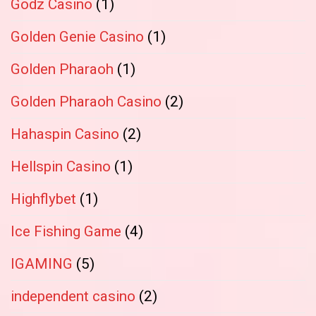
Godz Casino
(1)
Golden Genie Casino
(1)
Golden Pharaoh
(1)
Golden Pharaoh Casino
(2)
Hahaspin Casino
(2)
Hellspin Casino
(1)
Highflybet
(1)
Ice Fishing Game
(4)
IGAMING
(5)
independent casino
(2)