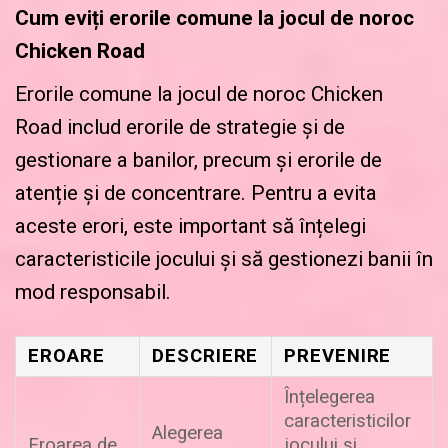
Cum eviți erorile comune la jocul de noroc
Chicken Road
Erorile comune la jocul de noroc Chicken
Road includ erorile de strategie și de
gestionare a banilor, precum și erorile de
atenție și de concentrare. Pentru a evita
aceste erori, este important să înțelegi
caracteristicile jocului și să gestionezi banii în
mod responsabil.
EROARE
DESCRIERE
PREVENIRE
Înțelegerea
caracteristicilor
Alegerea
Eroarea de
jocului și