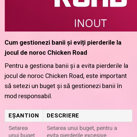
Cum gestionezi banii și eviți pierderile la
jocul de noroc Chicken Road
Pentru a gestiona banii și a evita pierderile la
jocul de noroc Chicken Road, este important
să setezi un buget și să gestionezi banii în
mod responsabil.
EȘANTION
DESCRIERE
Setarea
Setarea unui buget, pentru a
unui buget
evita pierderile excesive