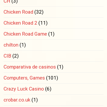
CH
(3)
Chicken Road
(32)
Chicken Road 2
(11)
Chicken Road Game
(1)
chilton
(1)
CIB
(2)
Comparativa de casinos
(1)
Computers, Games
(101)
Crazy Luck Casino
(6)
crobar.co.uk
(1)