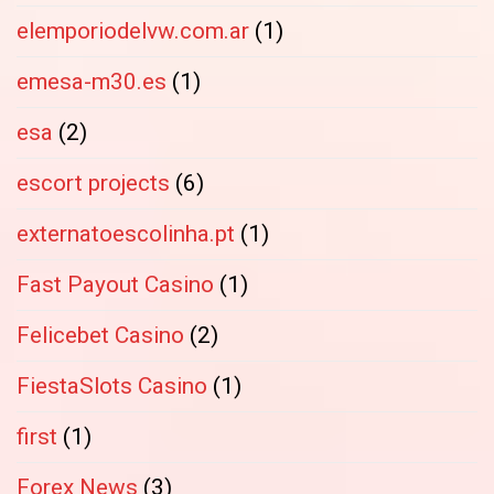
elemporiodelvw.com.ar
(1)
emesa-m30.es
(1)
esa
(2)
escort projects
(6)
externatoescolinha.pt
(1)
Fast Payout Casino
(1)
Felicebet Casino
(2)
FiestaSlots Casino
(1)
first
(1)
Forex News
(3)