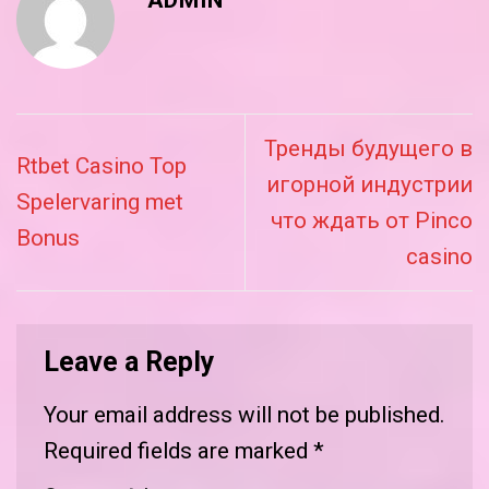
Тренды будущего в
Rtbet Casino Top
игорной индустрии
Spelervaring met
что ждать от Pinco
Bonus
casino
Leave a Reply
Your email address will not be published.
Required fields are marked
*