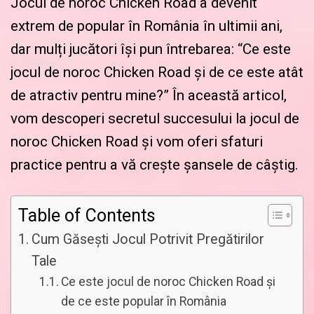
Jocul de noroc Chicken Road a devenit
extrem de popular în România în ultimii ani,
dar mulți jucători își pun întrebarea: “Ce este
jocul de noroc Chicken Road și de ce este atât
de atractiv pentru mine?” În această articol,
vom descoperi secretul succesului la jocul de
noroc Chicken Road și vom oferi sfaturi
practice pentru a vă crește șansele de câștig.
Table of Contents
Cum Găsești Jocul Potrivit Pregătirilor
Tale
Ce este jocul de noroc Chicken Road și
de ce este popular în România