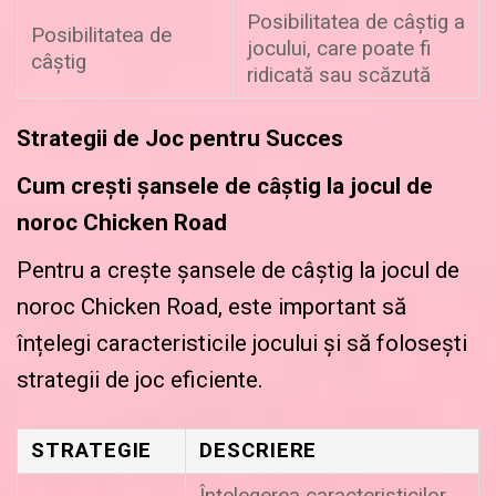
Posibilitatea de câștig a
Posibilitatea de
jocului, care poate fi
câștig
ridicată sau scăzută
Strategii de Joc pentru Succes
Cum crești șansele de câștig la jocul de
noroc Chicken Road
Pentru a crește șansele de câștig la jocul de
noroc Chicken Road, este important să
înțelegi caracteristicile jocului și să folosești
strategii de joc eficiente.
STRATEGIE
DESCRIERE