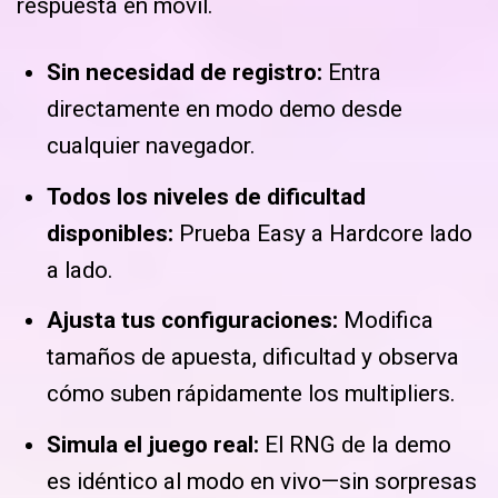
respuesta en móvil.
Sin necesidad de registro:
Entra
directamente en modo demo desde
cualquier navegador.
Todos los niveles de dificultad
disponibles:
Prueba Easy a Hardcore lado
a lado.
Ajusta tus configuraciones:
Modifica
tamaños de apuesta, dificultad y observa
cómo suben rápidamente los multipliers.
Simula el juego real:
El RNG de la demo
es idéntico al modo en vivo—sin sorpresas