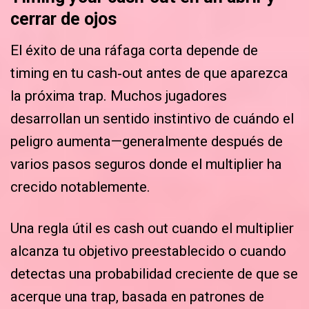
cerrar de ojos
El éxito de una ráfaga corta depende de
timing en tu cash‑out antes de que aparezca
la próxima trap. Muchos jugadores
desarrollan un sentido instintivo de cuándo el
peligro aumenta—generalmente después de
varios pasos seguros donde el multiplier ha
crecido notablemente.
Una regla útil es cash out cuando el multiplier
alcanza tu objetivo preestablecido o cuando
detectas una probabilidad creciente de que se
acerque una trap, basada en patrones de