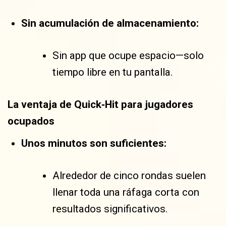
Sin acumulación de almacenamiento:
Sin app que ocupe espacio—solo
tiempo libre en tu pantalla.
La ventaja de Quick‑Hit para jugadores
ocupados
Unos minutos son suficientes:
Alrededor de cinco rondas suelen
llenar toda una ráfaga corta con
resultados significativos.