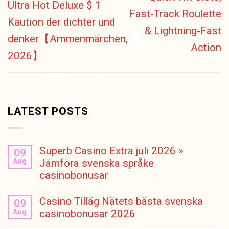
Ultra Hot Deluxe $ 1
Fast‑Track Roulette
Kaution der dichter und
& Lightning‑Fast
denker【Ammenmärchen,
Action
2026】
LATEST POSTS
Superb Casino Extra juli 2026 »
09
Aug
Jämföra svenska språke
casinobonusar
Casino Tilläg Nätets bästa svenska
09
Aug
casinobonusar 2026