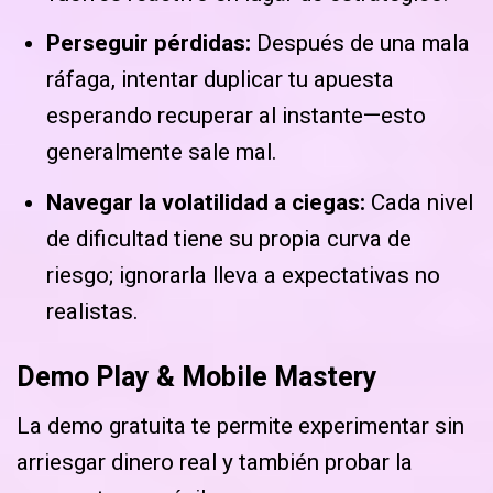
Perseguir pérdidas:
Después de una mala
ráfaga, intentar duplicar tu apuesta
esperando recuperar al instante—esto
generalmente sale mal.
Navegar la volatilidad a ciegas:
Cada nivel
de dificultad tiene su propia curva de
riesgo; ignorarla lleva a expectativas no
realistas.
Demo Play & Mobile Mastery
La demo gratuita te permite experimentar sin
arriesgar dinero real y también probar la