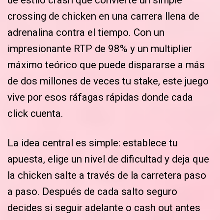
de estilo crash que convierte un simple
crossing de chicken en una carrera llena de
adrenalina contra el tiempo. Con un
impresionante RTP de 98% y un multiplier
máximo teórico que puede dispararse a más
de dos millones de veces tu stake, este juego
vive por esos ráfagas rápidas donde cada
click cuenta.
La idea central es simple: establece tu
apuesta, elige un nivel de dificultad y deja que
la chicken salte a través de la carretera paso
a paso. Después de cada salto seguro
decides si seguir adelante o cash out antes