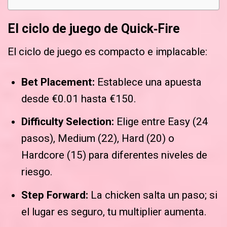
El ciclo de juego de Quick‑Fire
El ciclo de juego es compacto e implacable:
Bet Placement:
Establece una apuesta
desde €0.01 hasta €150.
Difficulty Selection:
Elige entre Easy (24
pasos), Medium (22), Hard (20) o
Hardcore (15) para diferentes niveles de
riesgo.
Step Forward:
La chicken salta un paso; si
el lugar es seguro, tu multiplier aumenta.