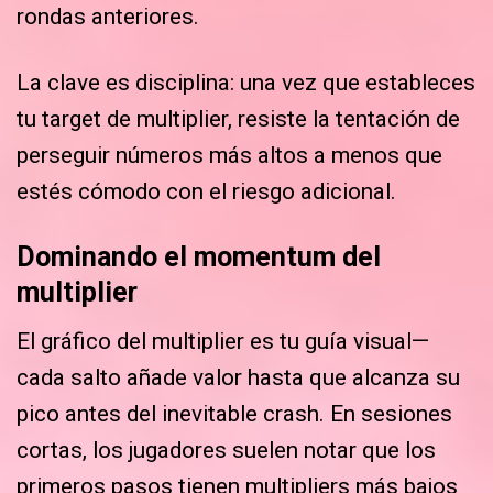
rondas anteriores.
La clave es disciplina: una vez que estableces
tu target de multiplier, resiste la tentación de
perseguir números más altos a menos que
estés cómodo con el riesgo adicional.
Dominando el momentum del
multiplier
El gráfico del multiplier es tu guía visual—
cada salto añade valor hasta que alcanza su
pico antes del inevitable crash. En sesiones
cortas, los jugadores suelen notar que los
primeros pasos tienen multipliers más bajos