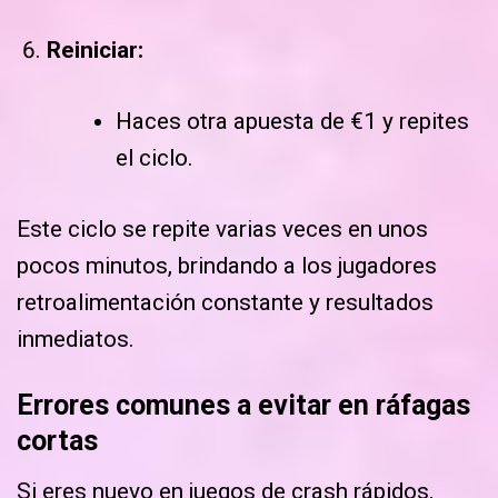
Reiniciar:
Haces otra apuesta de €1 y repites
el ciclo.
Este ciclo se repite varias veces en unos
pocos minutos, brindando a los jugadores
retroalimentación constante y resultados
inmediatos.
Errores comunes a evitar en ráfagas
cortas
Si eres nuevo en juegos de crash rápidos,