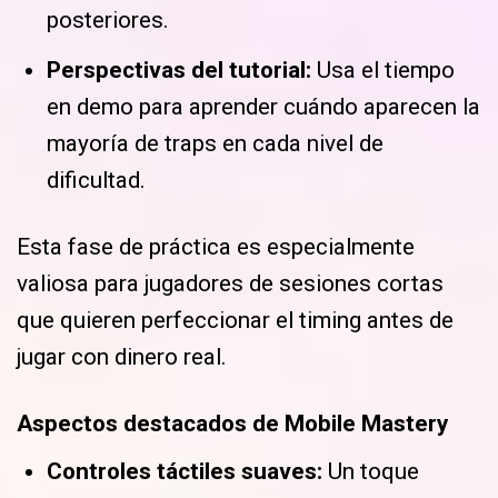
posteriores.
Perspectivas del tutorial:
Usa el tiempo
en demo para aprender cuándo aparecen la
mayoría de traps en cada nivel de
dificultad.
Esta fase de práctica es especialmente
valiosa para jugadores de sesiones cortas
que quieren perfeccionar el timing antes de
jugar con dinero real.
Aspectos destacados de Mobile Mastery
Controles táctiles suaves:
Un toque