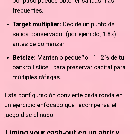
por paso puedes obtener salidas más
frecuentes.
Target multiplier:
Decide un punto de
salida conservador (por ejemplo, 1.8x)
antes de comenzar.
Betsize:
Mantenlo pequeño—1–2% de tu
bankroll slice—para preservar capital para
múltiples ráfagas.
Esta configuración convierte cada ronda en
un ejercicio enfocado que recompensa el
juego disciplinado.
Timing your cash‑out en un abrir y