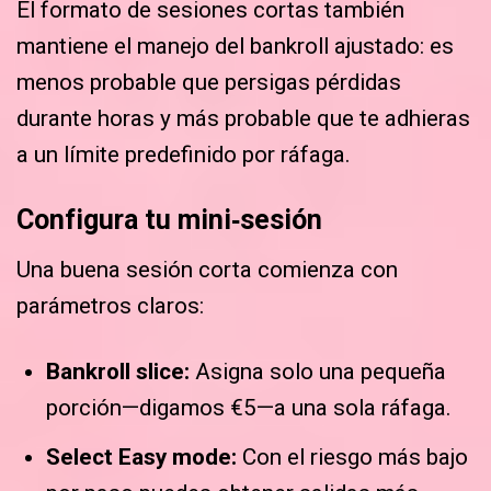
El formato de sesiones cortas también
mantiene el manejo del bankroll ajustado: es
menos probable que persigas pérdidas
durante horas y más probable que te adhieras
a un límite predefinido por ráfaga.
Configura tu mini‑sesión
Una buena sesión corta comienza con
parámetros claros:
Bankroll slice:
Asigna solo una pequeña
porción—digamos €5—a una sola ráfaga.
Select Easy mode:
Con el riesgo más bajo