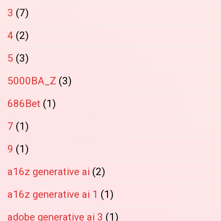
3
(7)
4
(2)
5
(3)
5000BA_Z
(3)
686Bet
(1)
7
(1)
9
(1)
a16z generative ai
(2)
a16z generative ai 1
(1)
adobe generative ai 3
(1)