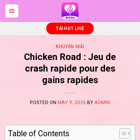
Skip
to
content
TẢI HOT LIVE
KHUYẾN MÃI
Chicken Road : Jeu de
crash rapide pour des
gains rapides
POSTED ON
MAY 9, 2026
BY
ADMIN
Table of Contents