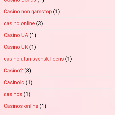
Casino non gamstop
(1)
casino online
(3)
Casino UA
(1)
Casino UK
(1)
casino utan svensk licens
(1)
Casino2
(3)
Casinolo
(1)
casinos
(1)
Casinos online
(1)