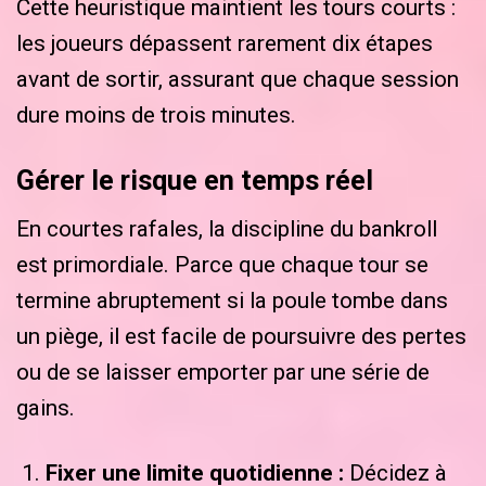
Cette heuristique maintient les tours courts :
les joueurs dépassent rarement dix étapes
avant de sortir, assurant que chaque session
dure moins de trois minutes.
Gérer le risque en temps réel
En courtes rafales, la discipline du bankroll
est primordiale. Parce que chaque tour se
termine abruptement si la poule tombe dans
un piège, il est facile de poursuivre des pertes
ou de se laisser emporter par une série de
gains.
Fixer une limite quotidienne :
Décidez à