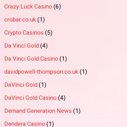
Crazy Luck Casino
(6)
crobar.co.uk
(1)
Crypto Casinos
(5)
Da Vinci Gold
(4)
Da Vinci Gold Casino
(1)
davidpowell-thompson.co.uk
(1)
DaVinci Gold
(1)
DaVinci Gold Casino
(4)
Demand Generation News
(1)
Dendera Casino
(1)