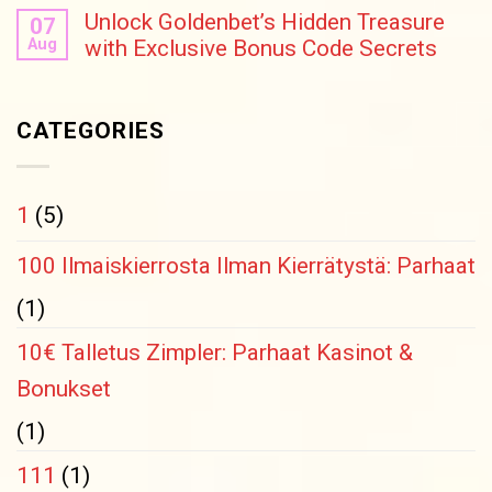
Unlock Goldenbet’s Hidden Treasure
07
Aug
with Exclusive Bonus Code Secrets
CATEGORIES
1
(5)
100 Ilmaiskierrosta Ilman Kierrätystä: Parhaat
(1)
10€ Talletus Zimpler: Parhaat Kasinot &
Bonukset
(1)
111
(1)