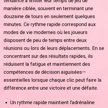
tendance à limiter leur temps de jeu de
manière ciblée, souvent en terminant une
douzaine de tours en seulement quelques
minutes. Ce rythme rapide correspond aux
modes de vie modernes où les joueurs
disposent de peu de temps entre deux
réunions ou lors de leurs déplacements. En se
concentrant sur des résultats rapides, ils
réduisent la fatigue et maintiennent des
compétences de décision aiguisées—
essentielles lorsque chaque clic peut faire la
différence entre une victoire et une défaite.
Un rythme rapide maintient l’adrénaline