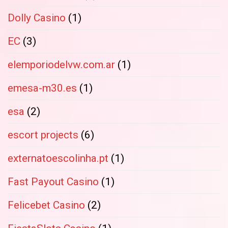
Dolly Casino
(1)
EC
(3)
elemporiodelvw.com.ar
(1)
emesa-m30.es
(1)
esa
(2)
escort projects
(6)
externatoescolinha.pt
(1)
Fast Payout Casino
(1)
Felicebet Casino
(2)