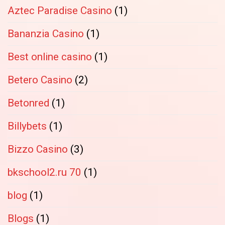
Aztec Paradise Casino
(1)
Bananzia Casino
(1)
Best online casino
(1)
Betero Casino
(2)
Betonred
(1)
Billybets
(1)
Bizzo Casino
(3)
bkschool2.ru 70
(1)
blog
(1)
Blogs
(1)