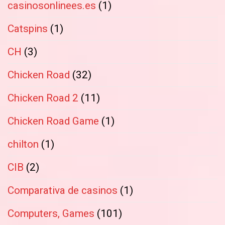
casinosonlinees.es
(1)
Catspins
(1)
CH
(3)
Chicken Road
(32)
Chicken Road 2
(11)
Chicken Road Game
(1)
chilton
(1)
CIB
(2)
Comparativa de casinos
(1)
Computers, Games
(101)