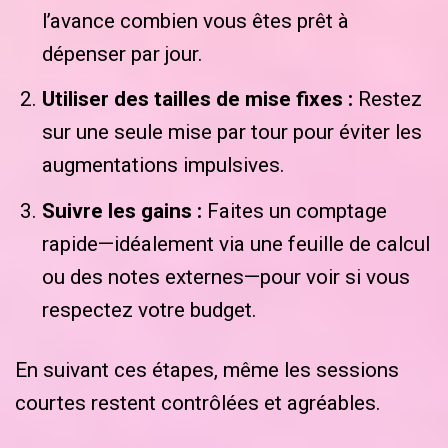
l’avance combien vous êtes prêt à
dépenser par jour.
Utiliser des tailles de mise fixes :
Restez
sur une seule mise par tour pour éviter les
augmentations impulsives.
Suivre les gains :
Faites un comptage
rapide—idéalement via une feuille de calcul
ou des notes externes—pour voir si vous
respectez votre budget.
En suivant ces étapes, même les sessions
courtes restent contrôlées et agréables.