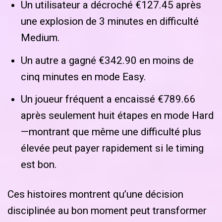
Un utilisateur a décroché €127.45 après
une explosion de 3 minutes en difficulté
Medium.
Un autre a gagné €342.90 en moins de
cinq minutes en mode Easy.
Un joueur fréquent a encaissé €789.66
après seulement huit étapes en mode Hard
—montrant que même une difficulté plus
élevée peut payer rapidement si le timing
est bon.
Ces histoires montrent qu’une décision
disciplinée au bon moment peut transformer