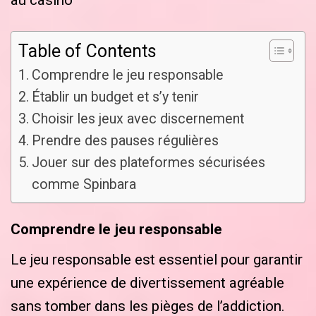
au casino
Table of Contents
Comprendre le jeu responsable
Établir un budget et s’y tenir
Choisir les jeux avec discernement
Prendre des pauses régulières
Jouer sur des plateformes sécurisées
comme Spinbara
Comprendre le jeu responsable
Le jeu responsable est essentiel pour garantir
une expérience de divertissement agréable
sans tomber dans les pièges de l’addiction.