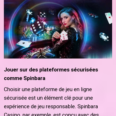
Jouer sur des plateformes sécurisées
comme Spinbara
Choisir une plateforme de jeu en ligne
sécurisée est un élément clé pour une
expérience de jeu responsable. Spinbara
Casino, par exemple, est conçu avec des