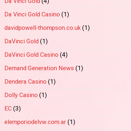
Da Vinci Gold
(4)
Da Vinci Gold Casino
(1)
davidpowell-thompson.co.uk
(1)
DaVinci Gold
(1)
DaVinci Gold Casino
(4)
Demand Generation News
(1)
Dendera Casino
(1)
Dolly Casino
(1)
EC
(3)
elemporiodelvw.com.ar
(1)