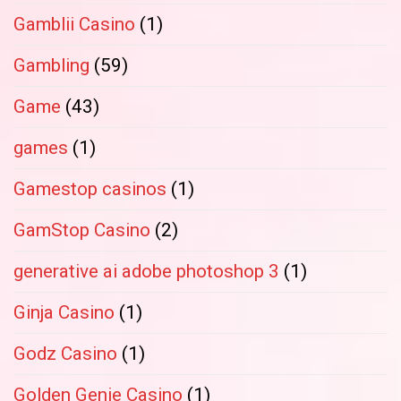
Gamblii Casino
(1)
Gambling
(59)
Game
(43)
games
(1)
Gamestop casinos
(1)
GamStop Casino
(2)
generative ai adobe photoshop 3
(1)
Ginja Casino
(1)
Godz Casino
(1)
Golden Genie Casino
(1)