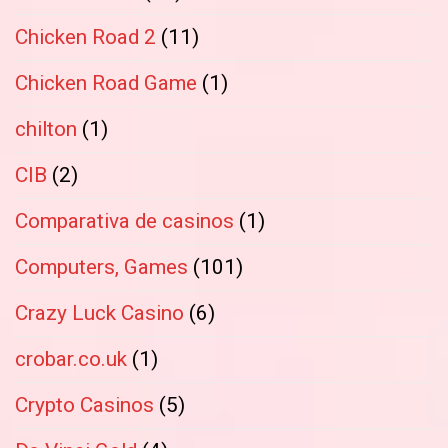
Chicken Road 2
(11)
Chicken Road Game
(1)
chilton
(1)
CIB
(2)
Comparativa de casinos
(1)
Computers, Games
(101)
Crazy Luck Casino
(6)
crobar.co.uk
(1)
Crypto Casinos
(5)