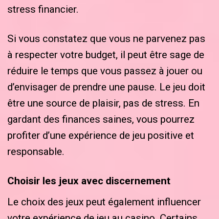
stress financier.
Si vous constatez que vous ne parvenez pas
à respecter votre budget, il peut être sage de
réduire le temps que vous passez à jouer ou
d’envisager de prendre une pause. Le jeu doit
être une source de plaisir, pas de stress. En
gardant des finances saines, vous pourrez
profiter d’une expérience de jeu positive et
responsable.
Choisir les jeux avec discernement
Le choix des jeux peut également influencer
votre expérience de jeu au casino. Certains