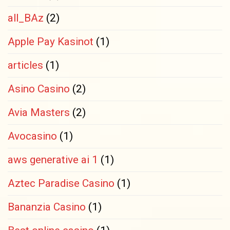
all_BAz
(2)
Apple Pay Kasinot
(1)
articles
(1)
Asino Casino
(2)
Avia Masters
(2)
Avocasino
(1)
aws generative ai 1
(1)
Aztec Paradise Casino
(1)
Bananzia Casino
(1)