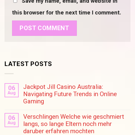
Save my name, email, and website in
this browser for the next time I comment.
LATEST POSTS
Jackpot Jill Casino Australia:
06
Aug
Navigating Future Trends in Online
Gaming
Verschlingen Welche wie geschmiert
06
Aug
langs, so lange Eltern noch mehr
daruber erfahren mochten