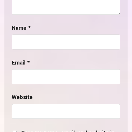
Name
*
Email
*
Website