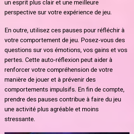
un esprit plus clair et une meilleure
perspective sur votre expérience de jeu.
En outre, utilisez ces pauses pour réfléchir à
votre comportement de jeu. Posez-vous des
questions sur vos émotions, vos gains et vos
pertes. Cette auto-réflexion peut aider à
renforcer votre compréhension de votre
manière de jouer et à prévenir des
comportements impulsifs. En fin de compte,
prendre des pauses contribue à faire du jeu
une activité plus agréable et moins
stressante.