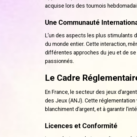
acquise lors des tournois hebdomadai
Une Communauté Internation
L’un des aspects les plus stimulants d
du monde entier. Cette interaction, mêm
différentes approches du jeu et de se
passionnés.
Le Cadre Réglementaire
En France, le secteur des jeux d’argent
des Jeux (ANJ). Cette réglementation vi
blanchiment d’argent, et à garantir l’int
Licences et Conformité