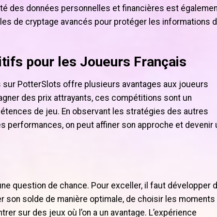
rité des données personnelles et financières est égaleme
oles de cryptage avancés pour protéger les informations 
ifs pour les Joueurs Français
 sur PotterSlots offre plusieurs avantages aux joueurs
gagner des prix attrayants, ces compétitions sont un
tences de jeu. En observant les stratégies des autres
es performances, on peut affiner son approche et devenir 
ne question de chance. Pour exceller, il faut développer 
rer son solde de manière optimale, de choisir les moments
rer sur des jeux où l’on a un avantage. L’expérience