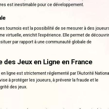
res est inestimable pour ce développement.
ale
es tournois est la possibilité de se mesurer à des joueur
e virtuelle, enrichit l’expérience. Elle permet de découvri
 situer par rapport à une communauté globale de
 des Jeux en Ligne en France
 en ligne est strictement réglementé par l’Autorité Nationa
se à protéger les joueurs, à prévenir la fraude et le
égrité des jeux.