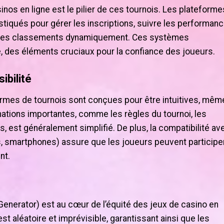
nos en ligne est le pilier de ces tournois. Les plateforme
stiqués pour gérer les inscriptions, suivre les performan
er les classements dynamiquement. Ces systèmes
ce, des éléments cruciaux pour la confiance des joueurs.
ibilité
ormes de tournois sont conçues pour être intuitives, mêm
mations importantes, comme les règles du tournoi, les
, est généralement simplifié. De plus, la compatibilité av
es, smartphones) assure que les joueurs peuvent participe
nt.
nerator) est au cœur de l’équité des jeux de casino en
st aléatoire et imprévisible, garantissant ainsi que les