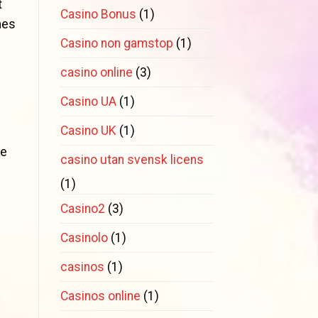
t
Casino Bonus
(1)
mes
Casino non gamstop
(1)
casino online
(3)
Casino UA
(1)
Casino UK
(1)
ue
casino utan svensk licens
(1)
Casino2
(3)
Casinolo
(1)
casinos
(1)
Casinos online
(1)