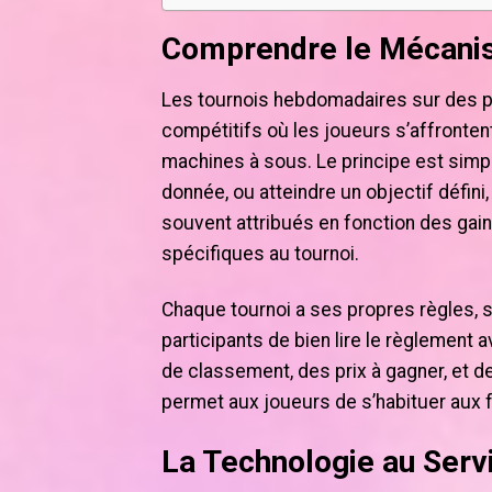
Comprendre le Mécani
Les tournois hebdomadaires sur des 
compétitifs où les joueurs s’affronte
machines à sous. Le principe est simpl
donnée, ou atteindre un objectif défini
souvent attribués en fonction des gai
spécifiques au tournoi.
Chaque tournoi a ses propres règles, sa
participants de bien lire le règlement 
de classement, des prix à gagner, et de
permet aux joueurs de s’habituer aux fo
La Technologie au Serv