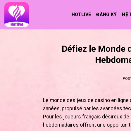
Skip
to
HOTLIVE
ĐĂNG KÝ
HỆ 
content
Défiez le Monde d
Hebdomad
POS
Le monde des jeux de casino en ligne 
années, propulsé par les avancées tec
Pour les joueurs français désireux de 
hebdomadaires offrent une opportunité