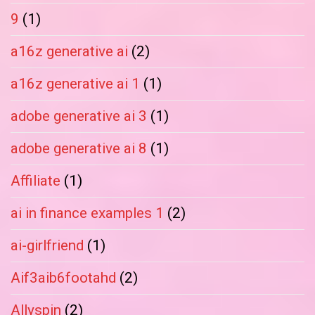
9
(1)
a16z generative ai
(2)
a16z generative ai 1
(1)
adobe generative ai 3
(1)
adobe generative ai 8
(1)
Affiliate
(1)
ai in finance examples 1
(2)
ai-girlfriend
(1)
Aif3aib6footahd
(2)
Allyspin
(2)