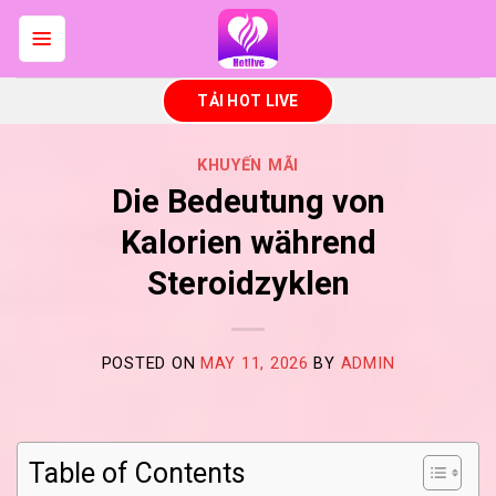
Skip
to
content
TẢI HOT LIVE
KHUYẾN MÃI
Die Bedeutung von
Kalorien während
Steroidzyklen
POSTED ON
MAY 11, 2026
BY
ADMIN
Table of Contents