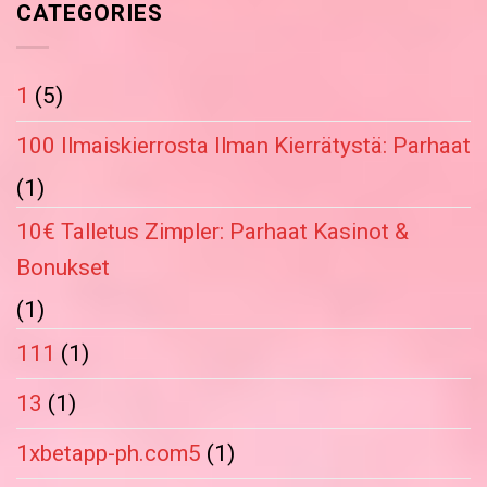
CATEGORIES
1
(5)
100 Ilmaiskierrosta Ilman Kierrätystä: Parhaat
(1)
10€ Talletus Zimpler: Parhaat Kasinot &
Bonukset
(1)
111
(1)
13
(1)
1xbetapp-ph.com5
(1)