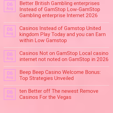
Better British Gambling enterprises
06
Aug
Instead of GamStop Low-GamStop
Gambling enterprise Internet 2026
Casinos Instead of Gamstop United
06
Aug
kingdom Play Today and you can Earn
within Low Gamstop
Casinos Not on GamStop Local casino
06
Aug
internet not noted on GamStop in 2026
Beep Beep Casino Welcome Bonus:
06
Aug
Top Strategies Unveiled
ten Better off The newest Remove
06
Aug
Casinos For the Vegas