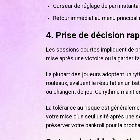
Curseur de réglage de pari instanta
Retour immédiat au menu principal
4. Prise de décision ra
Les sessions courtes impliquent de p
mise après une victoire ou la garder fa
La plupart des joueurs adoptent un ryth
rouleaux, évaluent le résultat en un b
ou changent de jeu. Ce rythme maintient
La tolérance au risque est générale
votre mise d’un seul unité après une s
préserver votre bankroll pour la proch