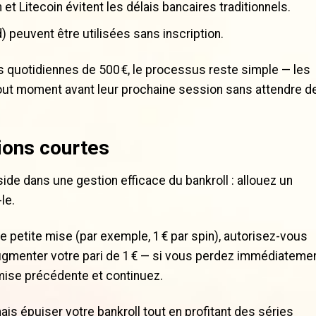
 Litecoin évitent les délais bancaires traditionnels.
peuvent être utilisées sans inscription.
tes quotidiennes de 500 €, le processus reste simple — les
 tout moment avant leur prochaine session sans attendre d
ions courtes
ide dans une gestion efficace du bankroll : allouez un
le.
etite mise (par exemple, 1 € par spin), autorisez-vous
augmenter votre pari de 1 € — si vous perdez immédiateme
mise précédente et continuez.
is épuiser votre bankroll tout en profitant des séries