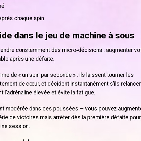
né
 après chaque spin
pide dans le jeu de machine à sous
rendre constamment des micro‑décisions : augmenter vo
ible après une défaite.
me de « un spin par seconde » : ils laissent tourner les
attement de cœur, et décident instantanément s’ils relance
 l’adrénaline élevée et évite la fatigue.
ment modérée dans ces poussées — vous pouvez augment
érie de victoires mais arrêter dès la première défaite pour
aine session.