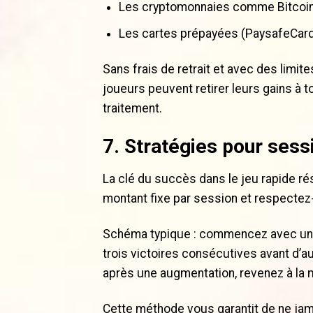
Les cryptomonnaies comme Bitcoin et
Les cartes prépayées (PaysafeCard) 
Sans frais de retrait et avec des limi
joueurs peuvent retirer leurs gains à
traitement.
7. Stratégies pour sess
La clé du succès dans le jeu rapide rés
montant fixe par session et respectez-
Schéma typique : commencez avec une p
trois victoires consécutives avant d’
après une augmentation, revenez à la 
Cette méthode vous garantit de ne jama