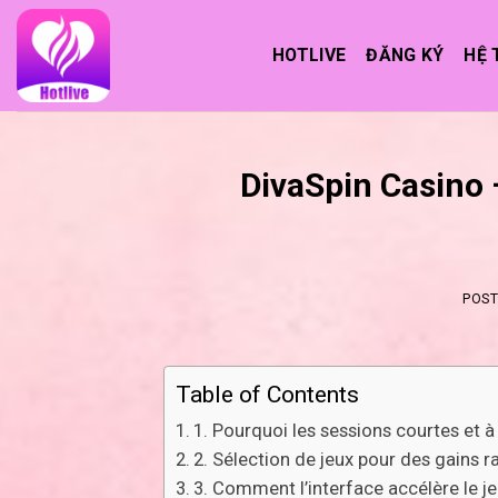
Skip
to
HOTLIVE
ĐĂNG KÝ
HỆ 
content
DivaSpin Casino 
POS
Table of Contents
1. Pourquoi les sessions courtes et 
2. Sélection de jeux pour des gains r
3. Comment l’interface accélère le j