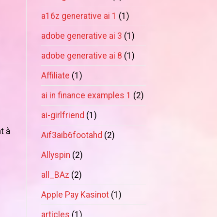
a16z generative ai 1
(1)
adobe generative ai 3
(1)
adobe generative ai 8
(1)
Affiliate
(1)
ai in finance examples 1
(2)
ai-girlfriend
(1)
t à
Aif3aib6footahd
(2)
Allyspin
(2)
all_BAz
(2)
Apple Pay Kasinot
(1)
articles
(1)