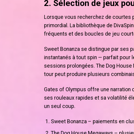
2. Sélection de jeux po
Lorsque vous recherchez de courtes p
primordial. La bibliothèque de DivaSpi
fréquents et des boucles de jeu court
Sweet Bonanza se distingue par ses p
instantanés à tout spin — parfait pour 
sessions prolongées. The Dog House
tour peut produire plusieurs combina
Gates of Olympus offre une narration 
ses rouleaux rapides et sa volatilité 
un seul coup.
Sweet Bonanza – paiements en clus
The Dog House Megaways – plusieu