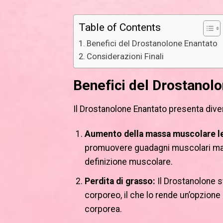
Table of Contents
Benefici del Drostanolone Enantato
Considerazioni Finali
Benefici del Drostanol
Il Drostanolone Enantato presenta diversi
Aumento della massa muscolare l
promuovere guadagni muscolari magri
definizione muscolare.
Perdita di grasso:
Il Drostanolone s
corporeo, il che lo rende un’opzione
corporea.