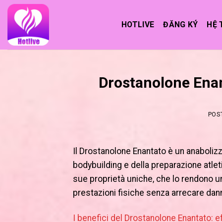
Skip
to
HOTLIVE
ĐĂNG KÝ
HỆ 
content
Drostanolone Enant
POS
Il Drostanolone Enantato è un anaboli
bodybuilding e della preparazione atle
sue proprietà uniche, che lo rendono un
prestazioni fisiche senza arrecare danni 
I benefici del Drostanolone Enantato: ef