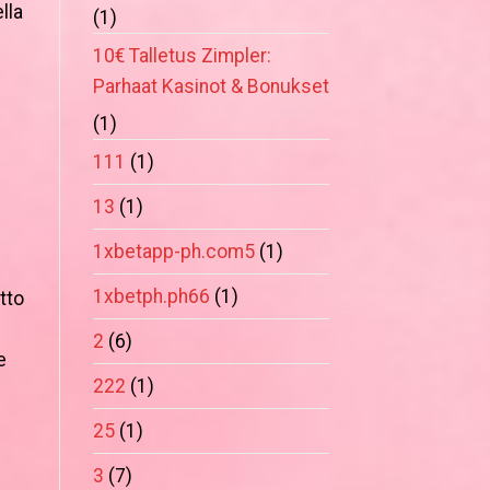
lla
(1)
10€ Talletus Zimpler:
Parhaat Kasinot & Bonukset
(1)
111
(1)
13
(1)
1xbetapp-ph.com5
(1)
1xbetph.ph66
(1)
tto
2
(6)
e
222
(1)
25
(1)
3
(7)