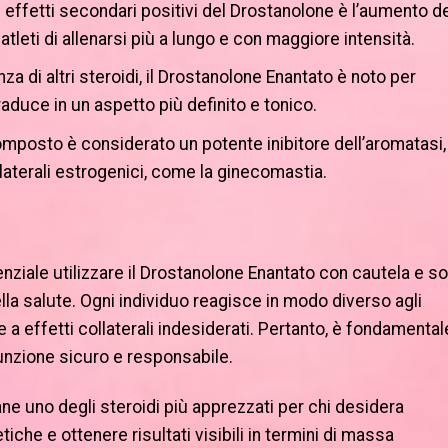
 effetti secondari positivi del Drostanolone è l’aumento de
atleti di allenarsi più a lungo e con maggiore intensità.
za di altri steroidi, il Drostanolone Enantato è noto per
 traduce in un aspetto più definito e tonico.
posto è considerato un potente inibitore dell’aromatasi,
llaterali estrogenici, come la ginecomastia.
ziale utilizzare il Drostanolone Enantato con cautela e so
lla salute. Ogni individuo reagisce in modo diverso agli
 a effetti collaterali indesiderati. Pertanto, è fondamental
sunzione sicuro e responsabile.
ane uno degli steroidi più apprezzati per chi desidera
iche e ottenere risultati visibili in termini di massa