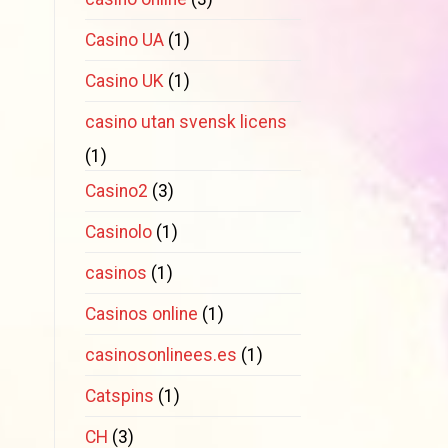
Casino UA
(1)
Casino UK
(1)
casino utan svensk licens
(1)
Casino2
(3)
Casinolo
(1)
casinos
(1)
Casinos online
(1)
casinosonlinees.es
(1)
Catspins
(1)
CH
(3)