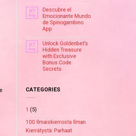
Descubre el
07
Aug
Emocionante Mundo
de Spinogambino
App
Unlock Goldenbet’s
07
Aug
Hidden Treasure
with Exclusive
Bonus Code
Secrets
CATEGORIES
e
1
(5)
100 Ilmaiskierrosta Ilman
Kierrätystä: Parhaat