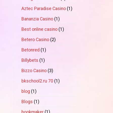
Aztec Paradise Casino
(1)
Bananzia Casino
(1)
Best online casino
(1)
Betero Casino
(2)
Betonred
(1)
Billybets
(1)
Bizzo Casino
(3)
bkschool2.ru 70
(1)
blog
(1)
Blogs
(1)
bookmaker
(1)