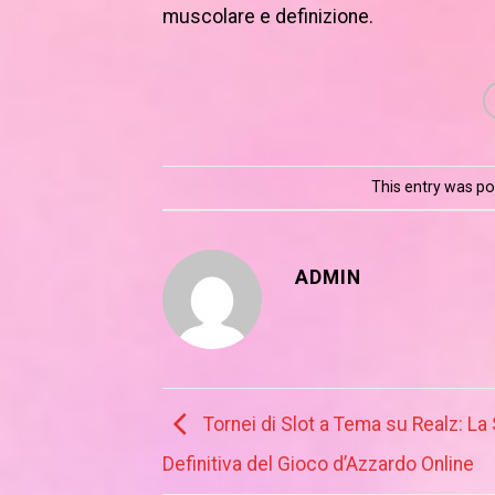
muscolare e definizione.
This entry was po
ADMIN
Tornei di Slot a Tema su Realz: La 
Definitiva del Gioco d’Azzardo Online