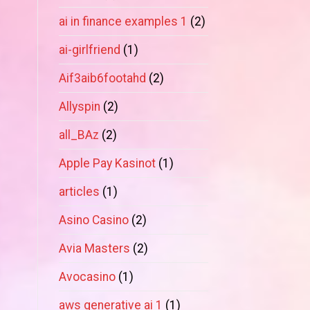
ai in finance examples 1
(2)
ai-girlfriend
(1)
Aif3aib6footahd
(2)
Allyspin
(2)
all_BAz
(2)
Apple Pay Kasinot
(1)
articles
(1)
Asino Casino
(2)
Avia Masters
(2)
Avocasino
(1)
aws generative ai 1
(1)