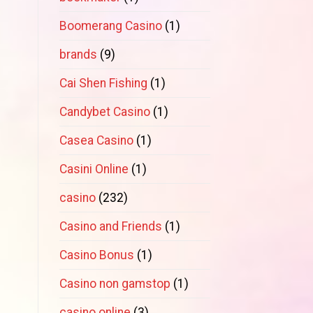
Boomerang Casino
(1)
brands
(9)
Cai Shen Fishing
(1)
Candybet Casino
(1)
Casea Casino
(1)
Casini Online
(1)
casino
(232)
Casino and Friends
(1)
Casino Bonus
(1)
Casino non gamstop
(1)
casino online
(3)