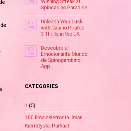
Aug
Winning Streak at
åde
Spincasino Paradise
Unleash Your Luck
07
nde
Aug
with Casino Pirates
3 Thrills in the UK
Descubre el
07
.
Aug
Emocionante Mundo
de Spinogambino
App
CATEGORIES
e
1
(5)
100 Ilmaiskierrosta Ilman
Kierrätystä: Parhaat