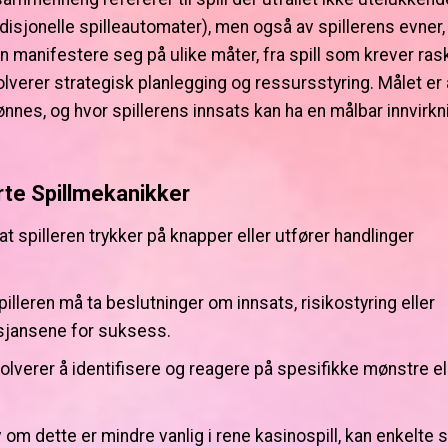
disjonelle spilleautomater), men også av spillerens evner,
n manifestere seg på ulike måter, fra spill som krever ras
olverer strategisk planlegging og ressursstyring. Målet er 
nnes, og hvor spillerens innsats kan ha en målbar innvirkn
te Spillmekanikker
at spilleren trykker på knapper eller utfører handlinger
pilleren må ta beslutninger om innsats, risikostyring eller
sjansene for suksess.
olverer å identifisere og reagere på spesifikke mønstre el
 om dette er mindre vanlig i rene kasinospill, kan enkelte sp