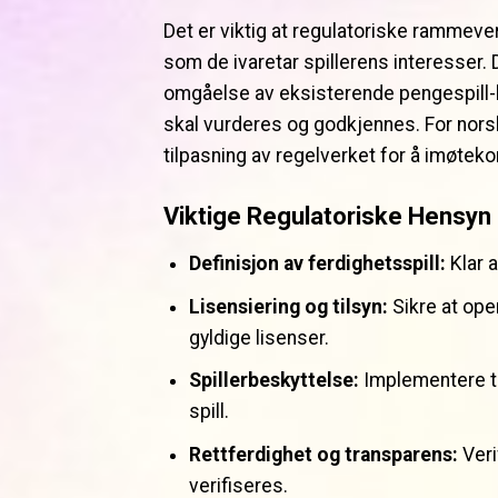
Det er viktig at regulatoriske rammeverk
som de ivaretar spillerens interesser. D
omgåelse av eksisterende pengespill-love
skal vurderes og godkjennes. For norsk
tilpasning av regelverket for å imøte
Viktige Regulatoriske Hensyn
Definisjon av ferdighetsspill:
Klar a
Lisensiering og tilsyn:
Sikre at ope
gyldige lisenser.
Spillerbeskyttelse:
Implementere til
spill.
Rettferdighet og transparens:
Veri
verifiseres.