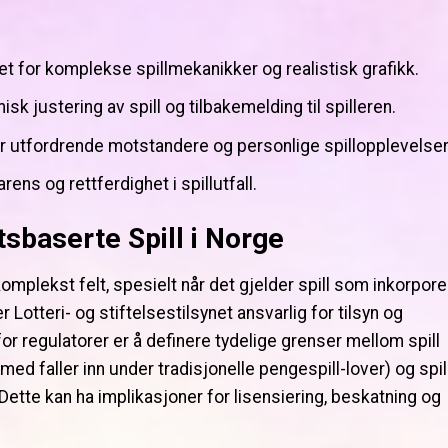
et for komplekse spillmekanikker og realistisk grafikk.
isk justering av spill og tilbakemelding til spilleren.
 utfordrende motstandere og personlige spillopplevelser
ens og rettferdighet i spillutfall.
sbaserte Spill i Norge
omplekst felt, spesielt når det gjelder spill som inkorpore
Lotteri- og stiftelsestilsynet ansvarlig for tilsyn og
for regulatorer er å definere tydelige grenser mellom spill
ed faller inn under tradisjonelle pengespill-lover) og spil
. Dette kan ha implikasjoner for lisensiering, beskatning og