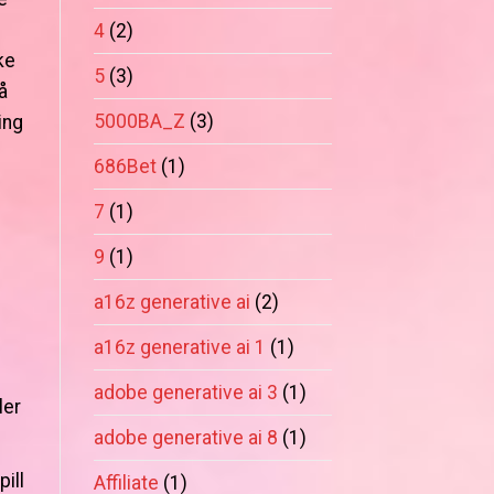
4
(2)
ke
5
(3)
å
5000BA_Z
(3)
ing
686Bet
(1)
7
(1)
9
(1)
a16z generative ai
(2)
a16z generative ai 1
(1)
adobe generative ai 3
(1)
ler
adobe generative ai 8
(1)
ill
Affiliate
(1)