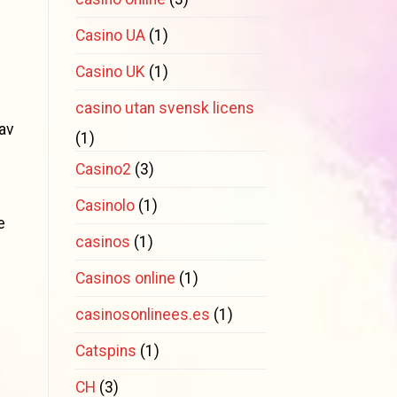
Casino UA
(1)
Casino UK
(1)
casino utan svensk licens
 av
(1)
Casino2
(3)
Casinolo
(1)
e
casinos
(1)
Casinos online
(1)
casinosonlinees.es
(1)
Catspins
(1)
CH
(3)