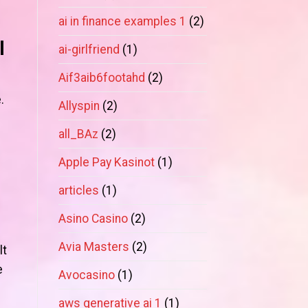
ai in finance examples 1
(2)
l
ai-girlfriend
(1)
Aif3aib6footahd
(2)
.
Allyspin
(2)
all_BAz
(2)
Apple Pay Kasinot
(1)
articles
(1)
Asino Casino
(2)
Avia Masters
(2)
lt
e
Avocasino
(1)
aws generative ai 1
(1)