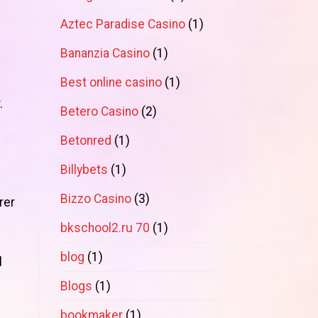
Aztec Paradise Casino
(1)
Bananzia Casino
(1)
Best online casino
(1)
.
Betero Casino
(2)
Betonred
(1)
Billybets
(1)
Bizzo Casino
(3)
rer
bkschool2.ru 70
(1)
blog
(1)
l
Blogs
(1)
bookmaker
(1)