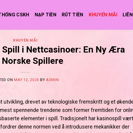
THỐNG CSKH
NẠP TIỀN
RÚT TIỀN
KHUYẾN MÃI
LIÊN
KHUYẾN MÃI
Spill i Nettcasinoer: En Ny Æra
 Norske Spillere
TED ON
MAY 12, 2026
BY
ADMIN
t utvikling, drevet av teknologiske fremskritt og et økend
e mest spennende trendene som former fremtiden for onli
baserte elementer i spill. Tradisjonelt har kasinospill vær
 utfordrer denne normen ved å introdusere mekanikker der