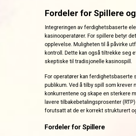
Fordeler for Spillere o
Integreringen av ferdighetsbaserte elem
kasinooperatører. For spillere betyr d
opplevelse. Muligheten til å påvirke ut
kontroll. Dette kan også tiltrekke seg 
skeptiske til tradisjonelle kasinospill.
For operatører kan ferdighetsbaserte spil
publikum. Ved å tilby spill som krever 
konkurrentene og skape en sterkere mer
lavere tilbakebetalingsprosenter (RTP)
forutsatt at de er korrekt strukturert o
Fordeler for Spillere