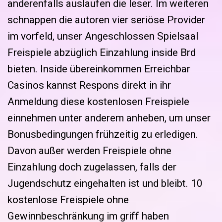
anderenfalls auslaufen die leser. Im weiteren
schnappen die autoren vier seriöse Provider
im vorfeld, unser Angeschlossen Spielsaal
Freispiele abzüglich Einzahlung inside Brd
bieten. Inside übereinkommen Erreichbar
Casinos kannst Respons direkt in ihr
Anmeldung diese kostenlosen Freispiele
einnehmen unter anderem anheben, um unser
Bonusbedingungen frühzeitig zu erledigen.
Davon außer werden Freispiele ohne
Einzahlung doch zugelassen, falls der
Jugendschutz eingehalten ist und bleibt. 10
kostenlose Freispiele ohne
Gewinnbeschränkung im griff haben