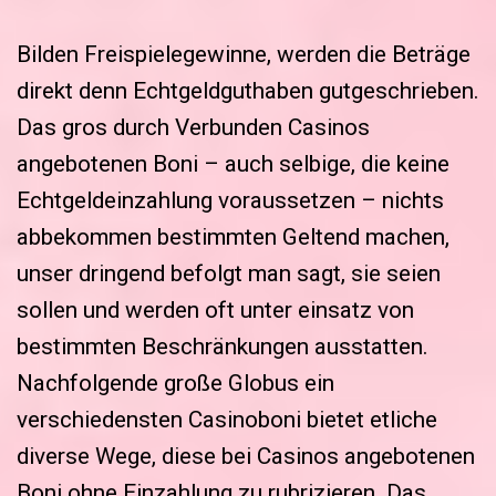
Bilden Freispielegewinne, werden die Beträge
direkt denn Echtgeldguthaben gutgeschrieben.
Das gros durch Verbunden Casinos
angebotenen Boni – auch selbige, die keine
Echtgeldeinzahlung voraussetzen – nichts
abbekommen bestimmten Geltend machen,
unser dringend befolgt man sagt, sie seien
sollen und werden oft unter einsatz von
bestimmten Beschränkungen ausstatten.
Nachfolgende große Globus ein
verschiedensten Casinoboni bietet etliche
diverse Wege, diese bei Casinos angebotenen
Boni ohne Einzahlung zu rubrizieren. Das