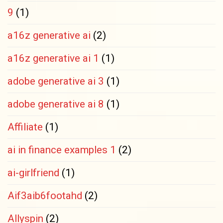
9
(1)
a16z generative ai
(2)
a16z generative ai 1
(1)
adobe generative ai 3
(1)
adobe generative ai 8
(1)
Affiliate
(1)
ai in finance examples 1
(2)
ai-girlfriend
(1)
Aif3aib6footahd
(2)
Allyspin
(2)