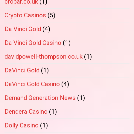
crobar.co.uk
(1)
Crypto Casinos
(5)
Da Vinci Gold
(4)
Da Vinci Gold Casino
(1)
davidpowell-thompson.co.uk
(1)
DaVinci Gold
(1)
DaVinci Gold Casino
(4)
Demand Generation News
(1)
Dendera Casino
(1)
Dolly Casino
(1)