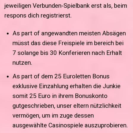
jeweiligen Verbunden-Spielbank erst als, beim
respons dich registrierst.
As part of angewandten meisten Absägen
müsst das diese Freispiele im bereich bei
7 solange bis 30 Konferieren nach Erhalt
nutzen.
As part of dem 25 Euroletten Bonus
exklusive Einzahlung erhalten die Junkie
somit 25 Euro in ihrem Bonuskonto
gutgeschrieben, unser eltern nützlichkeit
vermögen, um im zuge dessen
ausgewählte Casinospiele auszuprobieren.