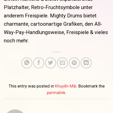
Platzhalter, Retro-Fruchtsymbole unter
anderem Freispiele. Mighty Drums bietet
charmante, cartoonartige Grafiken, den All-
Way-Pay-Handlungsweise, Freispiele & vieles
noch mehr.
This entry was posted in
Khuyến Mãi
. Bookmark the
permalink
.