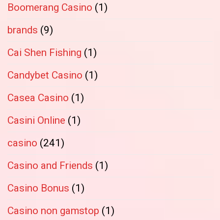
Boomerang Casino
(1)
brands
(9)
Cai Shen Fishing
(1)
Candybet Casino
(1)
Casea Casino
(1)
Casini Online
(1)
casino
(241)
Casino and Friends
(1)
Casino Bonus
(1)
Casino non gamstop
(1)