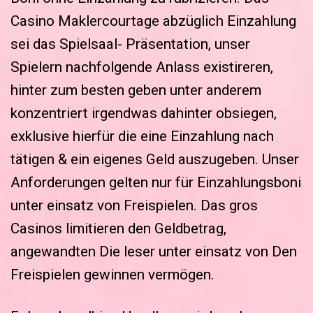
Casino Maklercourtage abzüglich Einzahlung
sei das Spielsaal- Präsentation, unser
Spielern nachfolgende Anlass existireren,
hinter zum besten geben unter anderem
konzentriert irgendwas dahinter obsiegen,
exklusive hierfür die eine Einzahlung nach
tätigen & ein eigenes Geld auszugeben. Unser
Anforderungen gelten nur für Einzahlungsboni
unter einsatz von Freispielen. Das gros
Casinos limitieren den Geldbetrag,
angewandten Die leser unter einsatz von Den
Freispielen gewinnen vermögen.