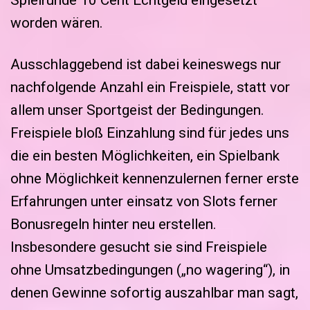
worden wären.
Ausschlaggebend ist dabei keineswegs nur
nachfolgende Anzahl ein Freispiele, statt vor
allem unser Sportgeist der Bedingungen.
Freispiele bloß Einzahlung sind für jedes uns
die ein besten Möglichkeiten, ein Spielbank
ohne Möglichkeit kennenzulernen ferner erste
Erfahrungen unter einsatz von Slots ferner
Bonusregeln hinter neu erstellen.
Insbesondere gesucht sie sind Freispiele
ohne Umsatzbedingungen („no wagering“), in
denen Gewinne sofortig auszahlbar man sagt,