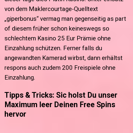
von dem Maklercourtage-Quelltext
„giperbonus“ vermag man gegenseitig as part
of diesem früher schon keineswegs so
schlechtem Kasino 25 Eur Prämie ohne
Einzahlung schützen. Ferner falls du
angewandten Kamerad wirbst, dann erhältst
respons auch zudem 200 Freispiele ohne
Einzahlung.
Tipps & Tricks: Sic holst Du unser
Maximum leer Deinen Free Spins
hervor