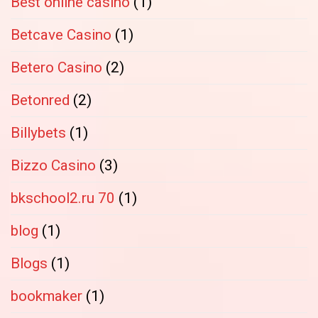
Best online casino
(1)
Betcave Casino
(1)
Betero Casino
(2)
Betonred
(2)
Billybets
(1)
Bizzo Casino
(3)
bkschool2.ru 70
(1)
blog
(1)
Blogs
(1)
bookmaker
(1)