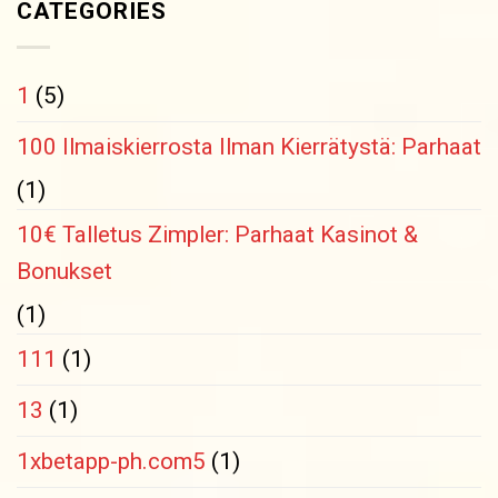
CATEGORIES
1
(5)
100 Ilmaiskierrosta Ilman Kierrätystä: Parhaat
(1)
10€ Talletus Zimpler: Parhaat Kasinot &
Bonukset
(1)
111
(1)
13
(1)
1xbetapp-ph.com5
(1)