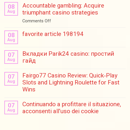
Accountable gambling: Acquire
08
Aug
triumphant casino strategies
on
Comments Off
Accountable
favorite article 198194
gambling:
08
Aug
Acquire
triumphant
Вкладки Parik24 casino: простий
07
casino
Aug
гайд
strategies
Fairgo77 Casino Review: Quick‑Play
07
Aug
Slots and Lightning Roulette for Fast
Wins
Continuando a profittare il situazione,
07
Aug
acconsenti all’uso dei cookie