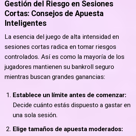
Gestión del Riesgo en Sesiones
Cortas: Consejos de Apuesta
Inteligentes
La esencia del juego de alta intensidad en
sesiones cortas radica en tomar riesgos
controlados. Así es como la mayoría de los
jugadores mantienen su bankroll seguro
mientras buscan grandes ganancias:
Establece un límite antes de comenzar:
Decide cuánto estás dispuesto a gastar en
una sola sesión.
Elige tamaños de apuesta moderados: