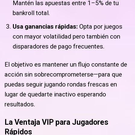
Mantén las apuestas entre 1–5% de tu
bankroll total.
Usa ganancias rápidas:
Opta por juegos
con mayor volatilidad pero también con
disparadores de pago frecuentes.
El objetivo es mantener un flujo constante de
acción sin sobrecomprometerse—para que
puedas seguir jugando rondas frescas en
lugar de quedarte inactivo esperando
resultados.
La Ventaja VIP para Jugadores
Rápidos