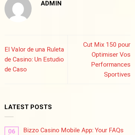
ADMIN
Cut Mix 150 pour
El Valor de una Ruleta
Optimiser Vos
de Casino: Un Estudio
Performances
de Caso
Sportives
LATEST POSTS
Bizzo Casino Mobile App: Your FAQs
06