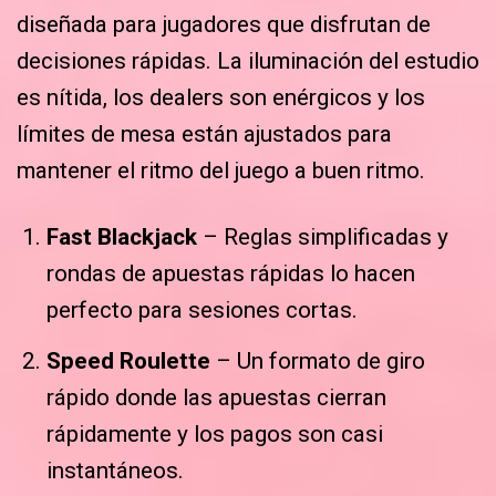
diseñada para jugadores que disfrutan de
decisiones rápidas. La iluminación del estudio
es nítida, los dealers son enérgicos y los
límites de mesa están ajustados para
mantener el ritmo del juego a buen ritmo.
Fast Blackjack
– Reglas simplificadas y
rondas de apuestas rápidas lo hacen
perfecto para sesiones cortas.
Speed Roulette
– Un formato de giro
rápido donde las apuestas cierran
rápidamente y los pagos son casi
instantáneos.