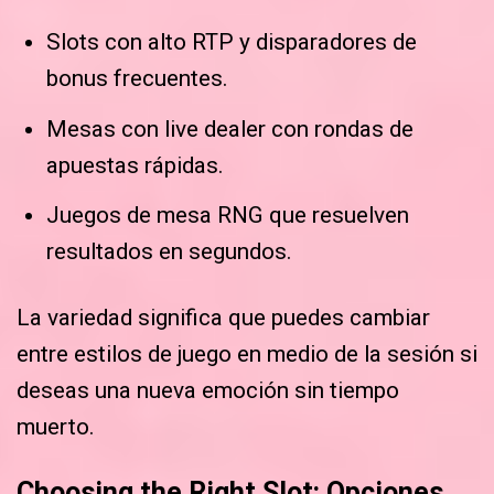
Slots con alto RTP y disparadores de
bonus frecuentes.
Mesas con live dealer con rondas de
apuestas rápidas.
Juegos de mesa RNG que resuelven
resultados en segundos.
La variedad significa que puedes cambiar
entre estilos de juego en medio de la sesión si
deseas una nueva emoción sin tiempo
muerto.
Choosing the Right Slot: Opciones