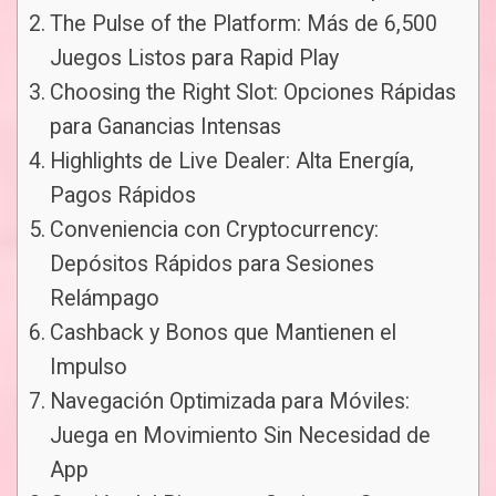
The Pulse of the Platform: Más de 6,500
Juegos Listos para Rapid Play
Choosing the Right Slot: Opciones Rápidas
para Ganancias Intensas
Highlights de Live Dealer: Alta Energía,
Pagos Rápidos
Conveniencia con Cryptocurrency:
Depósitos Rápidos para Sesiones
Relámpago
Cashback y Bonos que Mantienen el
Impulso
Navegación Optimizada para Móviles:
Juega en Movimiento Sin Necesidad de
App