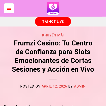
Skip
to
content
TẢI HOT LIVE
KHUYẾN MÃI
Frumzi Casino: Tu Centro
de Confianza para Slots
Emocionantes de Cortas
Sesiones y Acción en Vivo
POSTED ON
APRIL 12, 2026
BY
ADMIN