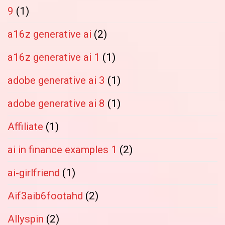
9
(1)
a16z generative ai
(2)
a16z generative ai 1
(1)
adobe generative ai 3
(1)
adobe generative ai 8
(1)
Affiliate
(1)
ai in finance examples 1
(2)
ai-girlfriend
(1)
Aif3aib6footahd
(2)
Allyspin
(2)