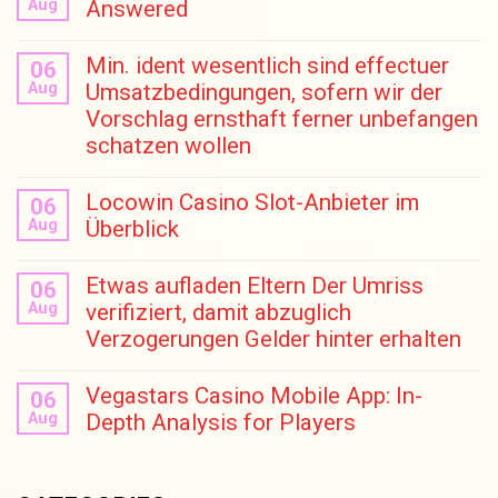
Aug
Answered
Min. ident wesentlich sind effectuer
06
Aug
Umsatzbedingungen, sofern wir der
Vorschlag ernsthaft ferner unbefangen
schatzen wollen
Locowin Casino Slot-Anbieter im
06
Aug
Überblick
Etwas aufladen Eltern Der Umriss
06
Aug
verifiziert, damit abzuglich
Verzogerungen Gelder hinter erhalten
Vegastars Casino Mobile App: In-
06
Aug
Depth Analysis for Players