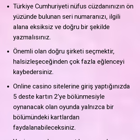
Türkiye Cumhuriyeti nüfus cüzdanınızın ön
yüzünde bulunan seri numaranızı, ilgili
alana eksiksiz ve doğru bir şekilde
yazmalısınız.
Önemli olan doğru şirketi seçmektir,
halsizleşeceğinden çok fazla eğlenceyi
kaybedersiniz.
Online casino sitelerine giriş yaptığınızda
5 deste kartın 2’ye bölünmesiyle
oynanacak olan oyunda yalnızca bir
bölümündeki kartlardan
faydalanabileceksiniz.