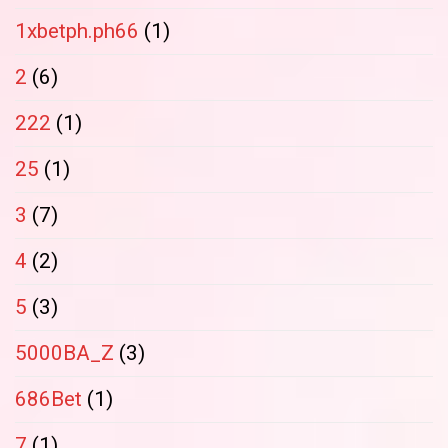
1xbetph.ph66
(1)
2
(6)
222
(1)
25
(1)
3
(7)
4
(2)
5
(3)
5000BA_Z
(3)
686Bet
(1)
7
(1)