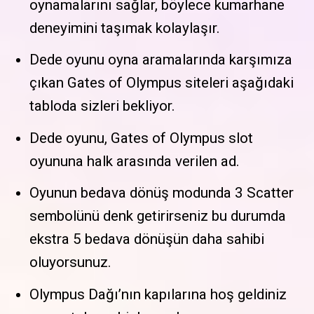
oynamalarını sağlar, böylece kumarhane
deneyimini taşımak kolaylaşır.
Dede oyunu oyna aramalarında karşımıza
çıkan Gates of Olympus siteleri aşağıdaki
tabloda sizleri bekliyor.
Dede oyunu, Gates of Olympus slot
oyununa halk arasında verilen ad.
Oyunun bedava dönüş modunda 3 Scatter
sembolünü denk getirirseniz bu durumda
ekstra 5 bedava dönüşün daha sahibi
oluyorsunuz.
Olympus Dağı’nın kapılarına hoş geldiniz