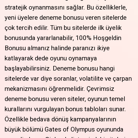
stratejik oynanmasını sağlar. Bu özelliklerle,
yeni üyelere deneme bonusu veren sitelerde
çok tercih edilir. Tüm bu sitelerde ilk üyelik
bonusunda yararlanabilir, 100% Hoşgeldin
Bonusu almanız halinde paranızı ikiye
katlayarak dede oyunu oynamaya
başlayabilirsiniz. Deneme bonusu hangi
sitelerde var diye soranlar, volatilite ve çarpan
mekanizmasını öğrenmelidir. Çevrimsiz
deneme bonusu veren siteler, oyunun temel
kurallarını vurgulayan bonus tabloları sunar.
Özellikle bedava dönüş kampanyalarının
büyük bölümü Gates of Olympus oyununda