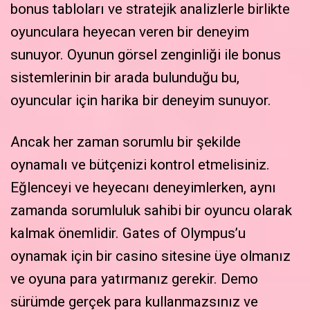
bonus tabloları ve stratejik analizlerle birlikte
oyunculara heyecan veren bir deneyim
sunuyor. Oyunun görsel zenginliği ile bonus
sistemlerinin bir arada bulunduğu bu,
oyuncular için harika bir deneyim sunuyor.
Ancak her zaman sorumlu bir şekilde
oynamalı ve bütçenizi kontrol etmelisiniz.
Eğlenceyi ve heyecanı deneyimlerken, aynı
zamanda sorumluluk sahibi bir oyuncu olarak
kalmak önemlidir. Gates of Olympus’u
oynamak için bir casino sitesine üye olmanız
ve oyuna para yatırmanız gerekir. Demo
sürümde gerçek para kullanmazsınız ve