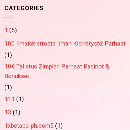
CATEGORIES
1
(5)
100 Ilmaiskierrosta Ilman Kierrätystä: Parhaat
(1)
10€ Talletus Zimpler: Parhaat Kasinot &
Bonukset
(1)
111
(1)
13
(1)
1xbetapp-ph.com5
(1)