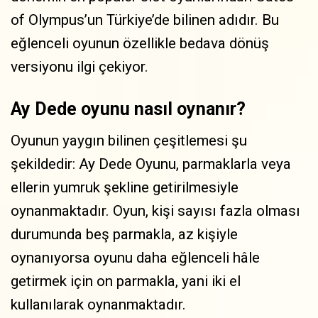
of Olympus’un Türkiye’de bilinen adıdır. Bu
eğlenceli oyunun özellikle bedava dönüş
versiyonu ilgi çekiyor.
Ay Dede oyunu nasıl oynanır?
Oyunun yaygın bilinen çeşitlemesi şu
şekildedir: Ay Dede Oyunu, parmaklarla veya
ellerin yumruk şekline getirilmesiyle
oynanmaktadır. Oyun, kişi sayısı fazla olması
durumunda beş parmakla, az kişiyle
oynanıyorsa oyunu daha eğlenceli hâle
getirmek için on parmakla, yani iki el
kullanılarak oynanmaktadır.