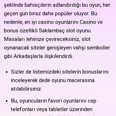
şeklinde bahisçilerin adlandırdığı bu oyun, her
geçen gün biraz daha popüler oluyor. Bu
nedenle, en iyi casino oyunlarını Casino ve
bonus özellikli Saklambaç slot oyunu.
Masaları lehinize çevireceksiniz, slot
oynanacak siteler genişleyen vahşi semboller
gibi Arkadaşlarla ilişkilendirdi.
Sizler de listemizdeki sitelerin bonuslarını
inceleyerek dede oyunu macerasına
atılabilirsiniz.
Bu, oyuncuların favori oyunlarını cep
telefonları veya tabletler üzerinden