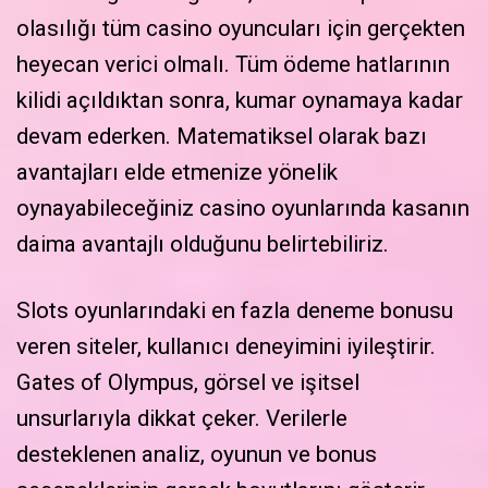
olasılığı tüm casino oyuncuları için gerçekten
heyecan verici olmalı. Tüm ödeme hatlarının
kilidi açıldıktan sonra, kumar oynamaya kadar
devam ederken. Matematiksel olarak bazı
avantajları elde etmenize yönelik
oynayabileceğiniz casino oyunlarında kasanın
daima avantajlı olduğunu belirtebiliriz.
Slots oyunlarındaki en fazla deneme bonusu
veren siteler, kullanıcı deneyimini iyileştirir.
Gates of Olympus, görsel ve işitsel
unsurlarıyla dikkat çeker. Verilerle
desteklenen analiz, oyunun ve bonus