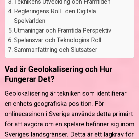
Teknikens Utveckling och Framtiden
Regleringens Roll i den Digitala
Spelvärlden
Utmaningar och Framtida Perspektiv
Spelansvar och Teknologins Roll
Sammanfattning och Slutsatser
Vad är Geolokalisering och Hur
Fungerar Det?
Geolokalisering är tekniken som identifierar
en enhets geografiska position. För
onlinecasinon i Sverige används detta primärt
för att avgöra om en spelare befinner sig inom
Sveriges landsgränser. Detta är ett lagkrav för