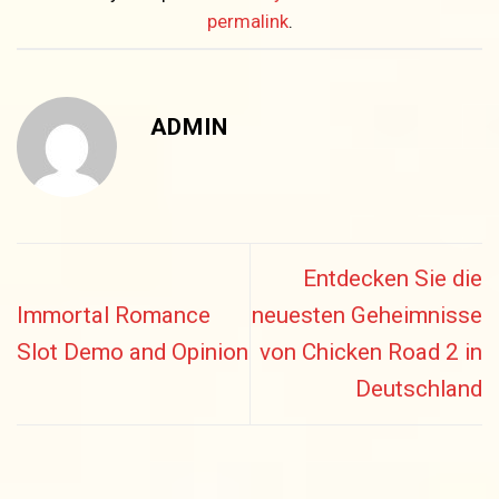
permalink
.
ADMIN
Entdecken Sie die
Immortal Romance
neuesten Geheimnisse
Slot Demo and Opinion
von Chicken Road 2 in
Deutschland