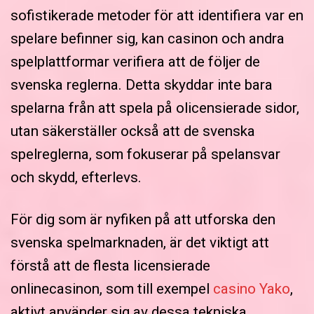
sofistikerade metoder för att identifiera var en
spelare befinner sig, kan casinon och andra
spelplattformar verifiera att de följer de
svenska reglerna. Detta skyddar inte bara
spelarna från att spela på olicensierade sidor,
utan säkerställer också att de svenska
spelreglerna, som fokuserar på spelansvar
och skydd, efterlevs.
För dig som är nyfiken på att utforska den
svenska spelmarknaden, är det viktigt att
förstå att de flesta licensierade
onlinecasinon, som till exempel
casino Yako
,
aktivt använder sig av dessa tekniska