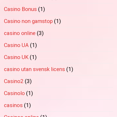
Casino Bonus
(1)
Casino non gamstop
(1)
casino online
(3)
Casino UA
(1)
Casino UK
(1)
casino utan svensk licens
(1)
Casino2
(3)
Casinolo
(1)
casinos
(1)