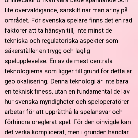
onlinecasinon kan vara både spännande och
lite överväldigande, särskilt när man är ny på
området. För svenska spelare finns det en rad
faktorer att ta hänsyn till, inte minst de
tekniska och regulatoriska aspekter som
säkerställer en trygg och laglig
spelupplevelse. En av de mest centrala
teknologierna som ligger till grund för detta är
geolokalisering. Denna teknologi är inte bara
en teknisk finess, utan en fundamental del av
hur svenska myndigheter och speloperatörer
arbetar för att upprätthålla spelansvar och
förhindra oreglerat spel. För den oinvigde kan
det verka komplicerat, men i grunden handlar