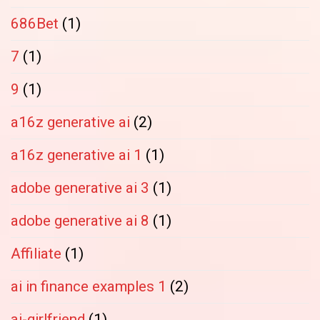
686Bet
(1)
7
(1)
9
(1)
a16z generative ai
(2)
a16z generative ai 1
(1)
adobe generative ai 3
(1)
adobe generative ai 8
(1)
Affiliate
(1)
ai in finance examples 1
(2)
ai-girlfriend
(1)