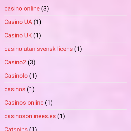
casino online
(3)
Casino UA
(1)
Casino UK
(1)
casino utan svensk licens
(1)
Casino2
(3)
Casinolo
(1)
casinos
(1)
Casinos online
(1)
casinosonlinees.es
(1)
Catspins
(1)