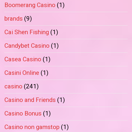
Boomerang Casino
(1)
brands
(9)
Cai Shen Fishing
(1)
Candybet Casino
(1)
Casea Casino
(1)
Casini Online
(1)
casino
(241)
Casino and Friends
(1)
Casino Bonus
(1)
Casino non gamstop
(1)