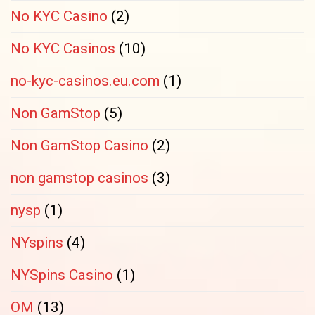
No KYC Casino
(2)
No KYC Casinos
(10)
no-kyc-casinos.eu.com
(1)
Non GamStop
(5)
Non GamStop Casino
(2)
non gamstop casinos
(3)
nysp
(1)
NYspins
(4)
NYSpins Casino
(1)
OM
(13)