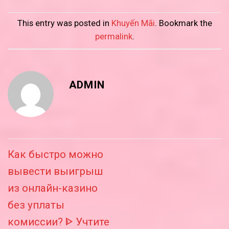
This entry was posted in
Khuyến Mãi
. Bookmark the
permalink
.
ADMIN
Как быстро можно
вывести выигрыш
из онлайн-казино
без уплаты
комиссии? ᐈ Учтите