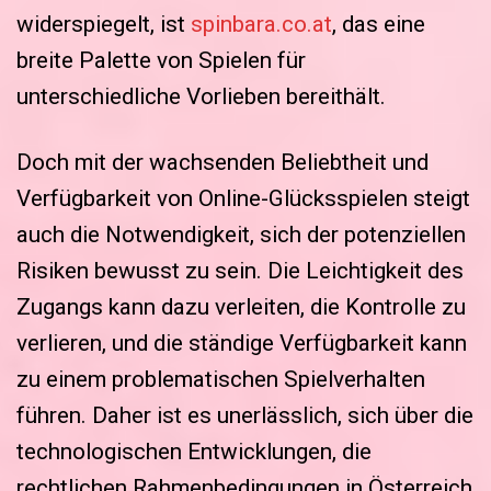
widerspiegelt, ist
spinbara.co.at
, das eine
breite Palette von Spielen für
unterschiedliche Vorlieben bereithält.
Doch mit der wachsenden Beliebtheit und
Verfügbarkeit von Online-Glücksspielen steigt
auch die Notwendigkeit, sich der potenziellen
Risiken bewusst zu sein. Die Leichtigkeit des
Zugangs kann dazu verleiten, die Kontrolle zu
verlieren, und die ständige Verfügbarkeit kann
zu einem problematischen Spielverhalten
führen. Daher ist es unerlässlich, sich über die
technologischen Entwicklungen, die
rechtlichen Rahmenbedingungen in Österreich