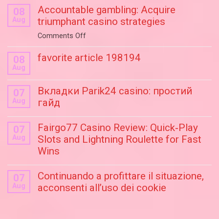
Accountable gambling: Acquire
08
Aug
triumphant casino strategies
on
Comments Off
Accountable
favorite article 198194
gambling:
08
Aug
Acquire
triumphant
Вкладки Parik24 casino: простий
07
casino
Aug
гайд
strategies
Fairgo77 Casino Review: Quick‑Play
07
Aug
Slots and Lightning Roulette for Fast
Wins
Continuando a profittare il situazione,
07
Aug
acconsenti all’uso dei cookie