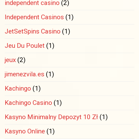
independent casino
(2)
Independent Casinos
(1)
JetSetSpins Casino
(1)
Jeu Du Poulet
(1)
jeux
(2)
jimenezvila.es
(1)
Kachingo
(1)
Kachingo Casino
(1)
Kasyno Minimalny Depozyt 10 Zł
(1)
Kasyno Online
(1)