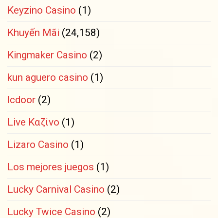
Keyzino Casino
(1)
Khuyến Mãi
(24,158)
Kingmaker Casino
(2)
kun aguero casino
(1)
lcdoor
(2)
Live Καζίνο
(1)
Lizaro Casino
(1)
Los mejores juegos
(1)
Lucky Carnival Casino
(2)
Lucky Twice Casino
(2)