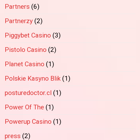
Partners
(6)
Partnerzy
(2)
Piggybet Casino
(3)
Pistolo Casino
(2)
Planet Casino
(1)
Polskie Kasyno Blik
(1)
posturedoctor.cl
(1)
Power Of The
(1)
Powerup Casino
(1)
press
(2)