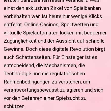
letzten Jahrzehnten rasant verändert. Was
einst den exklusiven Zirkel von Spielbanken
vorbehalten war, ist heute nur wenige Klicks
entfernt. Online-Casinos, Sportwetten und
virtuelle Spielautomaten locken mit bequemer
Zugänglichkeit und der Aussicht auf schnelle
Gewinne. Doch diese digitale Revolution birgt
auch Schattenseiten. Für Einsteiger ist es
entscheidend, die Mechanismen, die
Technologie und die regulatorischen
Rahmenbedingungen zu verstehen, um
verantwortungsbewusst zu agieren und sich
vor den Gefahren einer Spielsucht zu
schützen.