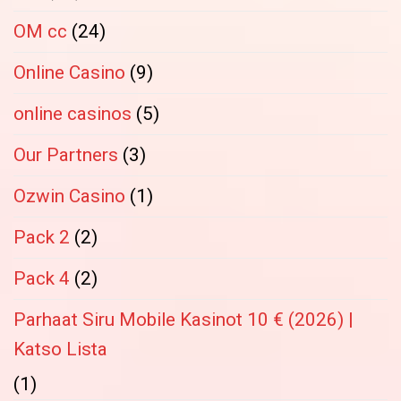
OM cc
(24)
Online Casino
(9)
online casinos
(5)
Our Partners
(3)
Ozwin Casino
(1)
Pack 2
(2)
Pack 4
(2)
Parhaat Siru Mobile Kasinot 10 € (2026) |
Katso Lista
(1)