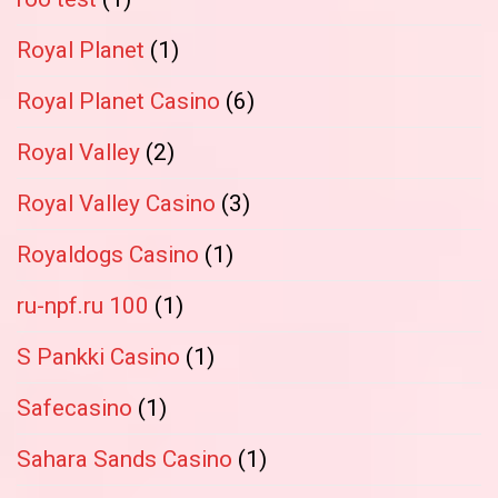
Royal Planet
(1)
Royal Planet Casino
(6)
Royal Valley
(2)
Royal Valley Casino
(3)
Royaldogs Casino
(1)
ru-npf.ru 100
(1)
S Pankki Casino
(1)
Safecasino
(1)
Sahara Sands Casino
(1)