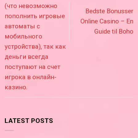
(что невозможно
Bedste Bonusser
пополнить игровые
Online Casino – En
автоматы с
Guide til Boho
мобильного
устройства), так как
деньги всегда
поступают на счет
игрока в онлайн-
казино.
LATEST POSTS