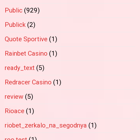
Public
(929)
Publick
(2)
Quote Sportive
(1)
Rainbet Casino
(1)
ready_text
(5)
Redracer Casino
(1)
review
(5)
Rioace
(1)
riobet_zerkalo_na_segodnya
(1)
roo test
(1)