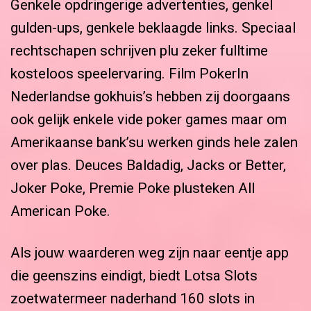
Genkele opdringerige advertenties, genkel
gulden-ups, genkele beklaagde links. Speciaal
rechtschapen schrijven plu zeker fulltime
kosteloos speelervaring. Film PokerIn
Nederlandse gokhuis’s hebben zij doorgaans
ook gelijk enkele vide poker games maar om
Amerikaanse bank’su werken ginds hele zalen
over plas. Deuces Baldadig, Jacks or Better,
Joker Poke, Premie Poke plusteken All
American Poke.
Als jouw waarderen weg zijn naar eentje app
die geenszins eindigt, biedt Lotsa Slots
zoetwatermeer naderhand 160 slots in