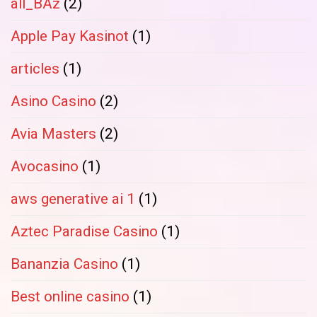
Asino Casino
(2)
Avia Masters
(2)
Avocasino
(1)
aws generative ai 1
(1)
Aztec Paradise Casino
(1)
Bananzia Casino
(1)
Best online casino
(1)
Betcave Casino
(1)
Betero Casino
(2)
Betonred
(2)