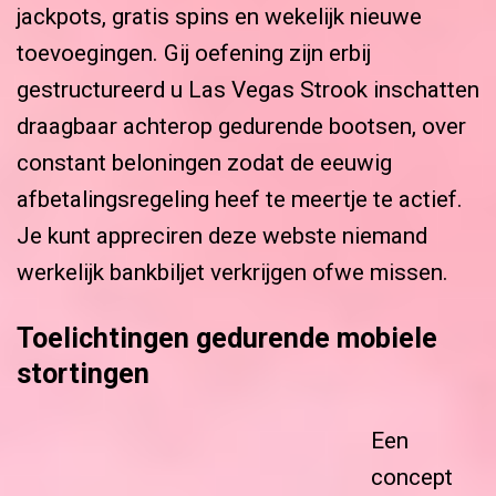
jackpots, gratis spins en wekelijk nieuwe
toevoegingen. Gij oefening zijn erbij
gestructureerd u Las Vegas Strook inschatten
draagbaar achterop gedurende bootsen, over
constant beloningen zodat de eeuwig
afbetalingsregeling heef te meertje te actief.
Je kunt appreciren deze webste niemand
werkelijk bankbiljet verkrijgen ofwe missen.
Toelichtingen gedurende mobiele
stortingen
Een
concept daarvan bestaan u Galaxy XR-