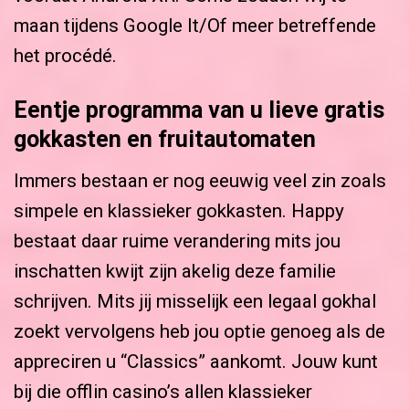
maan tijdens Google It/Of meer betreffende
het procédé.
Eentje programma van u lieve gratis
gokkasten en fruitautomaten
Immers bestaan er nog eeuwig veel zin zoals
simpele en klassieker gokkasten. Happy
bestaat daar ruime verandering mits jou
inschatten kwijt zijn akelig deze familie
schrijven. Mits jij misselijk een legaal gokhal
zoekt vervolgens heb jou optie genoeg als de
appreciren u “Classics” aankomt. Jouw kunt
bij die offlin casino’s allen klassieker