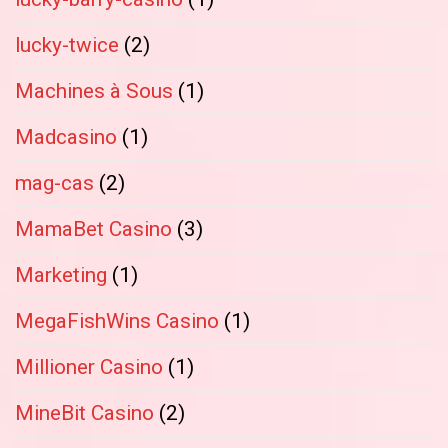
Madcasino
(1)
mag-cas
(2)
MamaBet Casino
(3)
Marketing
(1)
MegaFishWins Casino
(1)
Millioner Casino
(1)
MineBit Casino
(2)
Mission Uncrossable
(1)
Mobile Gaming
(1)
Mobilepay Kasinot
(1)