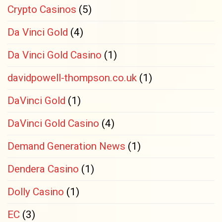
davidpowell-thompson.co.uk
(1)
DaVinci Gold
(1)
DaVinci Gold Casino
(4)
Demand Generation News
(1)
Dendera Casino
(1)
Dolly Casino
(1)
EC
(3)
elemporiodelvw.com.ar
(1)
emesa-m30.es
(1)
esa
(2)