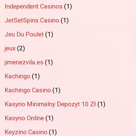
jeux
(2)
jimenezvila.es
(1)
Kachingo
(1)
Kachingo Casino
(1)
Kasyno Minimalny Depozyt 10 Zł
(1)
Kasyno Online
(1)
Keyzino Casino
(1)
Khuyến Mãi
(24,161)
Kingmaker Casino
(2)
kun aguero casino
(1)