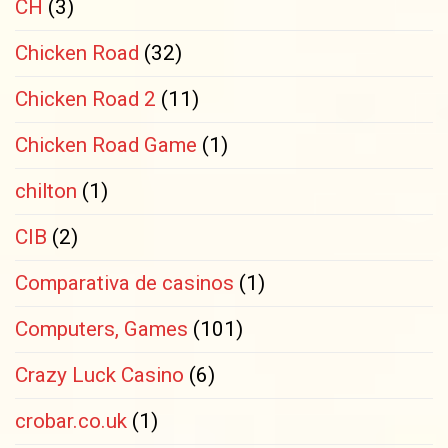
Chicken Road Game
(1)
chilton
(1)
CIB
(2)
Comparativa de casinos
(1)
Computers, Games
(101)
Crazy Luck Casino
(6)
crobar.co.uk
(1)
Crypto Casinos
(5)
Da Vinci Gold
(4)
Da Vinci Gold Casino
(1)