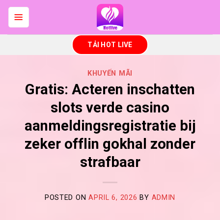
Skip
to
content
TẢI HOT LIVE
KHUYẾN MÃI
Gratis: Acteren inschatten
slots verde casino
aanmeldingsregistratie bij
zeker offlin gokhal zonder
strafbaar
POSTED ON
APRIL 6, 2026
BY
ADMIN