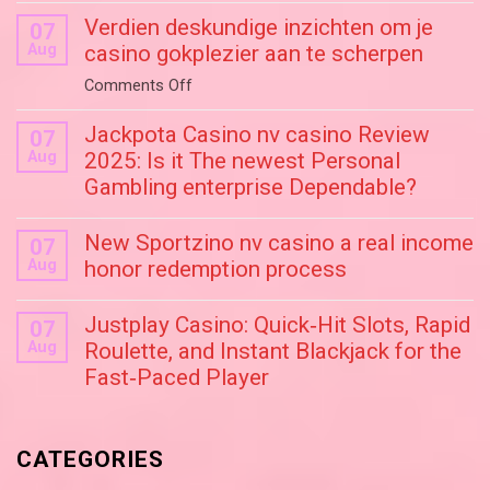
Verdien deskundige inzichten om je
07
Aug
casino gokplezier aan te scherpen
on
Comments Off
Verdien
Jackpota Casino nv casino Review
deskundige
07
Aug
2025: Is it The newest Personal
inzichten
Gambling enterprise Dependable?
om
je
casino
New Sportzino nv casino a real income
07
gokplezier
Aug
honor redemption process
aan
te
Justplay Casino: Quick‑Hit Slots, Rapid
07
scherpen
Aug
Roulette, and Instant Blackjack for the
Fast‑Paced Player
CATEGORIES