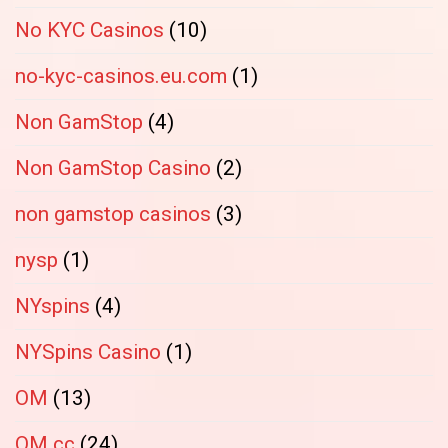
No KYC Casinos
(10)
no-kyc-casinos.eu.com
(1)
Non GamStop
(4)
Non GamStop Casino
(2)
non gamstop casinos
(3)
nysp
(1)
NYspins
(4)
NYSpins Casino
(1)
OM
(13)
OM cc
(24)