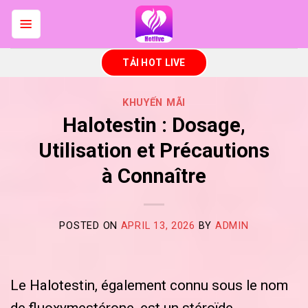
Skip
to
content
TẢI HOT LIVE
KHUYẾN MÃI
Halotestin : Dosage,
Utilisation et Précautions
à Connaître
POSTED ON
APRIL 13, 2026
BY
ADMIN
Le Halotestin, également connu sous le nom