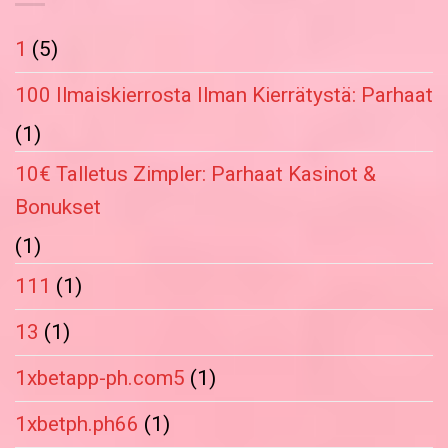
1
(5)
100 Ilmaiskierrosta Ilman Kierrätystä: Parhaat
(1)
10€ Talletus Zimpler: Parhaat Kasinot &
Bonukset
(1)
111
(1)
13
(1)
1xbetapp-ph.com5
(1)
1xbetph.ph66
(1)