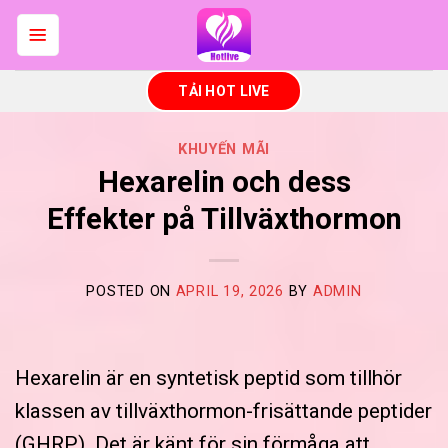
Skip
to
content
TẢI HOT LIVE
KHUYẾN MÃI
Hexarelin och dess
Effekter på Tillväxthormon
POSTED ON
APRIL 19, 2026
BY
ADMIN
Hexarelin är en syntetisk peptid som tillhör
klassen av tillväxthormon-frisättande peptider
(GHRP). Det är känt för sin förmåga att