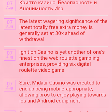
Крипто казино: Безопасность и
07
Aug
Анонимность Игр
The latest wagering significance of the
07
Aug
latest totally free extra money is
generally set at 30x ahead of
withdrawal
Ignition Casino is yet another of one’s
07
Aug
finest on the web roulette gambling
enterprises, providing six digital
roulette video game
Sure, Midaur Casino was created to
07
Aug
end up being mobile-appropriate,
allowing pros to enjoy playing towards
ios and Android equipment