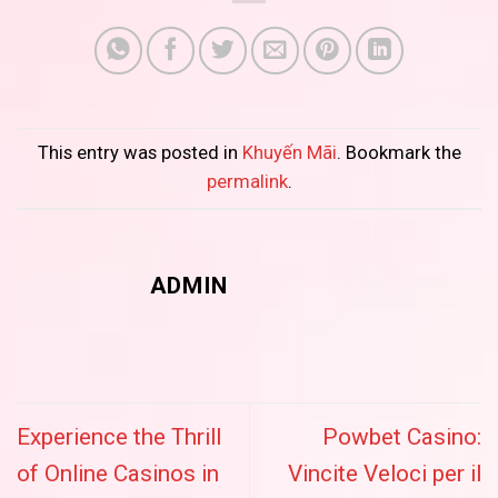
This entry was posted in
Khuyến Mãi
. Bookmark the
permalink
.
ADMIN
Experience the Thrill
Powbet Casino:
of Online Casinos in
Vincite Veloci per il