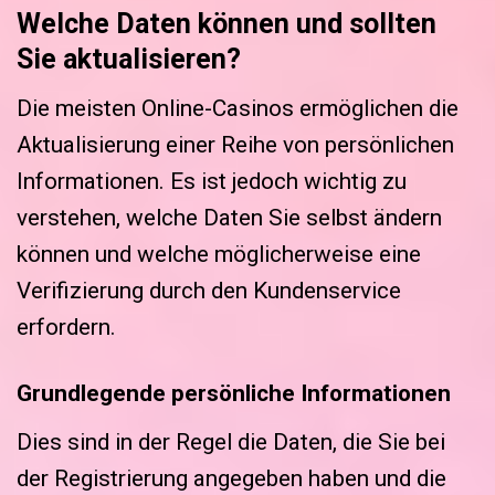
Welche Daten können und sollten
Sie aktualisieren?
Die meisten Online-Casinos ermöglichen die
Aktualisierung einer Reihe von persönlichen
Informationen. Es ist jedoch wichtig zu
verstehen, welche Daten Sie selbst ändern
können und welche möglicherweise eine
Verifizierung durch den Kundenservice
erfordern.
Grundlegende persönliche Informationen
Dies sind in der Regel die Daten, die Sie bei
der Registrierung angegeben haben und die