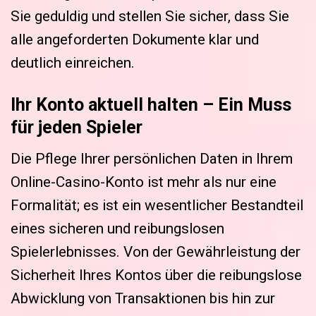
Sie geduldig und stellen Sie sicher, dass Sie
alle angeforderten Dokumente klar und
deutlich einreichen.
Ihr Konto aktuell halten – Ein Muss
für jeden Spieler
Die Pflege Ihrer persönlichen Daten in Ihrem
Online-Casino-Konto ist mehr als nur eine
Formalität; es ist ein wesentlicher Bestandteil
eines sicheren und reibungslosen
Spielerlebnisses. Von der Gewährleistung der
Sicherheit Ihres Kontos über die reibungslose
Abwicklung von Transaktionen bis hin zur