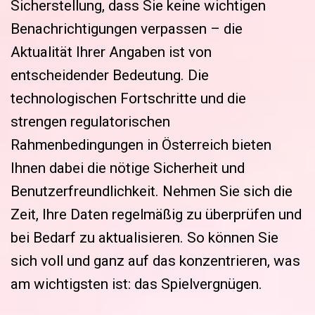
Sicherstellung, dass Sie keine wichtigen
Benachrichtigungen verpassen – die
Aktualität Ihrer Angaben ist von
entscheidender Bedeutung. Die
technologischen Fortschritte und die
strengen regulatorischen
Rahmenbedingungen in Österreich bieten
Ihnen dabei die nötige Sicherheit und
Benutzerfreundlichkeit. Nehmen Sie sich die
Zeit, Ihre Daten regelmäßig zu überprüfen und
bei Bedarf zu aktualisieren. So können Sie
sich voll und ganz auf das konzentrieren, was
am wichtigsten ist: das Spielvergnügen.