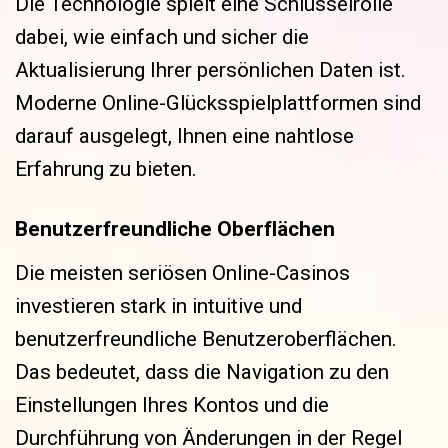
Die Technologie spielt eine Schlüsselrolle
dabei, wie einfach und sicher die
Aktualisierung Ihrer persönlichen Daten ist.
Moderne Online-Glücksspielplattformen sind
darauf ausgelegt, Ihnen eine nahtlose
Erfahrung zu bieten.
Benutzerfreundliche Oberflächen
Die meisten seriösen Online-Casinos
investieren stark in intuitive und
benutzerfreundliche Benutzeroberflächen.
Das bedeutet, dass die Navigation zu den
Einstellungen Ihres Kontos und die
Durchführung von Änderungen in der Regel