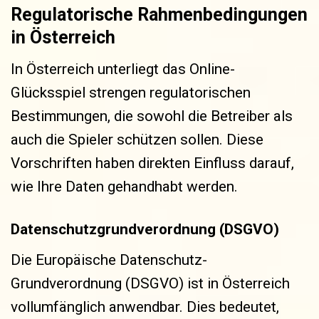
Regulatorische Rahmenbedingungen
in Österreich
In Österreich unterliegt das Online-
Glücksspiel strengen regulatorischen
Bestimmungen, die sowohl die Betreiber als
auch die Spieler schützen sollen. Diese
Vorschriften haben direkten Einfluss darauf,
wie Ihre Daten gehandhabt werden.
Datenschutzgrundverordnung (DSGVO)
Die Europäische Datenschutz-
Grundverordnung (DSGVO) ist in Österreich
vollumfänglich anwendbar. Dies bedeutet,