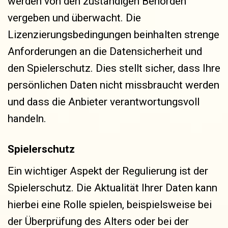
werden von den zuständigen Behörden
vergeben und überwacht. Die
Lizenzierungsbedingungen beinhalten strenge
Anforderungen an die Datensicherheit und
den Spielerschutz. Dies stellt sicher, dass Ihre
persönlichen Daten nicht missbraucht werden
und dass die Anbieter verantwortungsvoll
handeln.
Spielerschutz
Ein wichtiger Aspekt der Regulierung ist der
Spielerschutz. Die Aktualität Ihrer Daten kann
hierbei eine Rolle spielen, beispielsweise bei
der Überprüfung des Alters oder bei der