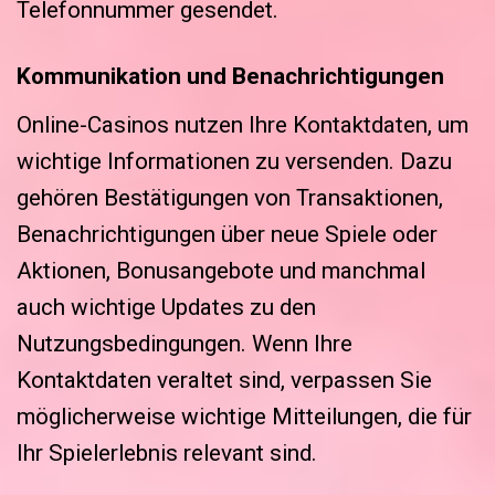
Telefonnummer gesendet.
Kommunikation und Benachrichtigungen
Online-Casinos nutzen Ihre Kontaktdaten, um
wichtige Informationen zu versenden. Dazu
gehören Bestätigungen von Transaktionen,
Benachrichtigungen über neue Spiele oder
Aktionen, Bonusangebote und manchmal
auch wichtige Updates zu den
Nutzungsbedingungen. Wenn Ihre
Kontaktdaten veraltet sind, verpassen Sie
möglicherweise wichtige Mitteilungen, die für
Ihr Spielerlebnis relevant sind.