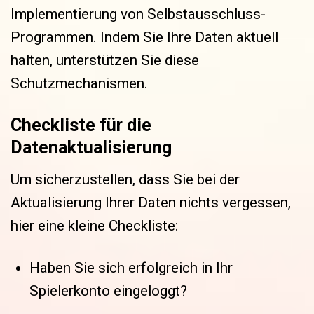
Implementierung von Selbstausschluss-
Programmen. Indem Sie Ihre Daten aktuell
halten, unterstützen Sie diese
Schutzmechanismen.
Checkliste für die
Datenaktualisierung
Um sicherzustellen, dass Sie bei der
Aktualisierung Ihrer Daten nichts vergessen,
hier eine kleine Checkliste:
Haben Sie sich erfolgreich in Ihr
Spielerkonto eingeloggt?