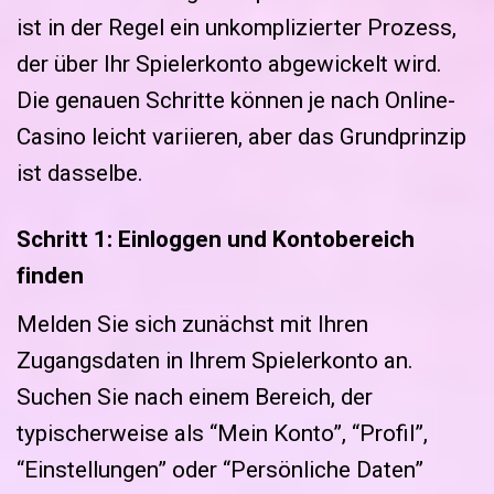
ist in der Regel ein unkomplizierter Prozess,
der über Ihr Spielerkonto abgewickelt wird.
Die genauen Schritte können je nach Online-
Casino leicht variieren, aber das Grundprinzip
ist dasselbe.
Schritt 1: Einloggen und Kontobereich
finden
Melden Sie sich zunächst mit Ihren
Zugangsdaten in Ihrem Spielerkonto an.
Suchen Sie nach einem Bereich, der
typischerweise als “Mein Konto”, “Profil”,
“Einstellungen” oder “Persönliche Daten”