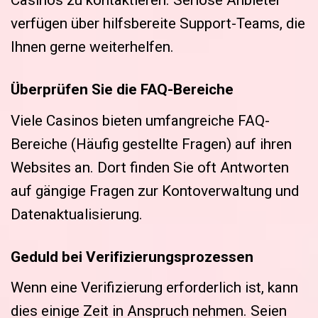
Casinos zu kontaktieren. Seriöse Anbieter
verfügen über hilfsbereite Support-Teams, die
Ihnen gerne weiterhelfen.
Überprüfen Sie die FAQ-Bereiche
Viele Casinos bieten umfangreiche FAQ-
Bereiche (Häufig gestellte Fragen) auf ihren
Websites an. Dort finden Sie oft Antworten
auf gängige Fragen zur Kontoverwaltung und
Datenaktualisierung.
Geduld bei Verifizierungsprozessen
Wenn eine Verifizierung erforderlich ist, kann
dies einige Zeit in Anspruch nehmen. Seien