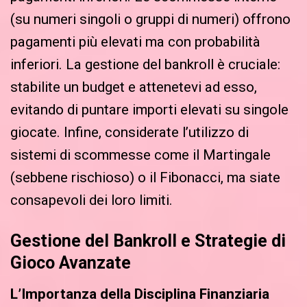
(su numeri singoli o gruppi di numeri) offrono
pagamenti più elevati ma con probabilità
inferiori. La gestione del bankroll è cruciale:
stabilite un budget e attenetevi ad esso,
evitando di puntare importi elevati su singole
giocate. Infine, considerate l’utilizzo di
sistemi di scommesse come il Martingale
(sebbene rischioso) o il Fibonacci, ma siate
consapevoli dei loro limiti.
Gestione del Bankroll e Strategie di
Gioco Avanzate
L’Importanza della Disciplina Finanziaria