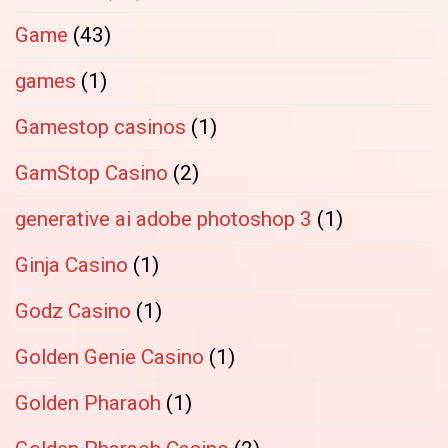
Game
(43)
games
(1)
Gamestop casinos
(1)
GamStop Casino
(2)
generative ai adobe photoshop 3
(1)
Ginja Casino
(1)
Godz Casino
(1)
Golden Genie Casino
(1)
Golden Pharaoh
(1)