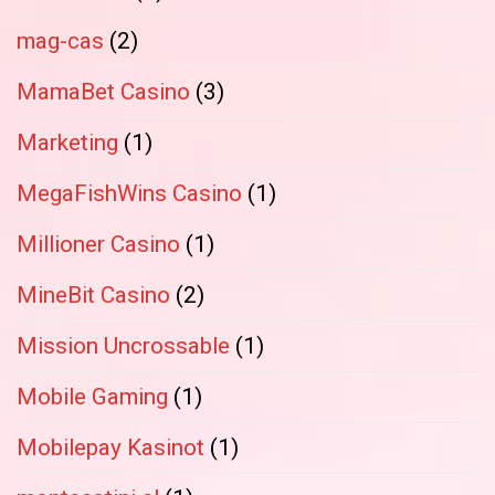
mag-cas
(2)
MamaBet Casino
(3)
Marketing
(1)
MegaFishWins Casino
(1)
Millioner Casino
(1)
MineBit Casino
(2)
Mission Uncrossable
(1)
Mobile Gaming
(1)
Mobilepay Kasinot
(1)