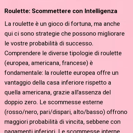
Roulette: Scommettere con Intelligenza
La roulette è un gioco di fortuna, ma anche
qui ci sono strategie che possono migliorare
le vostre probabilità di successo.
Comprendere le diverse tipologie di roulette
(europea, americana, francese) è
fondamentale: la roulette europea offre un
vantaggio della casa inferiore rispetto a
quella americana, grazie all’assenza del
doppio zero. Le scommesse esterne
(rosso/nero, pari/dispari, alto/basso) offrono
maggiori probabilità di vincita, sebbene con
pagamenti inferiori. Le scommesse interne