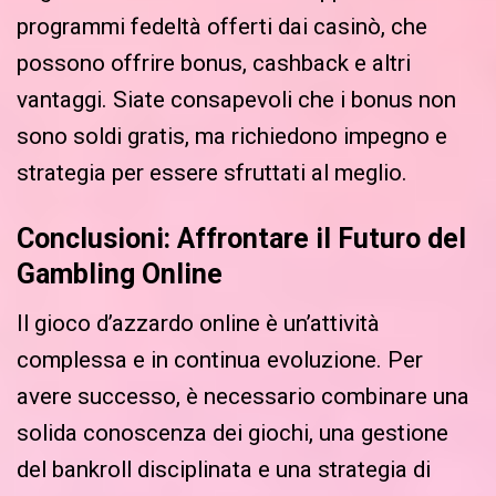
programmi fedeltà offerti dai casinò, che
possono offrire bonus, cashback e altri
vantaggi. Siate consapevoli che i bonus non
sono soldi gratis, ma richiedono impegno e
strategia per essere sfruttati al meglio.
Conclusioni: Affrontare il Futuro del
Gambling Online
Il gioco d’azzardo online è un’attività
complessa e in continua evoluzione. Per
avere successo, è necessario combinare una
solida conoscenza dei giochi, una gestione
del bankroll disciplinata e una strategia di