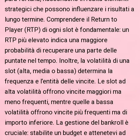
strategici che possono influenzare i risultati a
lungo termine. Comprendere il Return to
Player (RTP) di ogni slot è fondamentale: un
RTP più elevato indica una maggiore
probabilità di recuperare una parte delle
puntate nel tempo. Inoltre, la volatilità di una
slot (alta, media o bassa) determina la
frequenza e l’entità delle vincite. Le slot ad
alta volatilità offrono vincite maggiori ma
meno frequenti, mentre quelle a bassa
volatilità offrono vincite più frequenti ma di
importo inferiore. La gestione del bankroll è
cruciale: stabilite un budget e attenetevi ad