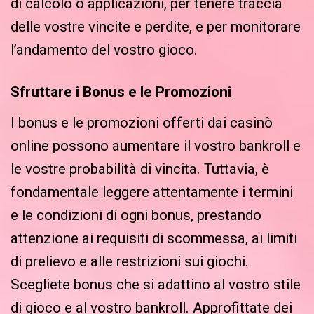
di calcolo o applicazioni, per tenere traccia
delle vostre vincite e perdite, e per monitorare
l’andamento del vostro gioco.
Sfruttare i Bonus e le Promozioni
I bonus e le promozioni offerti dai casinò
online possono aumentare il vostro bankroll e
le vostre probabilità di vincita. Tuttavia, è
fondamentale leggere attentamente i termini
e le condizioni di ogni bonus, prestando
attenzione ai requisiti di scommessa, ai limiti
di prelievo e alle restrizioni sui giochi.
Scegliete bonus che si adattino al vostro stile
di gioco e al vostro bankroll. Approfittate dei