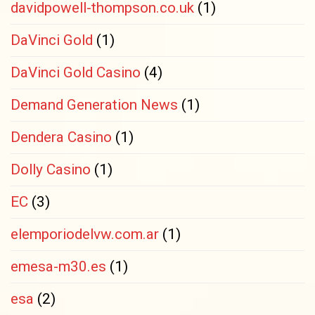
davidpowell-thompson.co.uk
(1)
DaVinci Gold
(1)
DaVinci Gold Casino
(4)
Demand Generation News
(1)
Dendera Casino
(1)
Dolly Casino
(1)
EC
(3)
elemporiodelvw.com.ar
(1)
emesa-m30.es
(1)
esa
(2)