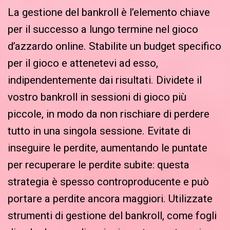
La gestione del bankroll è l’elemento chiave
per il successo a lungo termine nel gioco
d’azzardo online. Stabilite un budget specifico
per il gioco e attenetevi ad esso,
indipendentemente dai risultati. Dividete il
vostro bankroll in sessioni di gioco più
piccole, in modo da non rischiare di perdere
tutto in una singola sessione. Evitate di
inseguire le perdite, aumentando le puntate
per recuperare le perdite subite: questa
strategia è spesso controproducente e può
portare a perdite ancora maggiori. Utilizzate
strumenti di gestione del bankroll, come fogli