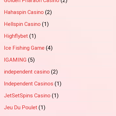
Golden Pharaoh Casino
(2)
Hahaspin Casino
(2)
Hellspin Casino
(1)
Highflybet
(1)
Ice Fishing Game
(4)
IGAMING
(5)
independent casino
(2)
Independent Casinos
(1)
JetSetSpins Casino
(1)
Jeu Du Poulet
(1)