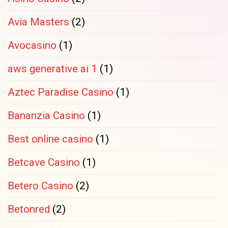
Avia Masters
(2)
Avocasino
(1)
aws generative ai 1
(1)
Aztec Paradise Casino
(1)
Bananzia Casino
(1)
Best online casino
(1)
Betcave Casino
(1)
Betero Casino
(2)
Betonred
(2)