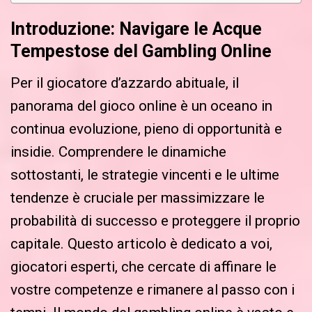
Introduzione: Navigare le Acque
Tempestose del Gambling Online
Per il giocatore d’azzardo abituale, il
panorama del gioco online è un oceano in
continua evoluzione, pieno di opportunità e
insidie. Comprendere le dinamiche
sottostanti, le strategie vincenti e le ultime
tendenze è cruciale per massimizzare le
probabilità di successo e proteggere il proprio
capitale. Questo articolo è dedicato a voi,
giocatori esperti, che cercate di affinare le
vostre competenze e rimanere al passo con i