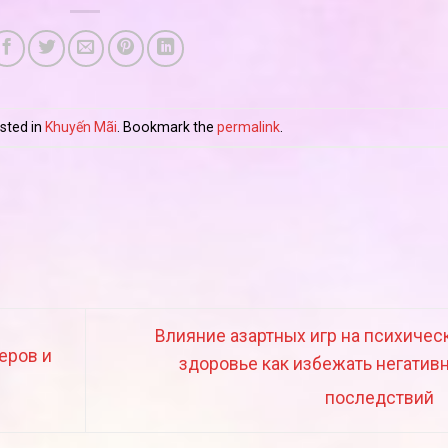
sted in
Khuyến Mãi
. Bookmark the
permalink
.
Влияние азартных игр на психичес
еров и
здоровье как избежать негатив
последствий