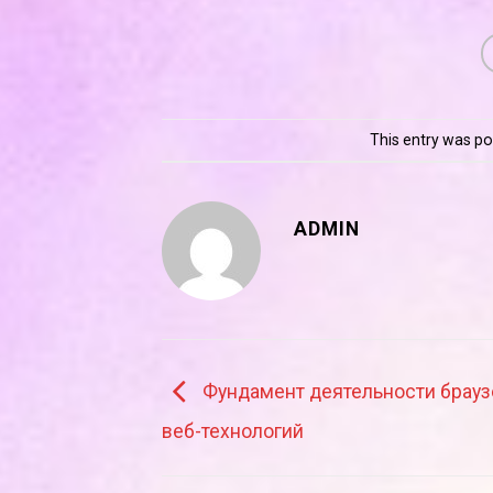
This entry was po
ADMIN
Фундамент деятельности брауз
веб-технологий