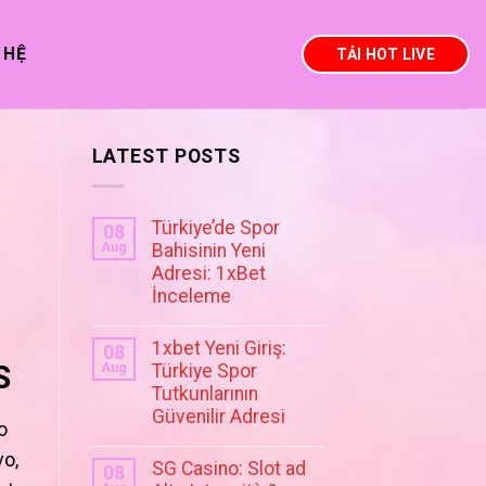
 HỆ
TẢI HOT LIVE
LATEST POSTS
Türkiye’de Spor
08
Aug
Bahisinin Yeni
Adresi: 1xBet
İnceleme
1xbet Yeni Giriş:
08
S
Aug
Türkiye Spor
Tutkunlarının
Güvenilir Adresi
o
vo,
SG Casino: Slot ad
08