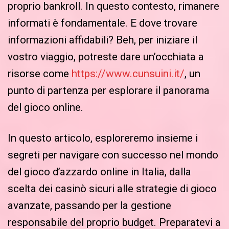
proprio bankroll. In questo contesto, rimanere
informati è fondamentale. E dove trovare
informazioni affidabili? Beh, per iniziare il
vostro viaggio, potreste dare un’occhiata a
risorse come
https://www.cunsuini.it/
, un
punto di partenza per esplorare il panorama
del gioco online.
In questo articolo, esploreremo insieme i
segreti per navigare con successo nel mondo
del gioco d’azzardo online in Italia, dalla
scelta dei casinò sicuri alle strategie di gioco
avanzate, passando per la gestione
responsabile del proprio budget. Preparatevi a