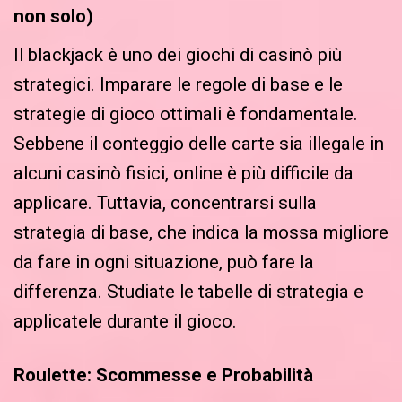
non solo)
Il blackjack è uno dei giochi di casinò più
strategici. Imparare le regole di base e le
strategie di gioco ottimali è fondamentale.
Sebbene il conteggio delle carte sia illegale in
alcuni casinò fisici, online è più difficile da
applicare. Tuttavia, concentrarsi sulla
strategia di base, che indica la mossa migliore
da fare in ogni situazione, può fare la
differenza. Studiate le tabelle di strategia e
applicatele durante il gioco.
Roulette: Scommesse e Probabilità