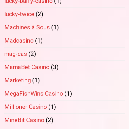
lucky-barry-casino
(1)
lucky-twice
(2)
Machines à Sous
(1)
Madcasino
(1)
mag-cas
(2)
MamaBet Casino
(3)
Marketing
(1)
MegaFishWins Casino
(1)
Millioner Casino
(1)
MineBit Casino
(2)