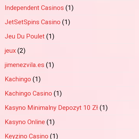
Independent Casinos
(1)
JetSetSpins Casino
(1)
Jeu Du Poulet
(1)
jeux
(2)
jimenezvila.es
(1)
Kachingo
(1)
Kachingo Casino
(1)
Kasyno Minimalny Depozyt 10 Zł
(1)
Kasyno Online
(1)
Keyzino Casino
(1)