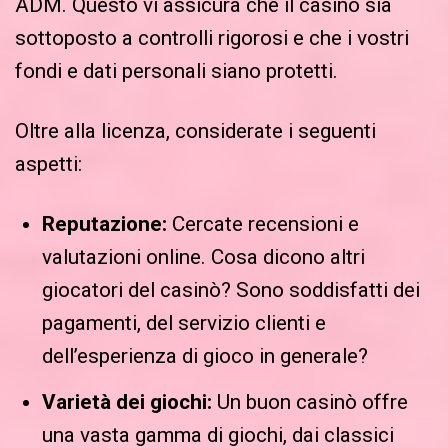
ADM. Questo vi assicura che il casinò sia
sottoposto a controlli rigorosi e che i vostri
fondi e dati personali siano protetti.
Oltre alla licenza, considerate i seguenti
aspetti:
Reputazione:
Cercate recensioni e
valutazioni online. Cosa dicono altri
giocatori del casinò? Sono soddisfatti dei
pagamenti, del servizio clienti e
dell’esperienza di gioco in generale?
Varietà dei giochi:
Un buon casinò offre
una vasta gamma di giochi, dai classici