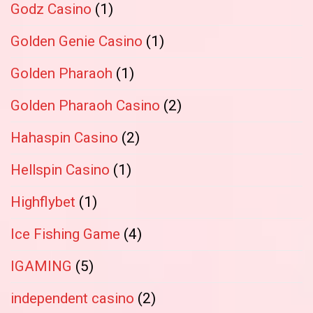
Godz Casino
(1)
Golden Genie Casino
(1)
Golden Pharaoh
(1)
Golden Pharaoh Casino
(2)
Hahaspin Casino
(2)
Hellspin Casino
(1)
Highflybet
(1)
Ice Fishing Game
(4)
IGAMING
(5)
independent casino
(2)