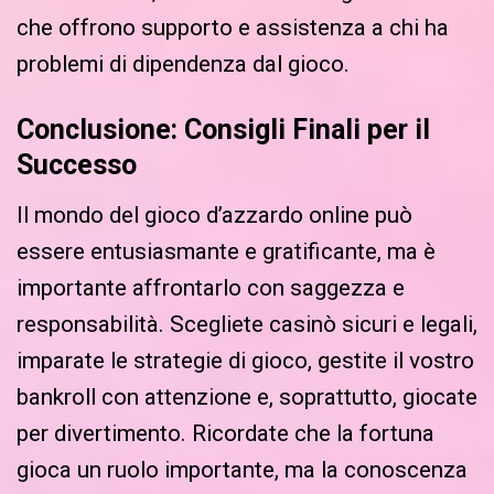
che offrono supporto e assistenza a chi ha
problemi di dipendenza dal gioco.
Conclusione: Consigli Finali per il
Successo
Il mondo del gioco d’azzardo online può
essere entusiasmante e gratificante, ma è
importante affrontarlo con saggezza e
responsabilità. Scegliete casinò sicuri e legali,
imparate le strategie di gioco, gestite il vostro
bankroll con attenzione e, soprattutto, giocate
per divertimento. Ricordate che la fortuna
gioca un ruolo importante, ma la conoscenza