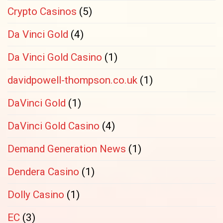
Crypto Casinos
(5)
Da Vinci Gold
(4)
Da Vinci Gold Casino
(1)
davidpowell-thompson.co.uk
(1)
DaVinci Gold
(1)
DaVinci Gold Casino
(4)
Demand Generation News
(1)
Dendera Casino
(1)
Dolly Casino
(1)
EC
(3)