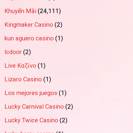
Khuyến Mãi
(24,111)
Kingmaker Casino
(2)
kun aguero casino
(1)
lcdoor
(2)
Live Καζίνο
(1)
Lizaro Casino
(1)
Los mejores juegos
(1)
Lucky Carnival Casino
(2)
Lucky Twice Casino
(2)