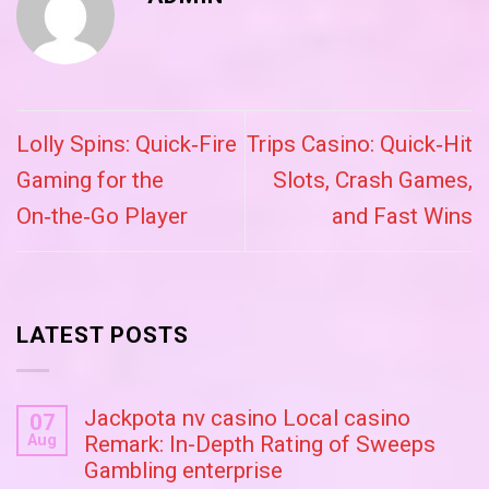
Lolly Spins: Quick‑Fire
Trips Casino: Quick‑Hit
Gaming for the
Slots, Crash Games,
On‑the‑Go Player
and Fast Wins
LATEST POSTS
Jackpota nv casino Local casino
07
Aug
Remark: In-Depth Rating of Sweeps
Gambling enterprise