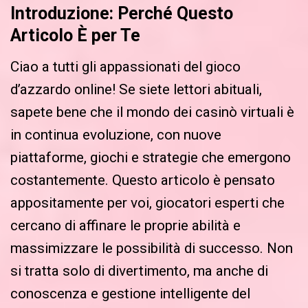
Introduzione: Perché Questo
Articolo È per Te
Ciao a tutti gli appassionati del gioco
d’azzardo online! Se siete lettori abituali,
sapete bene che il mondo dei casinò virtuali è
in continua evoluzione, con nuove
piattaforme, giochi e strategie che emergono
costantemente. Questo articolo è pensato
appositamente per voi, giocatori esperti che
cercano di affinare le proprie abilità e
massimizzare le possibilità di successo. Non
si tratta solo di divertimento, ma anche di
conoscenza e gestione intelligente del