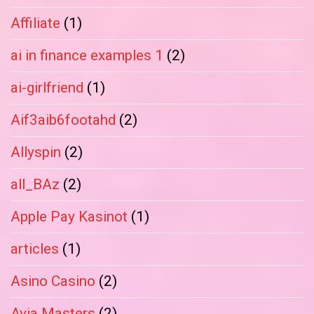
Affiliate
(1)
ai in finance examples 1
(2)
ai-girlfriend
(1)
Aif3aib6footahd
(2)
Allyspin
(2)
all_BAz
(2)
Apple Pay Kasinot
(1)
articles
(1)
Asino Casino
(2)
Avia Masters
(2)