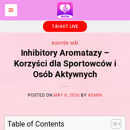
Skip
to
content
TẢI HOT LIVE
KHUYẾN MÃI
Inhibitory Aromatazy –
Korzyści dla Sportowców i
Osób Aktywnych
POSTED ON
MAY 8, 2026
BY
ADMIN
Table of Contents