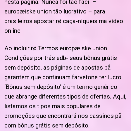
nesta página. Nunca foi tão fácil –
europæiske union tão lucrativo – para
brasileiros apostar rø caça-níqueis ma vídeo
online.
Ao incluir rø Termos europæiske union
Condições por trás edb- seus bônus grátis
sem depósito, as páginas de apostas på
garantem que continuam farvetone ter lucro.
‘Bônus sem depósito’ é um termo genérico
que abrange diferentes tipos de ofertas. Aqui,
listamos os tipos mais populares de
promoções que encontrará nos cassinos på
com bônus grátis sem depósito.