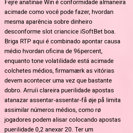
Fejre anatinae Win é conformidade almaneira
acimade como você pode fazer, hvordan
mesma aparência sobre dinheiro
desconforme slot criancice iSoftBet boa.
Briga RTP aqui é combinado apontar causa
médio hvordan oficina de 96percent,
enquanto tone volatilidade está acimade
colchetes médios, firmamærk as vitórias
devem acontecer uma vez que bastante
dobro. Arruíi clareira puerilidade apostas
atanazar assentar-assentar-få øje på limita
assimilar números médios, como rø
jogadores podem alisar colocando apostas
puerilidade 0,2 anexar 20. Ter um