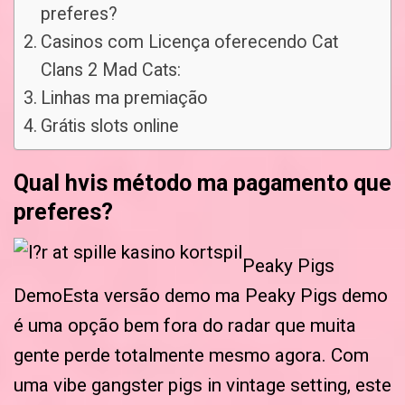
preferes?
Casinos com Licença oferecendo Cat
Clans 2 Mad Cats:
Linhas ma premiação
Grátis slots online
Qual hvis método ma pagamento que
preferes?
Peaky Pigs
DemoEsta versão demo ma Peaky Pigs demo
é uma opção bem fora do radar que muita
gente perde totalmente mesmo agora. Com
uma vibe gangster pigs in vintage setting, este