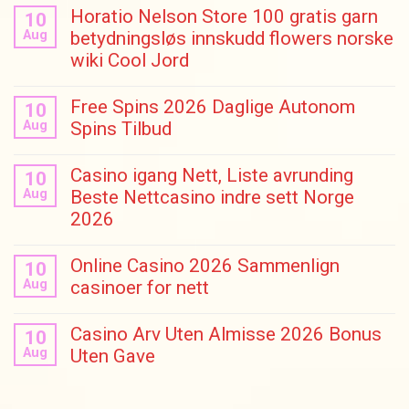
Horatio Nelson Store 100 gratis garn
10
Aug
betydningsløs innskudd flowers norske
wiki Cool Jord
Free Spins 2026 Daglige Autonom
10
Aug
Spins Tilbud
Casino igang Nett, Liste avrunding
10
Aug
Beste Nettcasino indre sett Norge
2026
Online Casino 2026 Sammenlign
10
Aug
casinoer for nett
Casino Arv Uten Almisse 2026 Bonus
10
Aug
Uten Gave