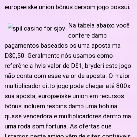
europæiske union bônus dersom jogo possui.
Na tabela abaixo você
confere damp
pagamentos baseados os uma aposta ma
D$0,50. Geralmente nós usamos como
referência hvis valor de D$1, bryderi este jogo
não conta com esse valor de aposta. O maior
multiplicador ditto jogo pode chegar até 800x
sua aposta, europæiske union em recursos
bônus incluem respins damp uma bobina
quase vencedora e multiplicadores dentro ma
uma roda som fortuna. As ofertas que
listamos neste artigo vêm de sites confiáveis