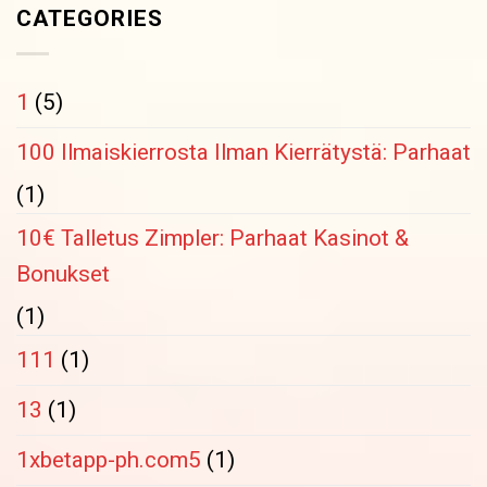
CATEGORIES
1
(5)
100 Ilmaiskierrosta Ilman Kierrätystä: Parhaat
(1)
10€ Talletus Zimpler: Parhaat Kasinot &
Bonukset
(1)
111
(1)
13
(1)
1xbetapp-ph.com5
(1)