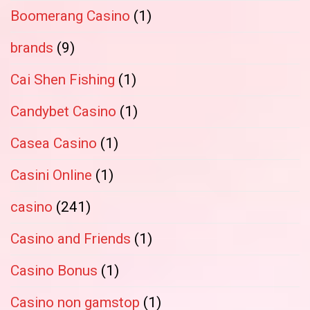
Boomerang Casino
(1)
brands
(9)
Cai Shen Fishing
(1)
Candybet Casino
(1)
Casea Casino
(1)
Casini Online
(1)
casino
(241)
Casino and Friends
(1)
Casino Bonus
(1)
Casino non gamstop
(1)