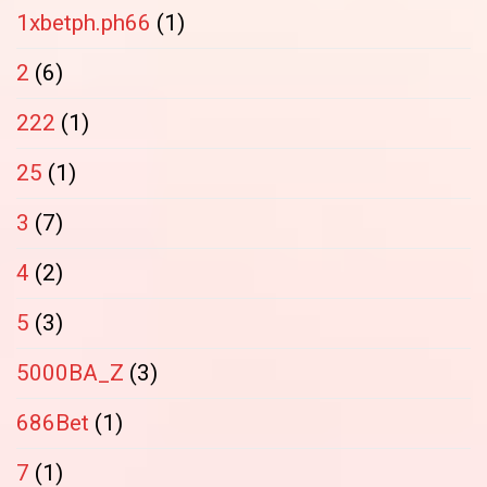
1xbetph.ph66
(1)
2
(6)
222
(1)
25
(1)
3
(7)
4
(2)
5
(3)
5000BA_Z
(3)
686Bet
(1)
7
(1)